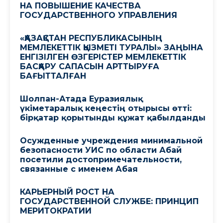
НА ПОВЫШЕНИЕ КАЧЕСТВА
ГОСУДАРСТВЕННОГО УПРАВЛЕНИЯ
«ҚАЗАҚСТАН РЕСПУБЛИКАСЫНЫҢ
МЕМЛЕКЕТТІК ҚЫЗМЕТІ ТУРАЛЫ» ЗАҢЫНА
ЕНГІЗІЛГЕН ӨЗГЕРІСТЕР МЕМЛЕКЕТТІК
БАСҚАРУ САПАСЫН АРТТЫРУҒА
БАҒЫТТАЛҒАН
Шолпан-Атада Еуразиялық
үкіметаралық кеңестің отырысы өтті:
бірқатар қорытынды құжат қабылданды
Осужденные учреждения минимальной
безопасности УИС по области Абай
посетили достопримечательности,
связанные с именем Абая
КАРЬЕРНЫЙ РОСТ НА
ГОСУДАРСТВЕННОЙ СЛУЖБЕ: ПРИНЦИП
МЕРИТОКРАТИИ