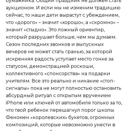
бумажника. Общий праздник не должен стать
аукционом. И если мы не изменим традицию
сейчас, то наши дети вырастут с убеждением,
что «дорого» – значит «хорошо», а «скромно» –
значит «стыдно». Это ложный ориентир,
который разрушает больше, чем мы думаем.
Сезон последних звонков и выпускных
вечеров не может стать гранью, за которой
искренняя радость уступает место гонке за
статусом, демонстрацией роскоши,
коллективного «спонсорства» на подарки
учителям. Все это реально и никакие «стоп-
сигналы» пока не могут полностью остановить
абсурдный ритуал с открытым вручением
iPhone или ключей от автомобиля только за то,
что твой ребенок перешагнул порог школы.
Феномен «королевских» букетов, огромных
композиций, которые невозможно унести в