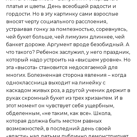
платья и цветы. День всеобщей радости и
гордости. Но в эту картинку сами взрослые
вносят черту социального расслоения,
устраивая гонку за помпезностью, соревнуясь,
чей букет больше, чей лимузин длиннее, чей
банкет дороже. Аргумент вроде безобидный. А
что такого? Ребенок заслужил, у него праздник,
который надо устроить на «высшем уровне». Но
эта «высота» становится недосягаемой для
многих. Болезненная сторона явления – когда
одноклассница выходит на линейку с
каскадом живых роз, а другой ученик держит в
руках скромный букет из трех хризантем. И в
этот момент он чувствует себя ущербным,
обделенным, «не таким, как все». Школа,
которая должна быть местом равных
возможностей, в последний день своей
«власти» над детьми публично демонстрирует