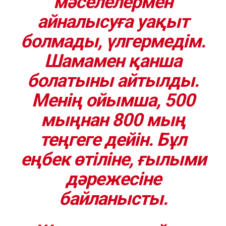
мәселелермен
айналысуға уақыт
болмады, үлгермедім.
Шамамен қанша
болатыны айтылды.
Менің ойымша,
500
мыңнан 800 мың
теңгеге
дейін. Бұл
еңбек өтіліне, ғылыми
дәрежесіне
байланысты.