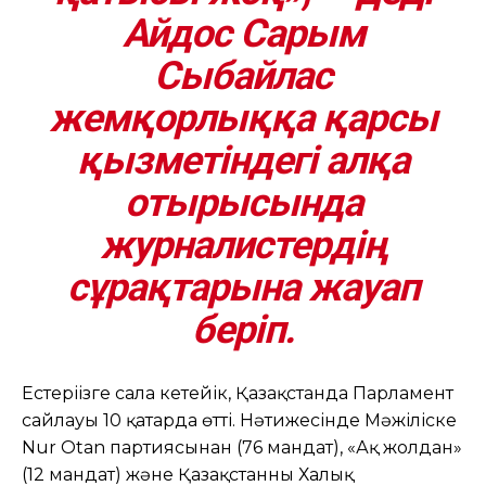
Айдос Сарым
Сыбайлас
жемқорлыққа қарсы
қызметіндегі алқа
отырысында
журналистердің
сұрақтарына жауап
беріп.
Естеріңізге сала кетейік, Қазақстанда Парламент
сайлауы 10 қаңтарда өтті. Нәтижесінде Мәжіліске
Nur Otan партиясынан (76 мандат), «Ақ жолдан»
(12 мандат) және Қазақстанның Халық