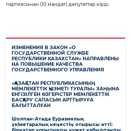
партиясынан (10 мандат) депутаттар кірді.
ИЗМЕНЕНИЯ В ЗАКОН «О
ГОСУДАРСТВЕННОЙ СЛУЖБЕ
РЕСПУБЛИКИ КАЗАХСТАН» НАПРАВЛЕНЫ
НА ПОВЫШЕНИЕ КАЧЕСТВА
ГОСУДАРСТВЕННОГО УПРАВЛЕНИЯ
«ҚАЗАҚСТАН РЕСПУБЛИКАСЫНЫҢ
МЕМЛЕКЕТТІК ҚЫЗМЕТІ ТУРАЛЫ» ЗАҢЫНА
ЕНГІЗІЛГЕН ӨЗГЕРІСТЕР МЕМЛЕКЕТТІК
БАСҚАРУ САПАСЫН АРТТЫРУҒА
БАҒЫТТАЛҒАН
Шолпан-Атада Еуразиялық
үкіметаралық кеңестің отырысы өтті:
бірқатар қорытынды құжат қабылданды