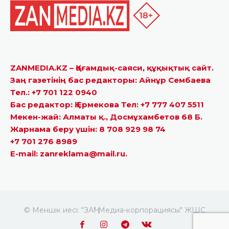
ZANMEDIA.KZ – Қоғамдық-саяси, құқықтық сайт.
Заң газетінің бас редакторы: Айнұр Сембаева
Тел.: +7 701 122 0940
Бас редактор: Қ.Ермекова Тел: +7 777 407 5511
Мекен-жай: Алматы қ., Досмұхамбетов 68 Б.
Жарнама беру үшін: 8 708 929 98 74
+7 701 276 8989
E-mail: zanreklama@mail.ru.
© Меншік иесі: "ЗАҢ" Медиа-корпорациясы" ЖШС