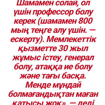
Шамамен солай, ол
үшін профессор болу
керек
(шамамен 800
мың теңге алу үшін. —
ескерту)
. Мемлекеттік
қызметте 30 жыл
жұмыс істеу, генерал
болу, атаққа ие болу
және тағы басқа.
Менде мұндай
болмағандықтан маған
қатысы жоқ», — деді