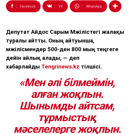
Facebook
VK
WhatsApp
Депутат Айдос Сарым Мәжілістегі жалақы
туралы айтты. Оның айтуынша,
мәжілісмендер 500-ден 800 мың теңгеге
дейін айлық алады, — деп
хабарлайды
Tengrinews.kz
тілшісі.
«Мен әлі білмеймін,
алған жоқпын.
Шынымды айтсам,
тұрмыстық
мәселелерге жоқпын.