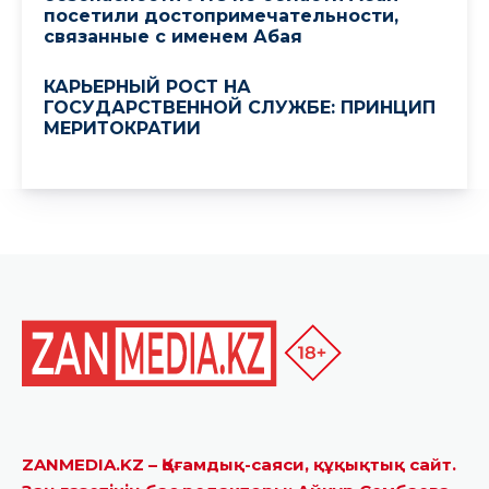
ZANMEDIA.KZ – Қоғамдық-саяси, құқықтық сайт.