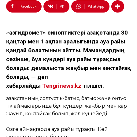
Facebook
VK
WhatsApp
«Қазгидромет» синоптиктері Қазақстанда 30
қаңтар мен 1 ақпан аралығында ауа райы
қандай болатынын айтты. Мамандардың
сөзінше, бұл күндері ауа райы тұрақсыз
болады: демалыста жаңбыр мен көктайғақ
болады, — деп
хабарлайды
Tengrinews.kz
тілшісі.
Қазақстанның солтүстік-батыс, батыс және оңтүс
тік аймақтарында бұл күндері жаңбыр мен қар
жауып, көктайғақ болып, жел күшейеді.
Өзге аймақтарда ауа райы тұрақты. Кей
жерлерде тұман болады.