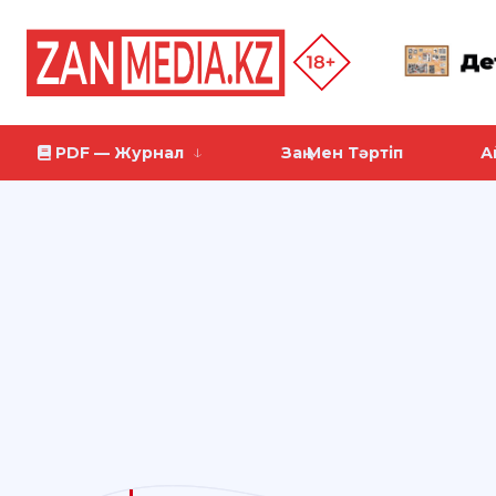
PDF — Журнал
Заң Мен Тәртіп
А