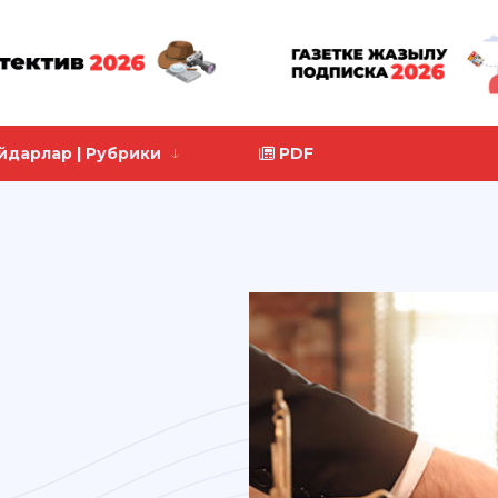
йдарлар | Рубрики
PDF