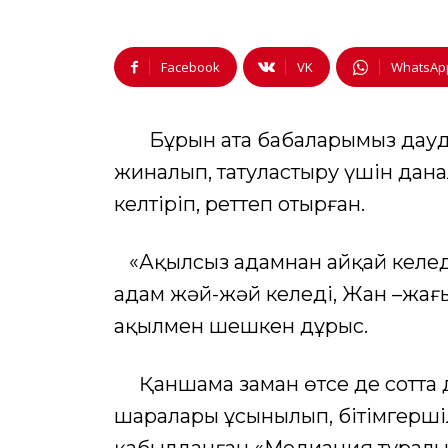
Facebook
VK
WhatsAp
Бұрын ата бабаларымыз дауды
жиналып, татуластыру үшін дана
келтіріп, реттеп отырған.
«Ақылсыз адамнан айқай келед
адам жәй-жәй келеді, Жан –жағ
ақылмен шешкен дұрыс.
Қаншама заман өтсе де сотта д
шаралары ұсынылып, бітімгершіл