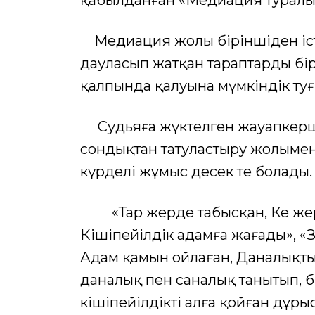
қабылданған «Медиация туралы» з
Медиация жолы біріншіден істі
дауласып жатқан тараптардың бі
қалпында қалуына мүмкіндік ту
Судьяға жүктелген жауапкершіл
сондықтан татуластыру жолымен
күрделі жұмыс десек те болады.
«Тар жерде табысқан, Кең жерд
Кішіпейілдік адамға жағады», «З
Адам қамын ойлаған, Даналықтың
даналық пен саналық танытып, бі
кішіпейілдікті алға қойған дұры