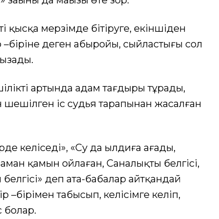
аңының да маңызы өте зор.
 қысқа мерзімде бітіруге, екіншіден
р –біріне деген абыройы, сыйластығы сол
ғызады.
іктің артында адам тағдыры тұрады,
 шешілген іс судья тарапынан жасалған
е келіседі», «Су да ылдиға ағады,
аман қамын ойлаған, Саналықтың белгісі,
 белгісі» деп ата-бабалар айтқандай
р –бірімен табысып, келісімге келіп,
с болар.