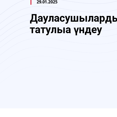
29.01.2025
Дауласушылард
татулыққа үндеу