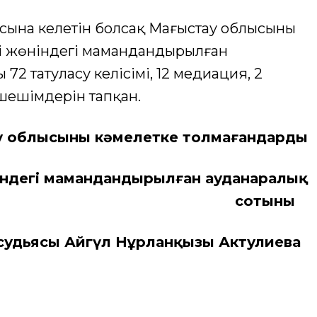
ына келетін болсақ Маңғыстау облысының
рі жөніндегі мамандандырылған
2 татуласу келісімі, 12 медиация, 2
 шешімдерін тапқан.
у облысының кәмелетке толмағандардың
мамандандырылған ауданаралық
сотының
судьясы Айгүл Нұрланқызы Актулиева