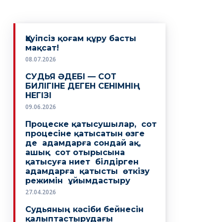
Қауіпсіз қоғам құру басты
мақсат!
08.07.2026
СУДЬЯ ӘДЕБІ — СОТ
БИЛІГІНЕ ДЕГЕН СЕНІМНІҢ
НЕГІЗІ
09.06.2026
Процеске қатысушылар, сот
процесіне қатысатын өзге
де адамдарға сондай ақ,
ашық сот отырысына
қатысуға ниет білдірген
адамдарға қатысты өткізу
режимін ұйымдастыру
27.04.2026
Судьяның кәсіби бейнесін
қалыптастырудағы