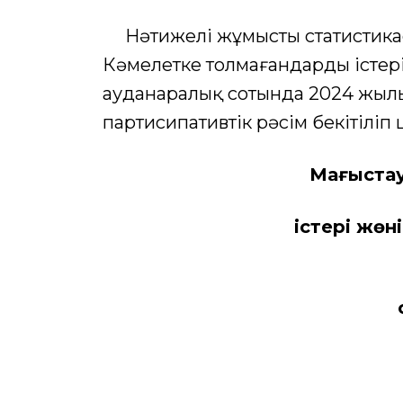
Нәтижелі жұмыстың статистикас
Кәмелетке толмағандардың істе
ауданаралық сотында 2024 жылы 7
партисипативтік рәсім бекітіліп
Маңғыста
істері жөніндегі 