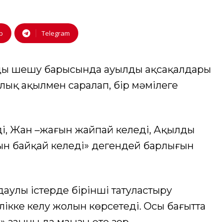
p
Telegram
 шешу барысында ауылдың ақсақалдары
лық ақылмен саралап, бір мәмілеге
і, Жан –жағын жайпай келеді, Ақылды
ын байқай келеді» дегендей барлығын
аулы істерде бірінші татуластыру
ікке келу жолын көрсетеді. Осы бағытта