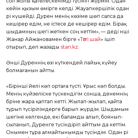
сол жолы қателескенімді түсініп жүрмін. Одан
кейін қызым өмірге келді. Жауапкершілік одан
әрі күшейді. Дәурен менің көзіме шөп салса да
кешірер едім, не істесе де кешірер едім. Бірақ
шыдамның шегі жеткен соң кеттім», — деді әнші
Жанар Айжановамен бірге «
Тәтті шай
» ішіп
отырып, деп жазады
stan.kz.
Әнші Дәуреннің өзі күткендей лайық күйеу
болмағанын айтты.
«Бірінші әйелі көп ортаға түсті. Ұрыс көп болды.
Менің күйзеліске түскендігім сонша, денемнің
бәріне жара қаптап кетті. Жылап-жылап, қайта
тұрып түсірілімдерге барып жүрдім. Шыдамым
шегіне келгенде, екі баламды алып, боянып-
сыланып, Дәуренге түсіндіріп айттым да кеттім.
Онымен тұра алмайтынымды түсіндім. Одан әрі