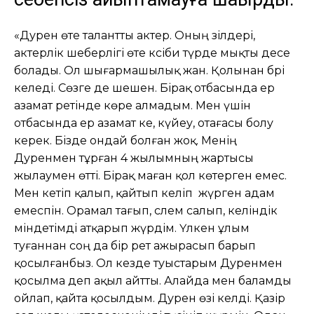
«Дәурен өте талантты актер. Оның әзілдері,
актерлік шеберлігі өте кәсіби түрде мықты десе
болады. Ол шығармашылық жан. Қолынан бәрі
келеді. Сөзге де шешен. Бірақ отбасында ер
азамат ретінде көре алмадым. Мен үшін
отбасында ер азамат әке, күйеу, отағасы болу
керек. Бізде ондай болған жоқ. Менің
Дәуренмен тұрған 4 жылымның жартысы
жылаумен өтті. Бірақ маған қол көтерген емес.
Мен кетіп қалып, қайтып келіп жүрген адам
емеспін. Орамал тағып, сәлем салып, келіндік
міндетімді атқарып жүрдім. Үлкен ұлым
туғаннан соң да бір рет ажырасып барып
қосылғанбыз. Ол кезде туыстарым Дәуренмен
қосылма деп ақыл айтты. Алайда мен баламды
ойлап, қайта қосылдым. Дәурен өзі келді. Қазір