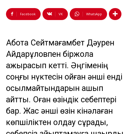
Facebook
VK
WhatsApp
Ақбота Сейтмағамбет Дәурен
Айдарқұловпен біржола
ажырасып кетті. Әңгіменің
соңғы нүктесін қойған әнші енді
қосылмайтындарын ашып
айтты. Оған өзіндік себептері
бар. Жас әнші өзін кінәлаған
көпшіліктен қолдау сұрады,
себепсіз айыптамауға шақырды.