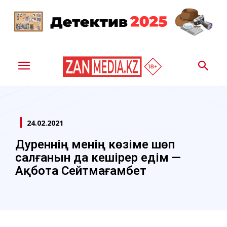
24.02.2021
Дәуреннің менің көзіме шөп
салғанын да кешірер едім —
Ақбота Сейтмағамбет