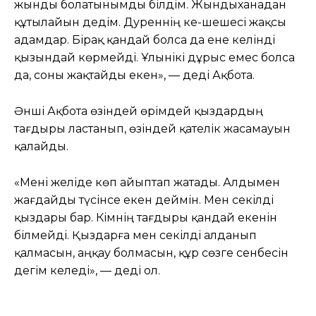
жынды болатынымды білдім. Жындыханадан
құтылайын дедім. Дәуреннің әке-шешесі жақсы
адамдар. Бірақ қандай болса да ене келінді
қызындай көрмейді. Ұлынікі дұрыс емес болса
да, соны жақтайды екен», — деді Ақбота.
Әнші Ақбота өзіндей өрімдей қыздардың
тағдыры ластанып, өзіндей қателік жасамауын
қалайды.
«Мені желіде көп айыптап жатады. Алдымен
жағдайды түсінсе екен деймін. Мен секілді
қыздары бар. Кімнің тағдыры қандай екенін
білмейді. Қыздарға мен секілді алданып
қалмасын, аңқау болмасын, құр сөзге сенбесін
дегім келеді», — деді ол.