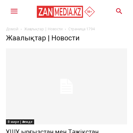
Домой
Жаңалықтар | Новости
Страница 1794
Жаңалықтар | Новости
В мире | Әлемде
ҰҚШҰ Қырғызстан мен Тәжікстан