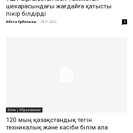
шекарасындағы жағдайға қатысты
пікір білдірді
Ақбота Ерболқызы
-
28.01.2022
0
Білім | Образование
​​​​​​​120 мың қазақстандық тегін
техникалық және кәсіби білім ала