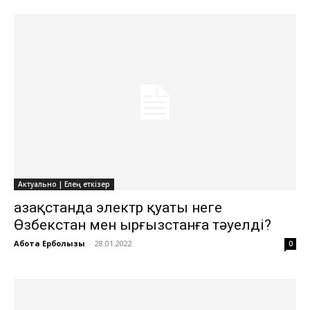
Актуально | Елең еткізер
Қазақстанда электр қуаты неге
Өзбекстан мен Қырғызстанға тәуелді?
Ақбота Ерболқызы
-
28.01.2022
0