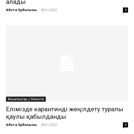
алады
Ақбота Ерболқызы
-
28.01.2022
0
Жаңалықтар | Новости
Елімізде карантинді жеңілдету туралы
қаулы қабылданды
Ақбота Ерболқызы
-
28.01.2022
0