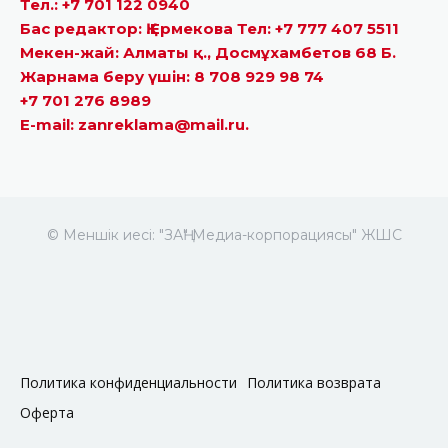
Тел.: +7 701 122 0940
Бас редактор: Қ.Ермекова Тел: +7 777 407 5511
Мекен-жай: Алматы қ., Досмұхамбетов 68 Б.
Жарнама беру үшін: 8 708 929 98 74
+7 701 276 8989
E-mail: zanreklama@mail.ru.
© Меншік иесі: "ЗАҢ" Медиа-корпорациясы" ЖШС
Политика конфиденциальности
Политика возврата
Оферта