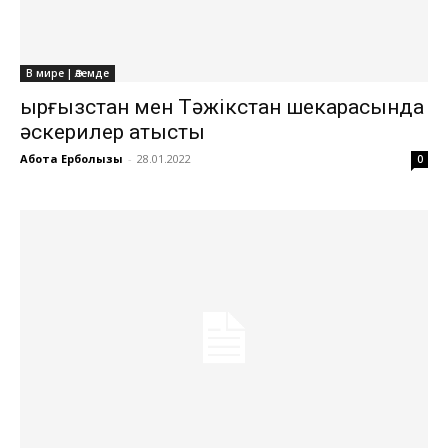
В мире | Әлемде
Қырғызстан мен Тәжікстан шекарасында
әскерилер атысты
Ақбота Ерболқызы
-
28.01.2022
0