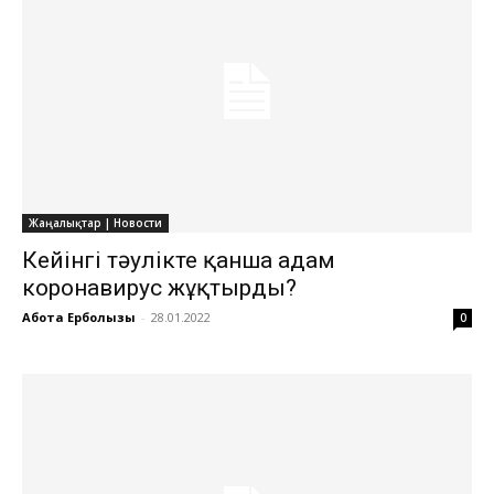
Жаңалықтар | Новости
Кейінгі тәулікте қанша адам
коронавирус жұқтырды?
Ақбота Ерболқызы
-
28.01.2022
0