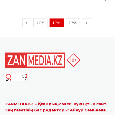
1 793
1 794
1 795
ZANMEDIA.KZ – Қоғамдық-саяси, құқықтық сайт.
Заң газетінің бас редакторы: Айнұр Сембаева