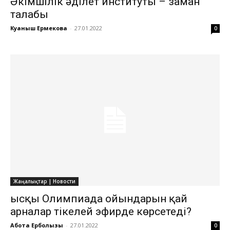
Әкімшілік әділет институты – заман
талабы
Куаныш Ермекова
-
27.01.2022
0
Жаңалықтар | Новости
Қысқы Олимпиада ойындарын қай
арналар тікелей эфирде көрсетеді?
Ақбота Ерболқызы
-
27.01.2022
0