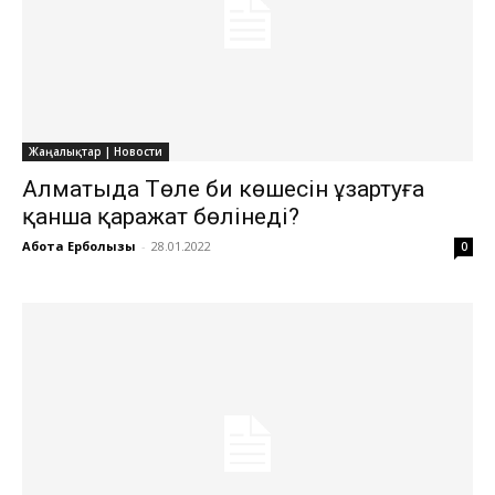
Жаңалықтар | Новости
Алматыда Төле би көшесін ұзартуға
қанша қаражат бөлінеді?
Ақбота Ерболқызы
-
28.01.2022
0