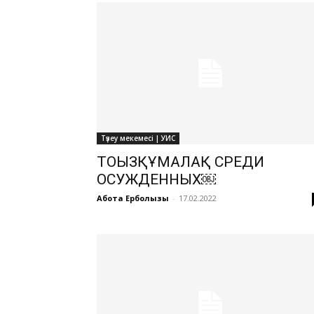
Түзеу мекемесі | УИС
ТОҒЫЗҚҰМАЛАҚ СРЕДИ
ОСУЖДЕННЫХ￼
Ақбота Ерболқызы
-
17.02.2022