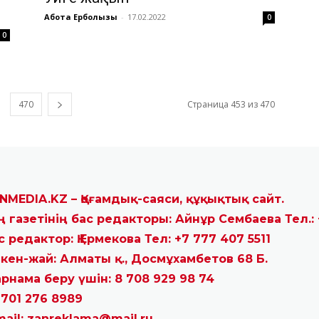
Ақбота Ерболқызы
-
17.02.2022
0
0
470
Страница 453 из 470
NMEDIA.KZ – Қоғамдық-саяси, құқықтық сайт.
ң газетінің бас редакторы: Айнұр Сембаева Тел.: 
с редактор: Қ.Ермекова Тел: +7 777 407 5511
кен-жай: Алматы қ., Досмұхамбетов 68 Б.
рнама беру үшін: 8 708 929 98 74
 701 276 8989
mail: zanreklama@mail.ru.