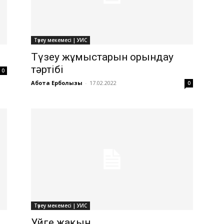
Түзеу мекемесі | УИС
Түзеу жұмыстарын орындау
тәртібі
0
Ақбота Ерболқызы
-
17.02.2022
0
Түзеу мекемесі | УИС
Уйге жақын