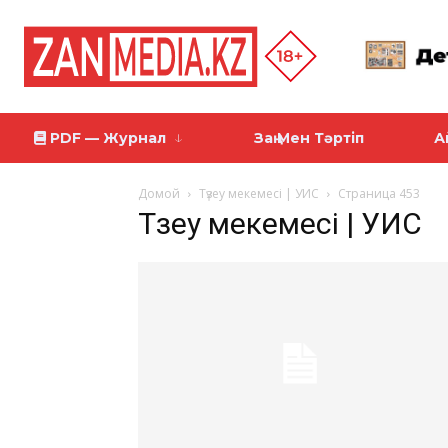
PDF — Журнал
Заң Мен Тәртіп
А
Домой
Түзеу мекемесі | УИС
Страница 453
Түзеу мекемесі | УИС