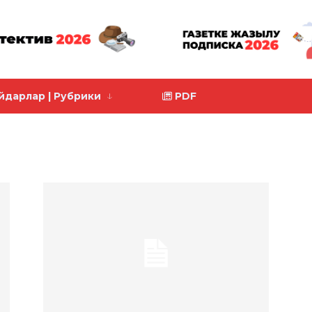
йдарлар | Рубрики
PDF