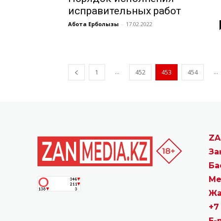
исправительных работ
Ақбота Ерболқызы
-
17.02.2022
...
...
1
452
453
454
ZA
За
Ба
Ме
Жа
+7
E-