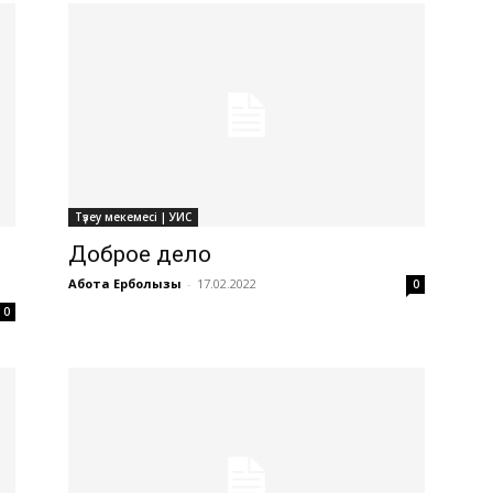
Түзеу мекемесі | УИС
Доброе дело
Ақбота Ерболқызы
-
17.02.2022
0
0