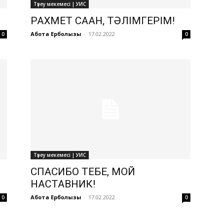
Түзеу мекемесі | УИС
РАХМЕТ САҒАН, ТӘЛІМГЕРІМ!
Ақбота Ерболқызы
-
17.02.2022
0
0
Түзеу мекемесі | УИС
СПАСИБО ТЕБЕ, МОЙ
НАСТАВНИК!
Ақбота Ерболқызы
-
17.02.2022
0
0