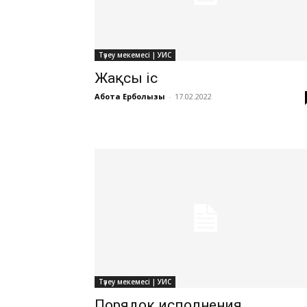
Түзеу мекемесі | УИС
Жақсы іс
Ақбота Ерболқызы
-
17.02.2022
Түзеу мекемесі | УИС
Порядок исполнения