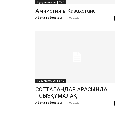
Түзеу мекемесі | УИС
Амнистия в Казахстане
Ақбота Ерболқызы
-
17.02.2022
Түзеу мекемесі | УИС
СОТТАЛҒАНДАР АРАСЫНДА
ТОҒЫЗҚҰМАЛАҚ
Ақбота Ерболқызы
-
17.02.2022