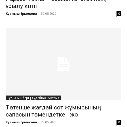
құрылу кілті
Куаныш Ермекова
-
30.05.2020
0
Судья мінбері | Судебная система
Төтенше жағдай сот жұмысының
сапасын төмендеткен жоқ
Куаныш Ермекова
-
29.05.2020
0