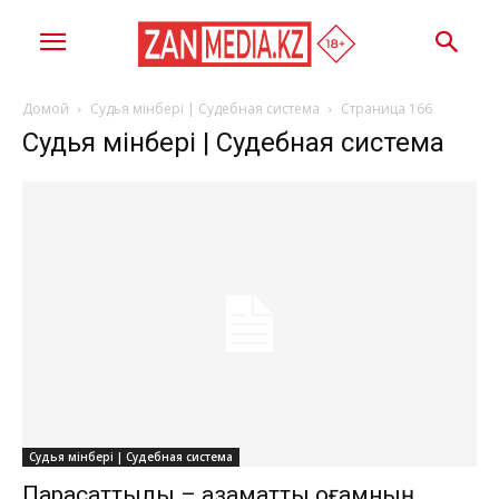
Домой
Судья мінбері | Судебная система
Страница 166
Судья мінбері | Судебная система
Судья мінбері | Судебная система
Парасаттылық – азаматтық қоғамның