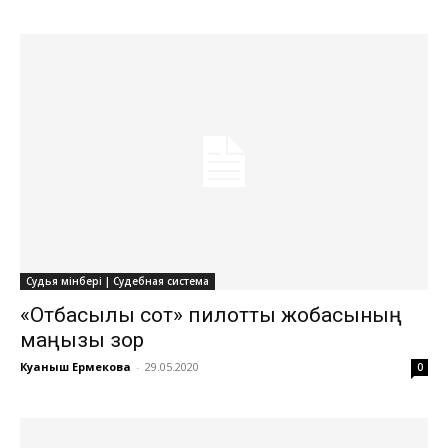
Судья мінбері | Судебная система
«Отбасылық сот» пилоттық жобасының
маңызы зор
Куаныш Ермекова
-
29.05.2020
0