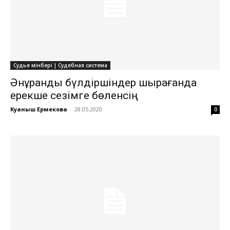
Судья мінбері | Судебная система
Әнұранды бүлдіршіндер шырқағанда
ерекше сезімге бөленсің
Куаныш Ермекова
-
28.05.2020
0