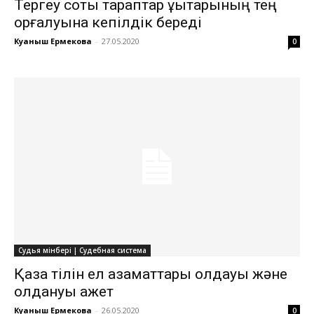
Тергеу соты тараптар құқықтарының тең
қорғалуына кепілдік береді
Куаныш Ермекова
-
27.05.2020
0
Судья мінбері | Судебная система
Қазақ тілін ел азаматтары қолдауы және
қолдануы қажет
Куаныш Ермекова
-
26.05.2020
0