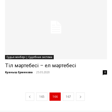
Судья мінбері | Судебная система
Тіл мәртебесі – ел мәртебесі
Куаныш Ермекова
-
25.05.2020
0
165
166
167