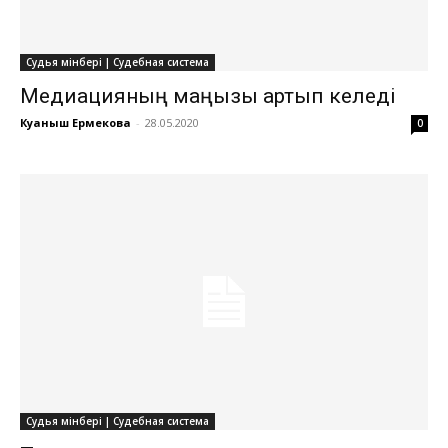
Судья мінбері | Судебная система
Медиацияның маңызы артып келеді
Куаныш Ермекова
-
28.05.2020
0
Судья мінбері | Судебная система