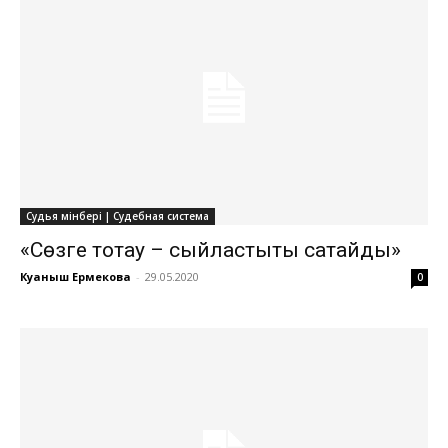
Судья мінбері | Судебная система
«Сөзге тоқтау – сыйластықты сақтайды»
Куаныш Ермекова
-
29.05.2020
0