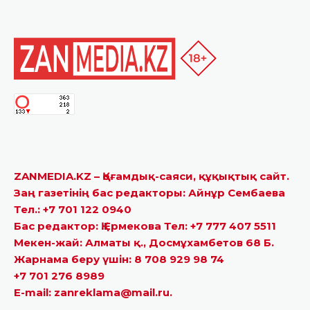
ZANMEDIA.KZ – Қоғамдық-саяси, құқықтық сайт.
Заң газетінің бас редакторы: Айнұр Сембаева
Тел.: +7 701 122 0940
Бас редактор: Қ.Ермекова Тел: +7 777 407 5511
Мекен-жай: Алматы қ., Досмұхамбетов 68 Б.
Жарнама беру үшін: 8 708 929 98 74
+7 701 276 8989
E-mail: zanreklama@mail.ru.