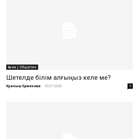
Қоғам | Общество
Шетелде білім алғыңыз келе ме?
Куаныш Ермекова
-
03.07.2020
0