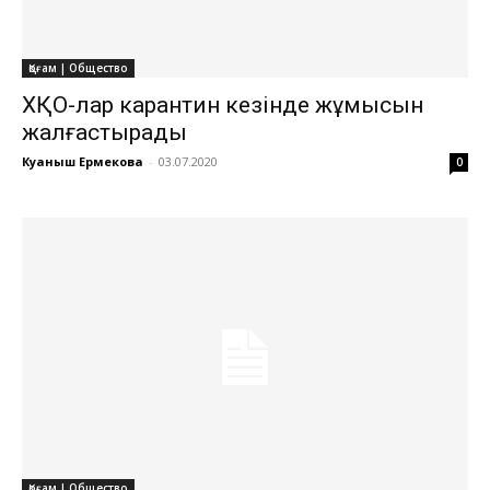
Қоғам | Общество
ХҚО-лар карантин кезінде жұмысын
жалғастырады
Куаныш Ермекова
-
03.07.2020
0
Қоғам | Общество