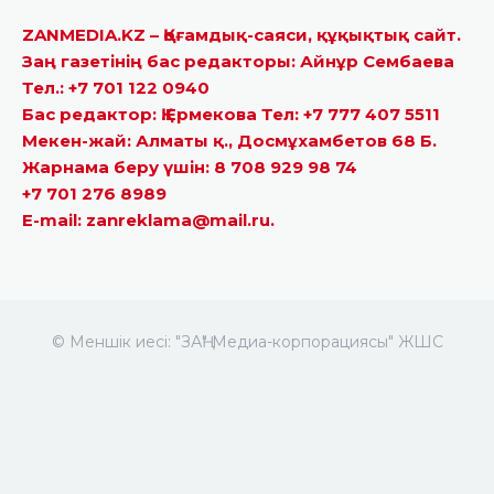
ZANMEDIA.KZ – Қоғамдық-саяси, құқықтық сайт.
Заң газетінің бас редакторы: Айнұр Сембаева
Тел.: +7 701 122 0940
Бас редактор: Қ.Ермекова Тел: +7 777 407 5511
Мекен-жай: Алматы қ., Досмұхамбетов 68 Б.
Жарнама беру үшін: 8 708 929 98 74
+7 701 276 8989
E-mail: zanreklama@mail.ru.
© Меншік иесі: "ЗАҢ" Медиа-корпорациясы" ЖШС