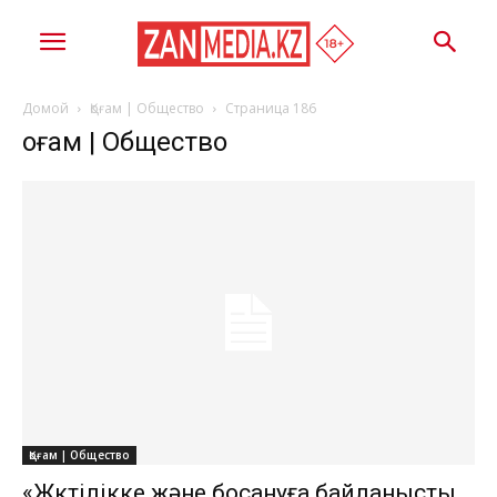
Домой
Қоғам | Общество
Страница 186
Қоғам | Общество
Қоғам | Общество
​​«Жүктілікке және босануға байланысты