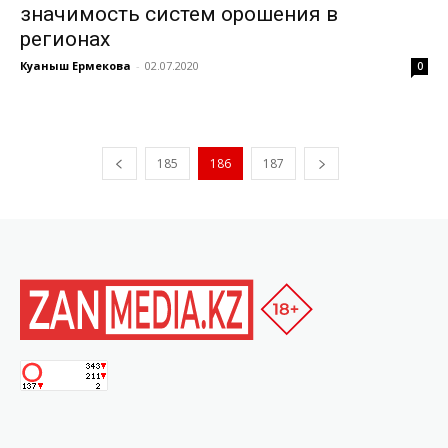
значимость систем орошения в
регионах
Куаныш Ермекова
-
02.07.2020
0
185
186
187