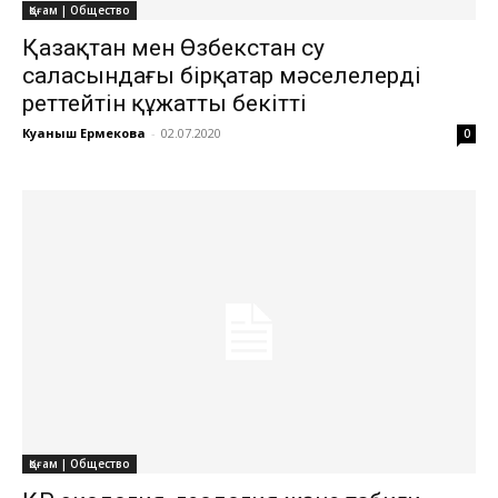
Қоғам | Общество
Қазақтан мен Өзбекстан су
саласындағы бірқатар мәселелерді
реттейтін құжатты бекітті
Куаныш Ермекова
-
02.07.2020
0
Қоғам | Общество