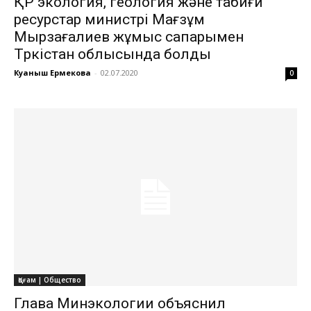
ҚР экология, геология және табиғи
ресурстар министрі Мағзұм
Мырзағалиев жұмыс сапарымен
Түркістан облысында болды
Куаныш Ермекова
-
02.07.2020
0
Қоғам | Общество
Глава Минэкологии объяснил