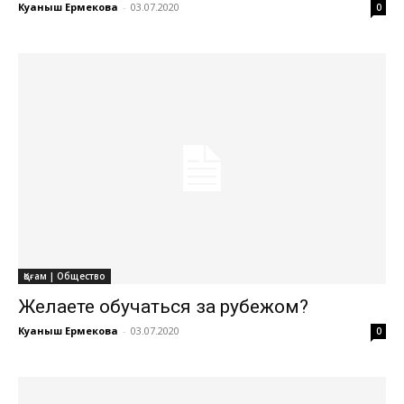
Куаныш Ермекова
-
03.07.2020
0
Қоғам | Общество
​​Желаете обучаться за рубежом?
Куаныш Ермекова
-
03.07.2020
0