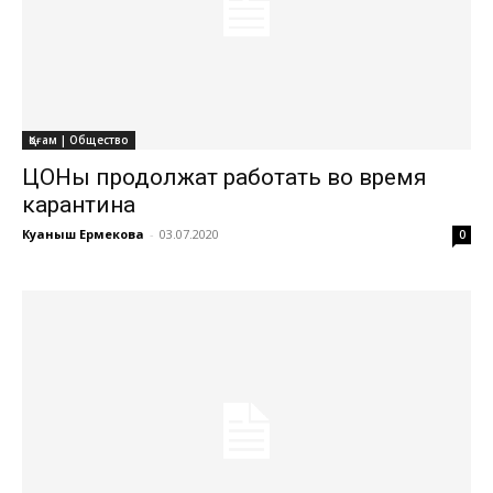
Қоғам | Общество
ЦОНы продолжат работать во время
карантина
Куаныш Ермекова
-
03.07.2020
0