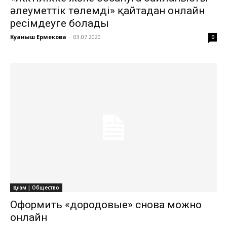
әлеуметтік төлемді» қайтадан онлайн
ресімдеуге болады
Куаныш Ермекова
-
03.07.2020
0
Қоғам | Общество
Оформить «дородовые» снова можно
онлайн