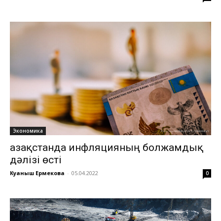
Экономика
Қазақстанда инфляцияның болжамдық
дәлізі өсті
Куаныш Ермекова
-
05.04.2022
0