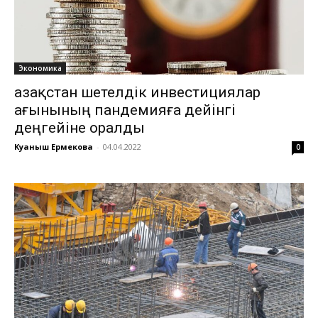
Экономика
Қазақстан шетелдік инвестициялар
ағынының пандемияға дейінгі
деңгейіне оралды
Куаныш Ермекова
-
04.04.2022
0