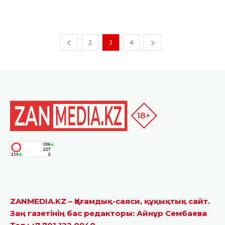
2
3
4
ZANMEDIA.KZ – Қоғамдық-саяси, құқықтық сайт.
Заң газетінің бас редакторы: Айнұр Сембаева