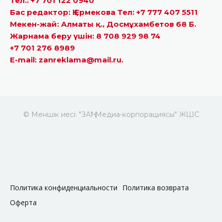
Тел.: +7 701 122 0940
Бас редактор: Қ.Ермекова Тел: +7 777 407 5511
Мекен-жай: Алматы қ., Досмұхамбетов 68 Б.
Жарнама беру үшін: 8 708 929 98 74
+7 701 276 8989
E-mail: zanreklama@mail.ru.
© Меншік иесі: "ЗАҢ" Медиа-корпорациясы" ЖШС
Политика конфиденциальности
Политика возврата
Оферта