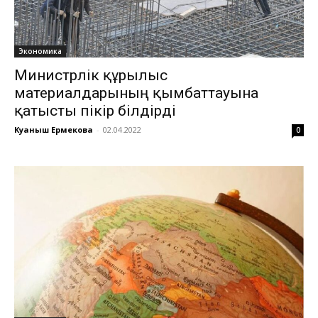
Экономика
Министрлік құрылыс
материалдарының қымбаттауына
қатысты пікір білдірді
Куаныш Ермекова
-
02.04.2022
0