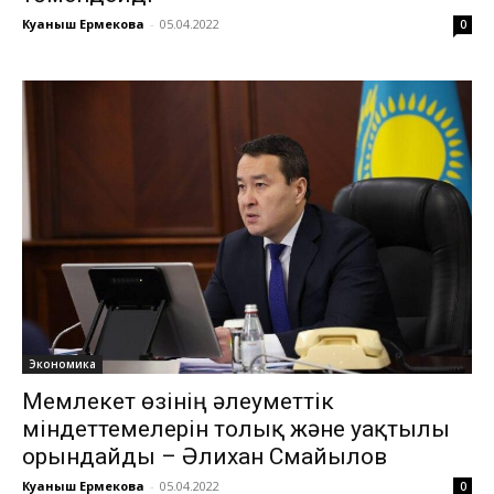
Куаныш Ермекова
-
05.04.2022
0
Экономика
Мемлекет өзінің әлеуметтік
міндеттемелерін толық және уақтылы
орындайды – Әлихан Смайылов
Куаныш Ермекова
-
05.04.2022
0