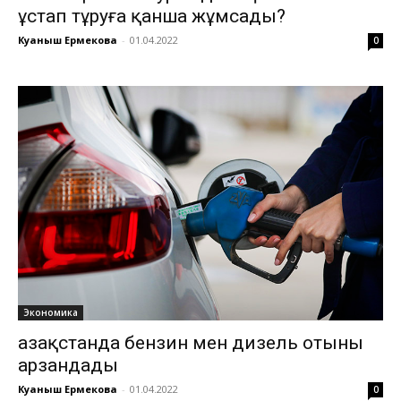
ұстап тұруға қанша жұмсады?
Куаныш Ермекова
-
01.04.2022
0
Экономика
Қазақстанда бензин мен дизель отыны
арзандады
Куаныш Ермекова
-
01.04.2022
0