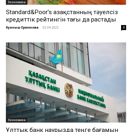
Экономика
Standard&Poor’s Қазақстанның тәуелсіз
кредиттік рейтингін тағы да растады
Куаныш Ермекова
-
02.04.2022
0
Экономика
Ұлттық банк наурызда теңге бағамын