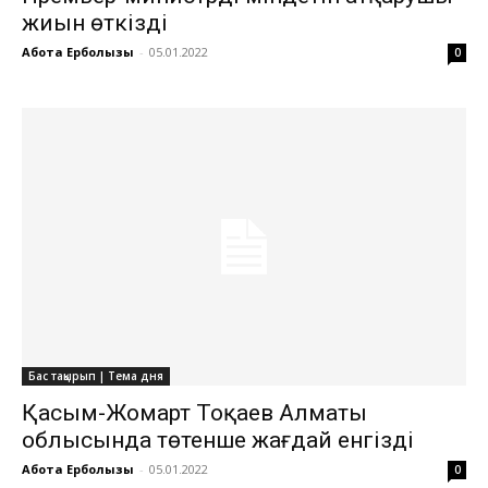
жиын өткізді
Ақбота Ерболқызы
-
05.01.2022
0
Бас тақырып | Тема дня
Қасым-Жомарт Тоқаев Алматы
облысында төтенше жағдай енгізді
Ақбота Ерболқызы
-
05.01.2022
0