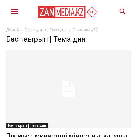
Домой
Бас тақырып | Тема дня
Страница 462
Бас тақырып | Тема дня
Бас тақырып | Тема дня
Премьер-министрдің міндетін атқарушы