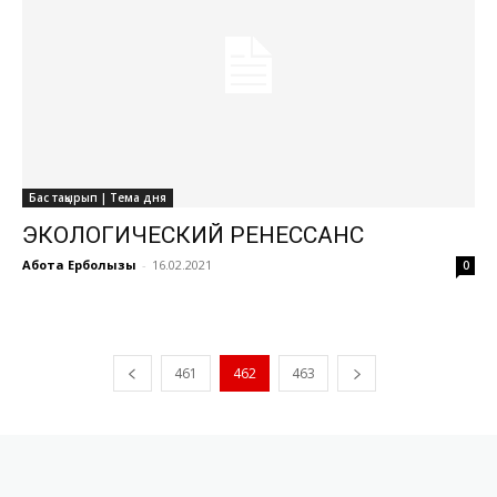
Бас тақырып | Тема дня
ЭКОЛОГИЧЕСКИЙ РЕНЕССАНС
Ақбота Ерболқызы
-
16.02.2021
0
461
462
463