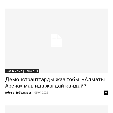
Бас тақырып | Тема дня
Демонстранттардың жаңа тобы. «Алматы
Арена» маңында жағдай қандай?
Ақбота Ерболқызы
-
05.01.2022
0