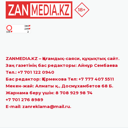
ZANMEDIA.KZ – Қоғамдық-саяси, құқықтық сайт.
Заң газетінің бас редакторы: Айнұр Сембаева
Тел.: +7 701 122 0940
Бас редактор: Қ.Ермекова Тел: +7 777 407 5511
Мекен-жай: Алматы қ., Досмұхамбетов 68 Б.
Жарнама беру үшін: 8 708 929 98 74
+7 701 276 8989
E-mail: zanreklama@mail.ru.