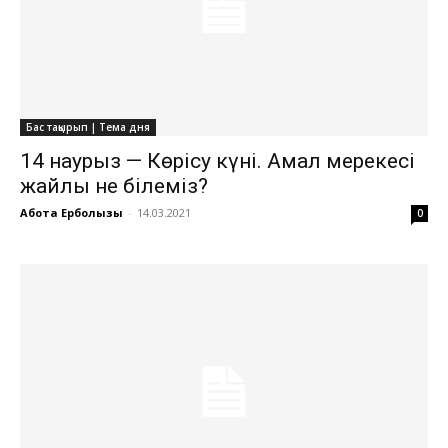
Бас тақырып | Тема дня
14 наурыз — Көрісу күні. Амал мерекесі
жайлы не білеміз?
Ақбота Ерболқызы
-
14.03.2021
0