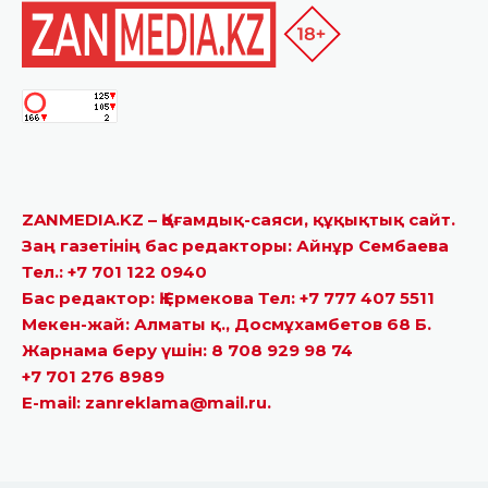
ZANMEDIA.KZ – Қоғамдық-саяси, құқықтық сайт.
Заң газетінің бас редакторы: Айнұр Сембаева
Тел.: +7 701 122 0940
Бас редактор: Қ.Ермекова Тел: +7 777 407 5511
Мекен-жай: Алматы қ., Досмұхамбетов 68 Б.
Жарнама беру үшін: 8 708 929 98 74
+7 701 276 8989
E-mail: zanreklama@mail.ru.