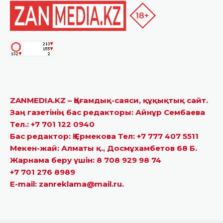
ZANMEDIA.KZ – Қоғамдық-саяси, құқықтық сайт.
Заң газетінің бас редакторы: Айнұр Сембаева
Тел.: +7 701 122 0940
Бас редактор: Қ.Ермекова Тел: +7 777 407 5511
Мекен-жай: Алматы қ., Досмұхамбетов 68 Б.
Жарнама беру үшін: 8 708 929 98 74
+7 701 276 8989
E-mail: zanreklama@mail.ru.