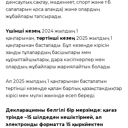
денсаулық сақтау, мәдениет, спорт және т.б.
салаларын қоса алғанда) және олардың
жұбайлары тапсырады.
Үшінші кезең
2024 жылдың 1
қаңтарынан,
төртінші кезең
2025 жылдың 1
қаңтарынан басталады. Бұл кезеңде кірісін
заңды тұлғалардың басшылары мен
құрылтайшылары, дара кәсіпкерлер мен
олардың жұбайлары жариялайтын болады.
Ал 2025 жылдың 1 қаңтарынан басталатын
төртінші кезеңде қалған барлық қазақстандықтар
кірісі мен мүлкі жөнінде есеп береді.
Декларацияны белгілі бір мерзімде: қағаз
түрінде –15 шілдеден кешіктірмей, ал
электронды форматта 15 қыркүйектен