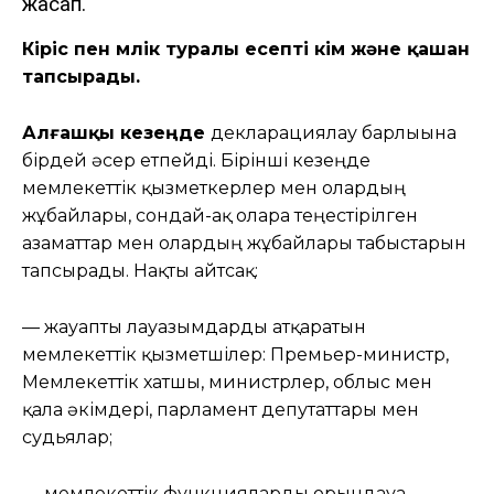
жасап.
Кіріс пен мүлік туралы есепті кім және қашан
тапсырады.
Алғашқы кезеңде
декларациялау барлығына
бірдей әсер етпейді. Бірінші кезеңде
мемлекеттік қызметкерлер мен олардың
жұбайлары, сондай-ақ оларға теңестірілген
азаматтар мен олардың жұбайлары табыстарын
тапсырады. Нақты айтсақ:
— жауапты лауазымдарды атқаратын
мемлекеттік қызметшілер: Премьер-министр,
Мемлекеттік хатшы, министрлер, облыс мен
қала әкімдері, парламент депутаттары мен
судьялар;
— мемлекеттік функцияларды орындауға