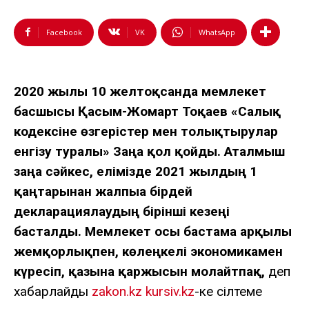
Facebook
VK
WhatsApp
2020 жылғы 10 желтоқсанда мемлекет
басшысы Қасым-Жомарт Тоқаев «Салық
кодексіне өзгерістер мен толықтырулар
енгізу туралы» Заңға қол қойды. Аталмыш
заңға сәйкес, елімізде 2021 жылдың 1
қаңтарынан жалпыға бірдей
декларациялаудың бірінші кезеңі
басталды. Мемлекет осы бастама арқылы
жемқорлықпен, көлеңкелі экономикамен
күресіп, қазына қаржысын молайтпақ,
деп
хабарлайды
zakon.kz
kursiv.kz
-ке сілтеме