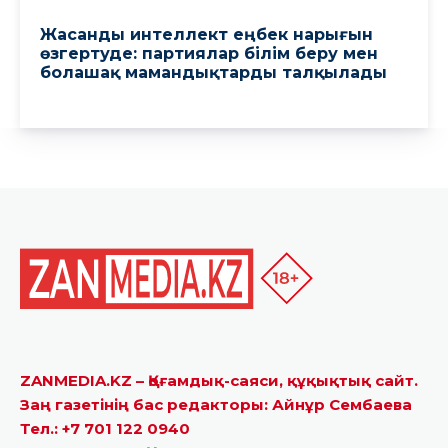
ZANMEDIA.KZ – Қоғамдық-саяси, құқықтық сайт.
Заң газетінің бас редакторы: Айнұр Сембаева
Тел.: +7 701 122 0940