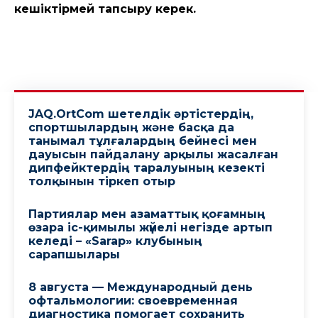
кешіктірмей тапсыру керек.
JAQ.OrtCom шетелдік әртістердің,
спортшылардың және басқа да
танымал тұлғалардың бейнесі мен
дауысын пайдалану арқылы жасалған
дипфейктердің таралуының кезекті
толқынын тіркеп отыр
Партиялар мен азаматтық қоғамның
өзара іс-қимылы жүйелі негізде артып
келеді – «Sarap» клубының
сарапшылары
8 августа — Международный день
офтальмологии: своевременная
диагностика помогает сохранить