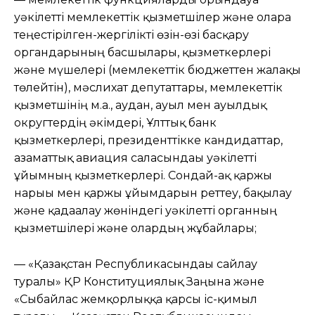
уәкілетті мемлекеттік қызметшілер және оларға
теңестірілген-жергілікті өзін-өзі басқару
органдарының басшылары, қызметкерлері
және мүшелері (мемлекеттік бюджеттен жалақы
төлейтін), мәслихат депутаттары, мемлекеттік
қызметшінің м.а., аудан, ауыл мен ауылдық
округтердің әкімдері, Ұлттық банк
қызметкерлері, президенттікке кандидаттар,
азаматтық авиация саласындағы уәкілетті
ұйымның қызметкерлері. Сондай-ақ қаржы
нарығы мен қаржы ұйымдарын реттеу, бақылау
және қадағалау жөніндегі уәкілетті органның
қызметшілері және олардың жұбайлары;
— «Қазақстан Республикасындағы сайлау
туралы» ҚР Конституциялық Заңына және
«Сыбайлас жемқорлыққа қарсы іс-қимыл