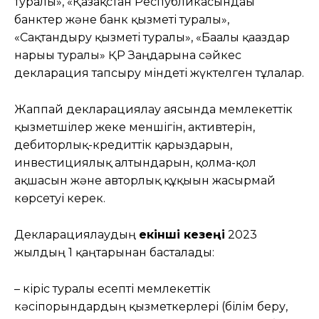
туралы», «Қазақстан Республикасындағы
банктер және банк қызметі туралы»,
«Сақтандыру қызметі туралы», «Бағалы қағаздар
нарығы туралы» ҚР Заңдарына сәйкес
декларация тапсыру міндеті жүктелген тұлғалар.
Жаппай декларациялау аясында мемлекеттік
қызметшілер жеке меншігін, активтерін,
дебиторлық-кредиттік қарыздарын,
инвестициялық алтындарын, қолма-қол
ақшасын және авторлық құқығын жасырмай
көрсетуі керек.
Декларациялаудың
екінші кезеңі
2023
жылдың 1 қаңтарынан басталады:
– кіріс туралы есепті мемлекеттік
кәсіпорындардың қызметкерлері (білім беру,