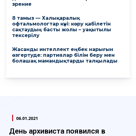
зрение
8 тамыз — Халықаралық
офтальмологтар күні: көру қабілетін
сақтаудың басты жолы – уақытылы
тексерілу
Жасанды интеллект еңбек нарығын
өзгертуде: партиялар білім беру мен
болашақ мамандықтарды талқылады