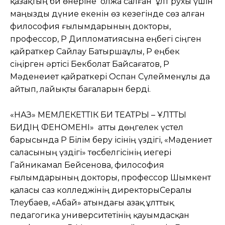
қазақтың би өнеріне олжа салған ұлт рухы үшін
маңызды дүние екенін өз кезегінде сөз алған
философия ғылымдарының докторы,
профессор, ҚР Дипломатиясына еңбегі сіңген
қайраткер Сайлау Батыршаұлы, ҚР еңбек
сіңірген әртісі Бекболат Байсағатов, ҚР
Мәденеиет қайраткері Оспан Сүлейменұлы да
айтып, лайықты бағаларын берді.
«НАЗ» МЕМЛЕКЕТТІК БИ ТЕАТРЫ – ҰЛТТЫҚ
БИДІҢ ФЕНОМЕНІ» атты дөңгелек үстел
барысында ҚР Білім беру ісінің үздігі, «Мәдениет
саласының үздігі» төсбелгісінің иегері
Гайникамал Бейсенова, философия
ғылымдарының докторы, профессор Шымкент
қаласы саз колледжінің директорыСералы
Тлеубаев, «Абай» атындағы Қазақ ұлттық
педагогика университетінің қауымдасқан