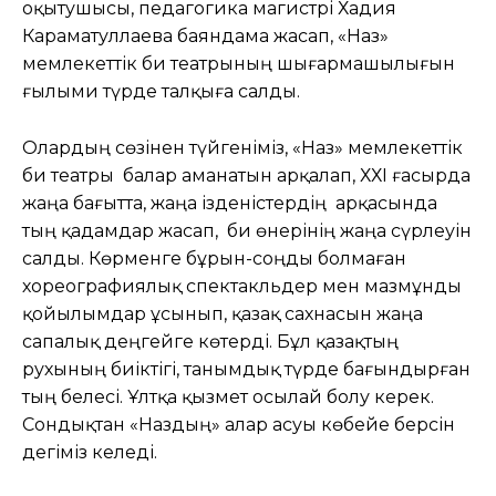
оқытушысы, педагогика магистрі Хадия
Караматуллаева баяндама жасап, «Наз»
мемлекеттік би театрының шығармашылығын
ғылыми түрде талқыға салды.
Олардың сөзінен түйгеніміз, «Наз» мемлекеттік
би театры балар аманатын арқалап, ХХІ ғасырда
жаңа бағытта, жаңа ізденістердің арқасында
тың қадамдар жасап, би өнерінің жаңа сүрлеуін
салды. Көрменге бұрын-соңды болмаған
хореографиялық спектакльдер мен мазмұнды
қойылымдар ұсынып, қазақ сахнасын жаңа
сапалық деңгейге көтерді. Бұл қазақтың
рухының биіктігі, танымдық түрде бағындырған
тың белесі. Ұлтқа қызмет осылай болу керек.
Сондықтан «Наздың» алар асуы көбейе берсін
дегіміз келеді.