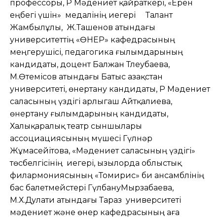
профессоры, ҚР Мәдениет қайраткері, «Ерен
еңбегі үшін» медалінің иегері Талант
Жамбылұлы, Ж.Ташенов атындағы
университеттің «ӨНЕР» кафедрасының
меңгерушісі, педагогика ғылымдарының
кандидаты, доцент Балжан Тлеубаева,
М.Өтемісов атындағы Батыс Қазақстан
университеті, өнертану кандидаты, ҚР Мәдениет
саласының үздігі Қарлыгаш Айтқалиева,
өнертану ғылымдарының кандидаты,
Халықаралық театр сыншылары
ассоциациясының мүшесі Гүлнәр
Жұмасейітова, «Мәдениет саласының үздігі»
төсбелгісінің иегері, Қызылорда облыстық
филармониясының «Томирис» би ансамблінің
бас балетмейстері ГүлбануМырзабаева,
М.Х.Дулати атындағы Тараз университеті
мәдениет және өнер кафедрасының аға