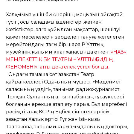
Халқымыз үшін би өнерінің маңызын айғақтай
түсіп, осы саладағы ізденістер, жеткен
жетістіктер, алға қойылған мақсаттар, шешілуі
қажет мәселелерін зерделеп тануға жетелеген
мерейтойдағы тағы бір шара ҚР Ұлттық
музейінің ғылыми кітапханасында өткен
«НАЗ»
МЕМЛЕКЕТТІК БИ ТЕАТРЫ – ҰЛТТЫҚ БИДІҢ
ФЕНОМЕНІ» атты дөңгелек үстел болды.
Ондағы тамаша сәт Қазақстан Театр
қайраткерлері Одағының мүшесі, «Мәдениет
саласының үздігі», танымал радиожурналист,
Толқын Сұлтанның атты кітабының тұсаукесері
болғанын ерекше атап өту парыз. Бұл мәртебелі
рәсімді Қазақ КСР-ң Еңбек сіңірген әртісі»,
Қазақстан Халық әртісі Гүлжан Ізімқызы
Талпақова, экономика ғылымдарының докторы,