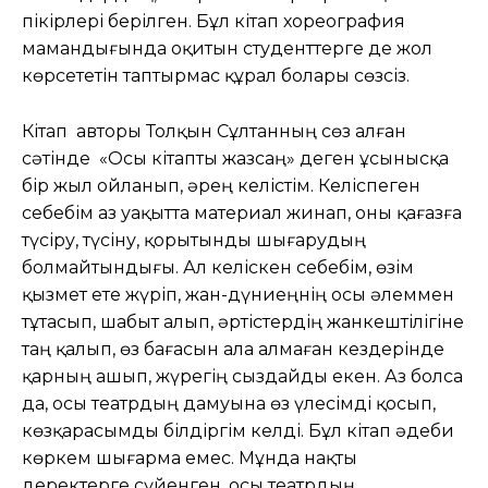
пікірлері берілген. Бұл кітап хореография
мамандығында оқитын студенттерге де жол
көрсететін таптырмас құрал болары сөзсіз.
Кітап авторы Толқын Сұлтанның сөз алған
сәтінде «Осы кітапты жазсаң» деген ұсынысқа
бір жыл ойланып, әрең келістім. Келіспеген
себебім аз уақытта материал жинап, оны қағазға
түсіру, түсіну, қорытынды шығарудың
болмайтындығы. Ал келіскен себебім, өзім
қызмет ете жүріп, жан-дүниеңнің осы әлеммен
тұтасып, шабыт алып, әртістердің жанкештілігіне
таң қалып, өз бағасын ала алмаған кездерінде
қарның ашып, жүрегің сыздайды екен. Аз болса
да, осы театрдың дамуына өз үлесімді қосып,
көзқарасымды білдіргім келді. Бұл кітап әдеби
көркем шығарма емес. Мұнда нақты
деректерге сүйенген, осы театрдың