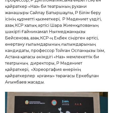
профессор, ҚР Дипломатиясына еңбегі сіңген
қайраткер «Наз» би театрының рухани
жанашыры Сайлау Батыршаұлы, ҚР Білім беру
ісінің құрметті қызметкері, ҚР Мәдениет үздігі,
Қазақ КСР халық әртісі Шара Жиенқұлованың
шәкірті Ғайникамал Нығмеджанқызы
Бейсенова, Қазақ КСР-ң Еңбек сіңірген әртісі,
өнертану ғылымдарының ғылымдарының
кандидаты, профессор Тойған Оспанқызы Ізім,
Астана қаласы әкімдігі «Наз» мемлекеттік би
театрының директоры, ҚР Мәдениет
қайраткері, «Хореоргафия өнерінің
қайраткерлер қоғамы» төрағасы Еркебұлан
Ағымбаев жасады.