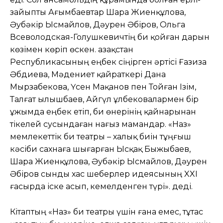
зайыпты Ағымбаевтар Шара Жиенқұлова,
Әубәкір Ысмайлов, Дәурен Әбіров, Ольга
Всеволодская-Голушкевичтің би қойған дарын
көзімен көріп өскен. Қазақстан
Республикасының еңбек сіңірген әртісі Ғазиза
Әбдиева, Мәдениет қайраткері Дана
Мырзабекова, Үсен Мақанов пен Тойған Ізім,
Талғат Қылышбаев, Айгүл Құлбековалармен бір
ұжымда еңбек етіп, би өнерінің қайнарынан
тікелей сусындаған нағыз мамандар. «Наз»
мемлекеттік би театры – халық биін тұңғыш
кәсіби сахнаға шығарған Ысқақ Быжыбаев,
Шара Жиенқұлова, Әубәкір Ысмайлов, Дәурен
Әбіров сынды хас шеберлер идеясының XXI
ғасырда іске асып, кемелденген түрі». деді.
Кітаптың «Наз» би театры үшін ғана емес, тұтас