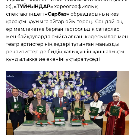
ж),
«ТҰЙҒЫНДАР»
хореографиялық
спектакліндегі
«Сарбаз»
образдарының көз
қарақты қауымға айтар ойы терең. Сондай-ақ,
әр мемлекетке барған гастрольдік сапарлар
мен байқауларда сыйға алған кәдесыйлар мен
театр артистерінің өздері тұтынған маңызды
реквизиттер де бидің халық үшін қаншалықты
құндылыққа ие екеніні ұқтыра түседі.