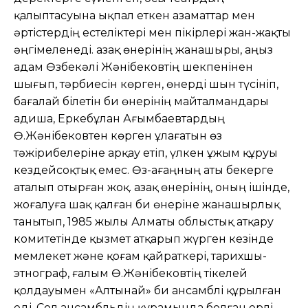
қалыптасуына ықпал еткен азаматтар мен
әртістердің естеліктері мен пікірлері жан-жақты
әңгімеленеді. Қазақ өнерінің жанашыры, аңыз
адам Өзбекәлі Жәнібековтің шекпенінен
шығып, тәрбиесін көрген, өнерді шын түсініп,
бағалай білетін би өнерінің майталмандары
Қадиша, Еркебұлан Ағымбаевтардың
Ө.Жәнібековтен көрген ұлағатын өз
тәжірибелеріне арқау етіп, үлкен ұжым құруы
кездейсоқтық емес. Өз-ағаңның аты бекерге
аталып отырған жоқ. Қазақ өнерінің, оның ішінде,
жоғалуға шақ қалған би өнеріне жанашырлық
танытып, 1985 жылы Алматы облыстық атқару
комитетінде қызмет атқарып жүрген кезінде
мемлекет және қоғам қайраткері, тарихшы-
этнограф, ғалым Ө.Жәнібековтің тікелей
қолдауымен «Алтынай» би ансамблі құрылған
еді. Сол ансамбльдің құрамында болған ерлі-