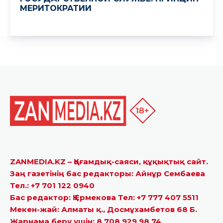
ZANMEDIA.KZ – Қоғамдық-саяси, құқықтық сайт.
Заң газетінің бас редакторы: Айнұр Сембаева
Тел.: +7 701 122 0940
Бас редактор: Қ.Ермекова Тел: +7 777 407 5511
Мекен-жай: Алматы қ., Досмұхамбетов 68 Б.
Жарнама беру үшін: 8 708 929 98 74