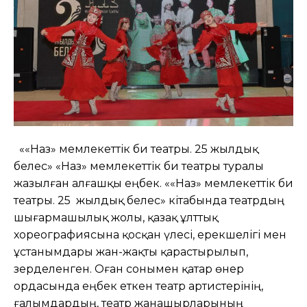
««Наз» мемлекеттік би театры. 25 жылдық
белес» «Наз» мемлекеттік би театры туралы
жазылған алғашқы еңбек. ««Наз» мемлекеттік би
театры. 25 жылдық белес» кітабында театрдың
шығармашылық жолы, қазақ ұлттық
хореографиясына қосқан үлесі, ерекшелігі мен
ұстанымдары жан-жақты қарастырылып,
зерделенген. Оған сонымен қатар өнер
ордасында еңбек еткен театр артистерінің,
ғалымдардың, театр жанашырларының