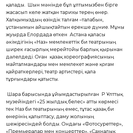
қалады. Шын мәнінде бұл ұлтымызбен бірге
жасасып келе жатқан тарихы терең өнер.
Халқымыздың өзіндік талғам –талабын,
ұстанымын айшықтайтын ерекше дүние. Мұны
жуырда Елордада өткен Астана қаласы
әкімдігінің «Наз» мемлекеттік би театрының
ширек ғасырлық мерейтойы барлық қырынан
дәлелдеді. Оған қазақ хореографиясының
майталмандары мен мемлекет және қоғам
қайраткерлері, театр артистері, қала
тұрғындары қатысты.
Шара барысында ұйымдастырылған ҚР Ұлттық
музейіндегі «25 жылдық белес» атты көрмесі
тек Наз би театырының емес, тұтас қазақ би
өнерінің қалыптасу, даму жолының
шежіресіндей болды. Ондағы «Фотосуреттер»,
«Премьералар мен концерттер», «Сахналық