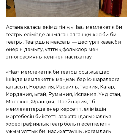
Астана қаласы әкімдігінің «Наз» мемлекетік би
театры елімізде ашылған алғашқы кәсіби би
театры. Театрдың мақсаты — дәстүрлі қазақ би
өнерін дамыту, ұлттық фольклор мен
этнографияны кеңінен насихаттау.
«Наз» мемлекеттік би театры осы жылдар
ішінде мемлекеттік маңызы бар іс-шараларға
қатысып, Норвегия, Израиль, Түркия, Катар,
Иордания, Қытай, Румыния, Испания, Үндістан,
Морокко, Франция, Швейцария, т.б.
мемлекеттерде өнер көрсетіп, еліміздің
мәртебесін биіктетті. Қазақстандағы жалғыз
хореографиялық театр болып есептелетін
ұжым ұлттық би насихаттаушы, қоғамдағы