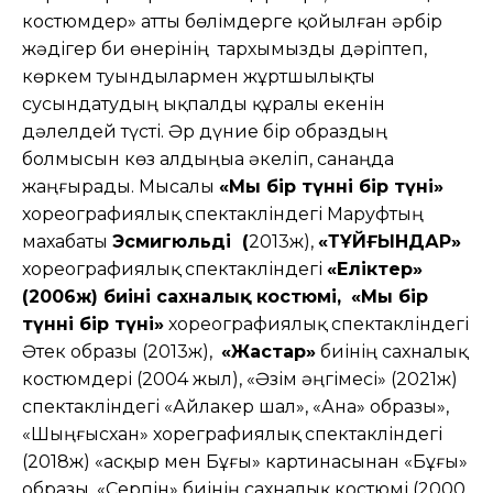
костюмдер» атты бөлімдерге қойылған әрбір
жәдігер би өнерінің тархымызды дәріптеп,
көркем туындылармен жұртшылықты
сусындатудың ықпалды құралы екенін
дәлелдей түсті. Әр дүние бір образдың
болмысын көз алдыңыа әкеліп, санаңда
жаңғырады. Мысалы
«Мың бір түннің бір түні»
хореографиялық спектакліндегі Маруфтың
махабаты
Эсмигюльдің (
2013ж),
«ТҰЙҒЫНДАР»
хореографиялық спектакліндегі
«Еліктер»
(2006ж) биінің сахналық костюмі,
«Мың бір
түннің бір түні»
хореографиялық спектакліндегі
Әтек образы (2013ж),
«Жастар»
биінің сахналық
костюмдері (2004 жыл), «Әзім әңгімесі» (2021ж)
спектакліндегі «Айлакер шал», «Ана» образы»,
«Шыңғысхан» хореграфиялық спектакліндегі
(2018ж) «Қасқыр мен Бұғы» картинасынан «Бұғы»
образы, «Серпін» биінің сахналық костюмі (2000