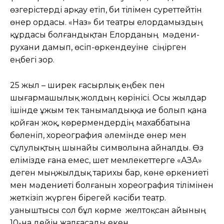
өзгерістерді арқау етіп, би тілімен суреттейтін
өнер ордасы. «Наз» би театры елордамыздың
құрдасы болғандықтан Елорданың мәдени-
рухани дамып, өсіп-өркендеуіне сіңірген
еңбегі зор.
25 жыл – ширек ғасырлық еңбек пен
шығармашылық жолдың көрінісі. Осы жылдар
ішінде ұжым тек танымалдыққа ие болып қана
қойған жоқ, көрермендердің махаббатына
бөленіп, хореография әлемінде өнер мен
сұлулықтың шынайы символына айналды. Өз
елімізде ғана емес, шет мемлекеттерге «ҚАЗАҚ»
деген мыңжылдық тарихы бар, көне өркениеті
мен мәдениеті болғанын хореография тілімінен
жеткізіп жүрген бірегей кәсіби театр.
Қуаныштысы сол бұл көрме желтоқсан айының
10-на дейін жалғасады екен.