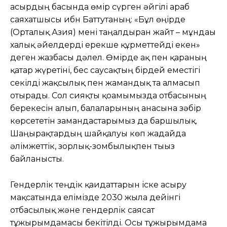
ғасырдың басында өмір сүрген әйгілі араб
саяхатшысы ибн Баттутаның: «Бұл өңірде
(Орталық Азия) мені таңғалдырған жайт – мұндағы
халық әйелдерді ерекше құрметтейді екен»
деген жазбасы дәлел. Өмірде ақ пен қараның
қатар жүретіні, бес саусақтың бірдей еместігі
секілді жақсылық пен жамандық та алмасып
отырады. Сол сияқты қоғамымызда отбасының
берекесін алып, балаларының анасына зәбір
көрсететін замандастарымыз да баршылық.
Шаңырақтардың шайқалуы көп жағдайда
әлімжеттік, зорлық-зомбылықпен тығыз
байланысты.
Гендерлік теңдік қағидаттарын іске асыру
мақсатында елімізде 2030 жылға дейінгі
отбасылық және гендерлік саясат
тұжырымдамасы бекітілді. Осы тұжырымдама