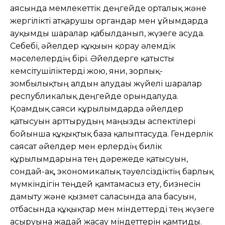
аясында мемлекеттік деңгейде орталық және
жергілікті атқарушы органдар мен ұйымдарда
ауқымды шаралар қабылданып, жүзеге асуда.
Себебі, әйелдер құқығын қорғау әлемдік
мәселелердің бірі. Әйелдерге қатысты
кемсітушіліктерді жою, яғни, зорлық-
зомбылықтың алдын алудағы жүйелі шаралар
республикалық деңгейде орындалуда.
Қоғамдық саяси құрылымдарда әйелдер
қатысуын арттырудың маңызды аспектілері
бойынша құқықтық база қалыптасуда. Гендерлік
саясат әйелдер мен ерлердің билік
құрылымдарына тең дәрежеде қатысуын,
сондай-ақ, экономикалық тәуелсіздіктің барлық
мүмкіндігін теңдей қамтамасыз ету, бизнесін
дамыту және қызмет саласында алға басуын,
отбасында құқықтар мен міндеттерді тең жүзеге
асыруына жағдай жасау міндеттерін қамтиды.