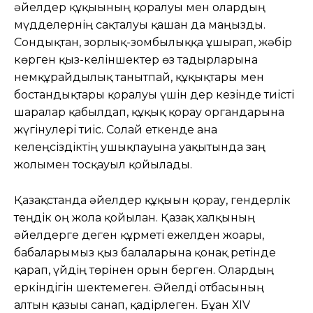
әйелдер құқығының қорғалуы мен олардың
мүдделернің сақталуы қашан да маңызды.
Сондықтан, зорлық-зомбылыққа ұшырап, жәбір
көрген қыз-келіншектер өз тағдырларына
немқұрайдылық танытпай, құқықтары мен
бостандықтары қорғалуы үшін дер кезінде тиісті
шаралар қабылдап, құқық қорғау органдарына
жүгінулері тиіс. Солай еткенде ғана
келеңсіздіктің ушықпауына уақытында заң
жолымен тосқауыл қойылады.
Қазақстанда әйелдер құқығын қорғау, гендерлік
теңдік оң жолға қойылған. Қазақ халқының
әйелдерге деген құрметі ежелден жоғары,
бабаларымыз қыз балаларына қонақ ретінде
қарап, үйдің төрінен орын берген. Олардың
еркіндігін шектемеген. Әйелді отбасының
алтын қазығы санап, қадірлеген. Бұған ХIV