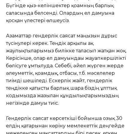
Бүгінде қыз-келіншектер қоғамның барлық
саласында белсенді. Олардың ел дамуына
қосқан үлестері өлшеусіз.
Азаматтар гендерлік саясат маңызын дұрыс
түсінулері керек. Теңдік арқылы ақ
жаулықтыларымыз билікке таласып жатқан жоқ.
Керісінше, олар ел дамуындағы жауапкершілікті
бөлісуге ұмтылуда. Себебі, әйел жүрген жерде
әлеуметтік, қоғамдық, отбасы, т.б. мәселелер
тиімді шешіледі. Ескерлік жайт, гендерлік
теңдікке қатысты барлық шара біздің ұлттық
кодымызда жазылған құндылықтарымыздың
негізінде дамуы тиіс.
Гендерлік саясат көрсеткіші бойынша озық 30
елдің қатарынан көріну мемлекеттік деңгейде
межеленген мақсаттардың бірі десек, өткен