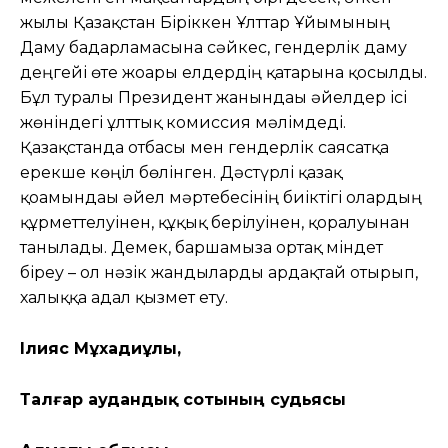
жылы Қазақстан Біріккен Ұлттар Ұйымының
Даму бағдарламасына сәйкес, гендерлік даму
деңгейі өте жоғары елдердің қатарына қосылды.
Бұл туралы Президент жанындағы әйелдер ісі
жөніндегі ұлттық комиссия мәлімдеді.
Қазақстанда отбасы мен гендерлік саясатқа
ерекше көңіл бөлінген. Дәстүрлі қазақ
қоғамындағы әйел мәртебесінің биіктігі олардың
құрметтелуінен, құқық берілуінен, қорғалуынан
танылады. Демек, баршамызға ортақ міндет
біреу – ол нәзік жандыларды ардақтай отырып,
халыққа адал қызмет ету.
Ілияс Мұхадиұлы,
Талғар аудандық сотының судьясы