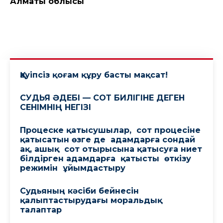
Алматы облысы
Қауіпсіз қоғам құру басты мақсат!
СУДЬЯ ӘДЕБІ — СОТ БИЛІГІНЕ ДЕГЕН
СЕНІМНІҢ НЕГІЗІ
Процеске қатысушылар, сот процесіне
қатысатын өзге де адамдарға сондай
ақ, ашық сот отырысына қатысуға ниет
білдірген адамдарға қатысты өткізу
режимін ұйымдастыру
Судьяның кәсіби бейнесін
қалыптастырудағы моральдық
талаптар