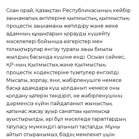
Соған орай, Қазақстан Республикасының кейбір
заңнамалық актілеріне қылмыстық, қылмыстық-
процестік заңнаманы жетілдіру және жеке
адамның құқықтарын қорғауды күшейту
мәселелері бойынша өзгерістер мен
толықтырулар енгізу туралы заңы биылғы
жылдың басында күшіне енді. Осыған сәйкес,
ҚР-ның Қылмыстық және Қылмыстық-
процестік кодекстеріне түзетулер енгізілді.
Мысалы, зорлау, яғни, жәбірленушіге немесе
басқа адамдарға күш қолданып немесе оны
қолдану қатерін төндіріп, не жәбірленушінің
дәрменсіз күйін пайдаланып жыныстық
қатынас жасау ауыр санаттағы қылмысқа
ауыстырылды, әрі бұл мәселеде тараптардың
татуласу мүмкіндігі алынып тасталды. Мұны
айтып отырғанымыз, біздің мемлекет үшін