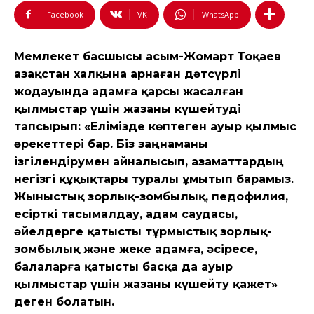
Facebook
VK
WhatsApp
Мемлекет басшысы Қасым-Жомарт Тоқаев
Қазақстан халқына арнаған дәтсүрлі
жодауында адамға қарсы жасалған
қылмыстар үшін жазаны күшейтуді
тапсырып: «Елімізде көптеген ауыр қылмыс
әрекеттері бар. Біз заңнаманы
ізгілендірумен айналысып, азаматтардың
негізгі құқықтары туралы ұмытып барамыз.
Жыныстық зорлық-зомбылық, педофилия,
есірткі тасымалдау, адам саудасы,
әйелдерге қатысты тұрмыстық зорлық-
зомбылық және жеке адамға, әсіресе,
балаларға қатысты басқа да ауыр
қылмыстар үшін жазаны күшейту қажет»
деген болатын.