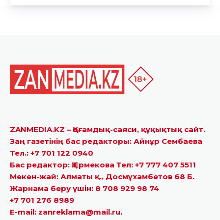
ZANMEDIA.KZ – Қоғамдық-саяси, құқықтық сайт.
Заң газетінің бас редакторы: Айнұр Сембаева
Тел.: +7 701 122 0940
Бас редактор: Қ.Ермекова Тел: +7 777 407 5511
Мекен-жай: Алматы қ., Досмұхамбетов 68 Б.
Жарнама беру үшін: 8 708 929 98 74
+7 701 276 8989
E-mail: zanreklama@mail.ru.