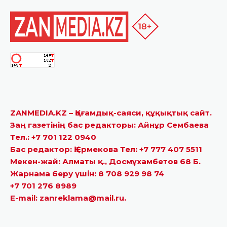
ZANMEDIA.KZ – Қоғамдық-саяси, құқықтық сайт.
Заң газетінің бас редакторы: Айнұр Сембаева
Тел.: +7 701 122 0940
Бас редактор: Қ.Ермекова Тел: +7 777 407 5511
Мекен-жай: Алматы қ., Досмұхамбетов 68 Б.
Жарнама беру үшін: 8 708 929 98 74
+7 701 276 8989
E-mail: zanreklama@mail.ru.