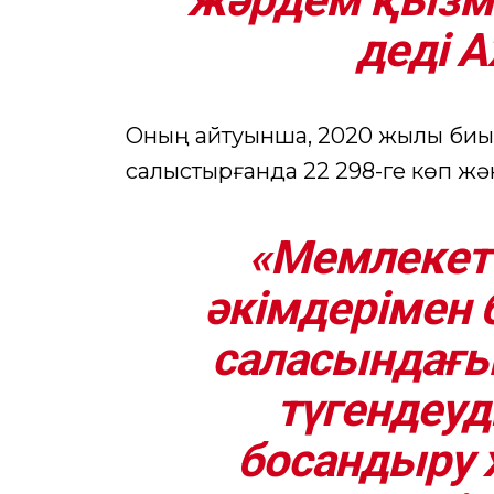
деді А
Оның айтуынша, 2020 жылы биы
салыстырғанда 22 298-ге көп жән
«Мемлекет
әкімдерімен 
саласындағы
түгендеуд
босандыру 