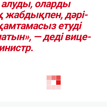
 алуды, оларды
 жабдықпен, дәрі-
қамтамасыз етуді
атын», — деді вице-
инистр.