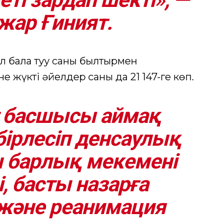
жар Ғиният.
л бала туу саны былтырмен
е жүкті әйелдер саны да 21 147-ге көп.
 басшысы аймақ
бірлесіп денсаулық
 барлық мекемені
і, басты назарға
және реанимация