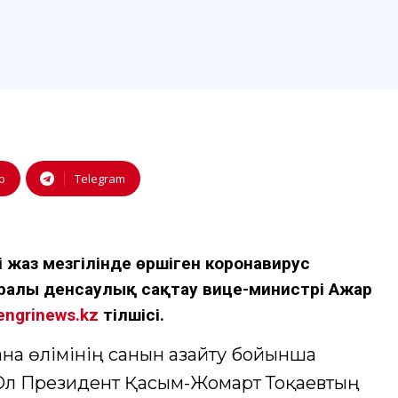
p
Telegram
юі жаз мезгілінде өршіген коронавирус
ралы денсаулық сақтау вице-министрі Ажар
engrinews.kz
тілшісі.
на өлімінің санын азайту бойынша
 Ол Президент Қасым-Жомарт Тоқаевтың