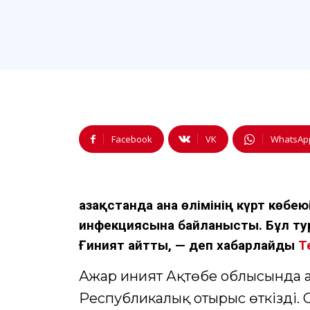
Facebook
VK
WhatsAp
Қазақстанда ана өлімінің күрт көбе
инфекциясына байланысты. Бұл ту
Ғиният айтты, — деп хабарлайды
T
Ажар Ғиният Ақтөбе облысында а
Республикалық отырыс өткізді.