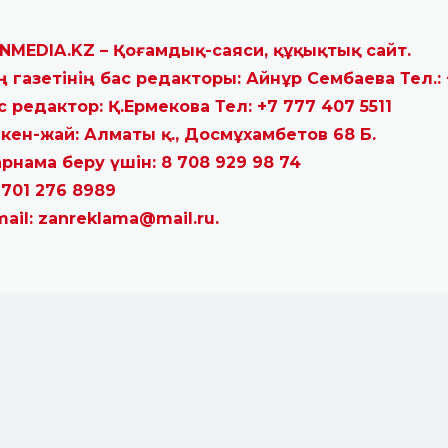
NMEDIA.KZ – Қоғамдық-саяси, құқықтық сайт.
ң газетінің бас редакторы: Айнұр Сембаева Тел.: 
с редактор: Қ.Ермекова Тел: +7 777 407 5511
кен-жай: Алматы қ., Досмұхамбетов 68 Б.
рнама беру үшін: 8 708 929 98 74
 701 276 8989
mail: zanreklama@mail.ru.