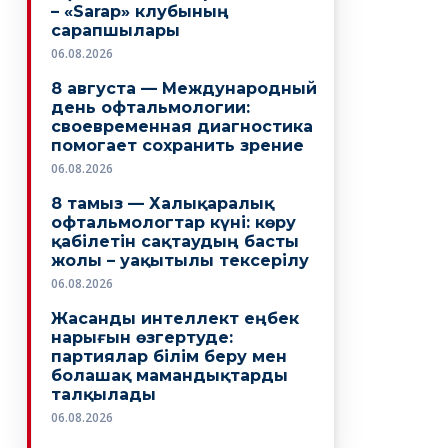
– «Sarap» клубының
сарапшылары
06.08.2026
8 августа — Международный
день офтальмологии:
своевременная диагностика
помогает сохранить зрение
06.08.2026
8 тамыз — Халықаралық
офтальмологтар күні: көру
қабілетін сақтаудың басты
жолы – уақытылы тексерілу
06.08.2026
Жасанды интеллект еңбек
нарығын өзгертуде:
партиялар білім беру мен
болашақ мамандықтарды
талқылады
06.08.2026