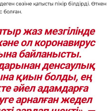
 деген сөзіне қатысты пікір білдірді. Өткен
с болған.
лтыр жаз мезгілінде
және ол коронавирус
ына байланысты.
дарынан денсаулық
ына қиын болды, ең
кте әйел адамдарға
уге арналған жедел
і зардап шекті», —