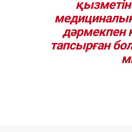
қызметін
медициналық
дәрмекпен 
тапсырған бол
м