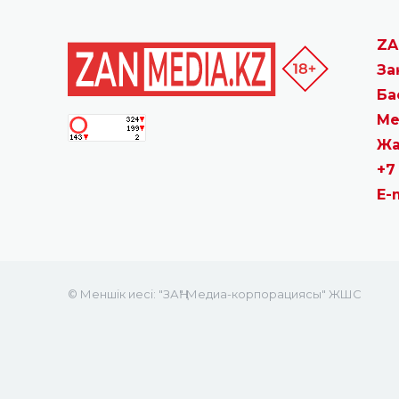
ZA
За
Ба
Ме
Жа
+7
E-
© Меншік иесі: "ЗАҢ" Медиа-корпорациясы" ЖШС