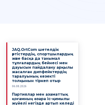
JAQ.OrtCom шетелдік
әртістердің, спортшылардың
және басқа да танымал
тұлғалардың бейнесі мен
дауысын пайдалану арқылы
жасалған дипфейктердің
таралуының кезекті
толқынын тіркеп отыр
06.08.2026
Партиялар мен азаматтық
қоғамның өзара іс-қимылы
жүйелі негізде артып келеді