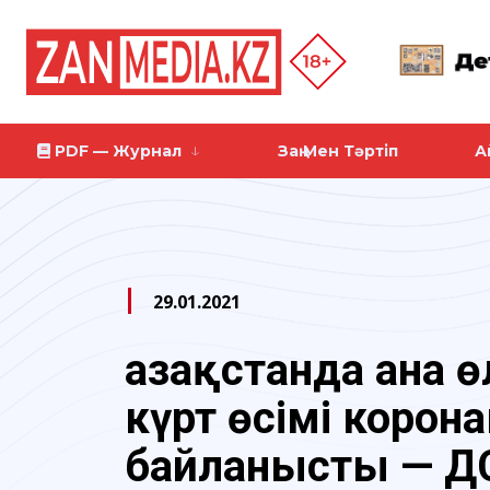
PDF — Журнал
Заң Мен Тәртіп
А
29.01.2021
Қазақстанда ана ө
күрт өсімі корон
байланысты — 