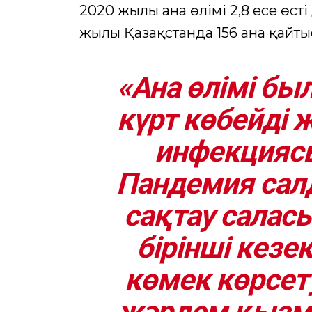
2020 жылы ана өлімі 2,8 есе өсті
жылы Қазақстанда 156 ана қайты
«Ана өлімі бы
күрт көбейді 
инфекцияс
Пандемия сал
сақтау салас
бірінші кезе
көмек көрсет
жәрдем қызмет