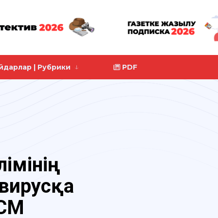
йдарлар | Рубрики
PDF
лімінің
авирусқа
ДСМ