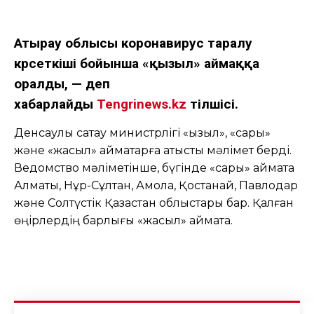
Атырау облысы коронавирус таралу
көрсеткіші бойынша «қызыл» аймаққа
оралды, — деп
хабарлайды
Tengrinews.kz
тілшісі.
Денсаулық сақтау министрлігі «қызыл», «сары»
және «жасыл» аймақтарға қатысты мәлімет берді.
Ведомство мәліметінше, бүгінде «сары» аймақта
Алматы, Нұр-Сұлтан, Ақмола, Қостанай, Павлодар
және Солтүстік Қазақстан облыстары бар. Қалған
өңірлердің барлығы «жасыл» аймақта.