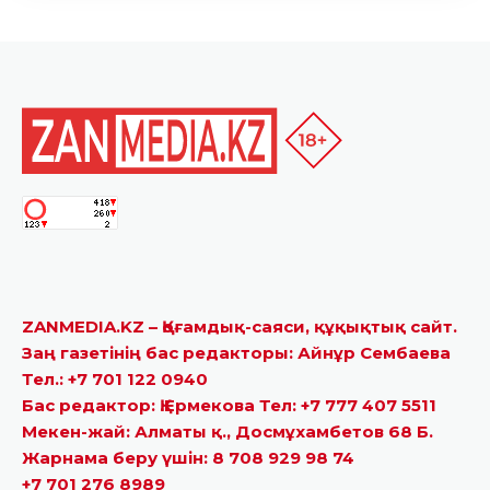
ZANMEDIA.KZ – Қоғамдық-саяси, құқықтық сайт.
Заң газетінің бас редакторы: Айнұр Сембаева
Тел.: +7 701 122 0940
Бас редактор: Қ.Ермекова Тел: +7 777 407 5511
Мекен-жай: Алматы қ., Досмұхамбетов 68 Б.
Жарнама беру үшін: 8 708 929 98 74
+7 701 276 8989