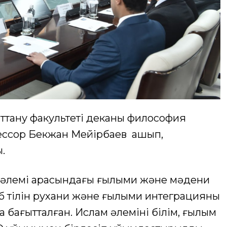
ану факультетің деканы философия
ессор Бекжан Мейірбаев ашып,
.
 әлемі арасындағы ғылыми және мәдени
аб тілін рухани және ғылыми интеграцияның
 бағытталған. Ислам әлемінің білім, ғылым