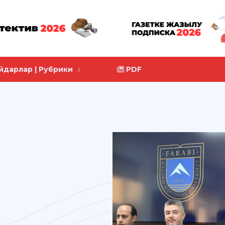
йдарлар | Рубрики
PDF