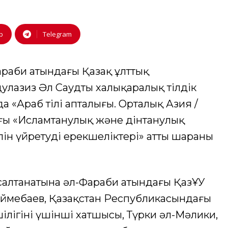
p
Telegram
Фараби атындағы Қазақ ұлттық
улазиз Әл Саудтың халықаралық тілдік
«Араб тілі апталығы. Орталық Азия /
ғы «Исламтанулық және дінтанулық
лін үйретудің ерекшеліктері» атты шараның
салтанатына әл-Фараби атындағы ҚазҰУ
үймебаев, Қазақстан Республикасындағы
ілігінің үшінші хатшысы, Түрки әл-Мәлики,