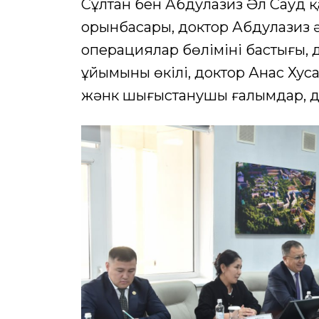
Сұлтан бен Абдулазиз Әл Сауд 
орынбасары, доктор Абдулазиз ә
операциялар бөлімінің бастығы
ұйымының өкілі, доктор Анас Ху
жәнк шығыстанушы ғалымдар, до