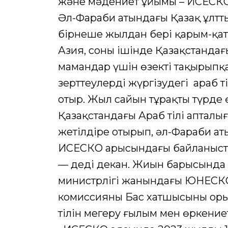
және мәдениет ұйымы – ИСЕСКО
Әл-Фараби атындағы Қазақ ұлт
бірнеше жылдан бері қарым-қаты
Азия, соның ішінде Қазақстандағ
мамандар үшін өзекті тақырыпқ
зерттеулерді жүргізудегі араб т
отыр. Жыл сайын тұрақты түрде ө
Қазақстандағы Араб тілі апталығ
жетілдіре отырып, әл-Фараби ат
ИСЕСКО арысындағы байланысты 
— деді декан. Жиын барысында 
министрлігі жанындағы ЮНЕСКО
комиссияның Бас хатшысының ор
тілін меңгеру ғылым мен өркение