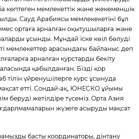
оба көптеген мемлекеттік және жекеменшік
ылды. Сауд Арабиясы мемлекекетінің бұл
емес ортаға арналған оқытушыларға және
ларды ұсынды. Мұндай іске көңіл бөлудің
етті мемлекеттер арасындағы байланыс деп
тұлғаларға арналған курстарды бекіту
ласында қабылданған. Біздің қор
б тілін үйренушілерге курс ұсынуда
 мақсат етті. Сондай-ақ, ЮНЕСКО ұйымы
ім беруді жетілдіре түсеміз. Орта Азия
бағдарлмамаларын жүзеге асыруды мақсат
амыздың басты координаторы, дінтану