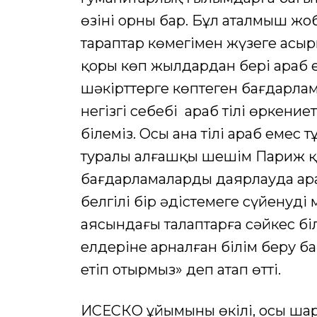
өзінің орны бар. Бұл аталмыш ж
тараптар көмегімен жүзеге асыр
қоры көп жылдардан бері араб 
шәкірттерге көптеген бағдарлама
негізгі себебі араб тілі өркени
білеміз. Осы ана тілі араб емес 
туралы алғашқы шешім Париж қа
бағдарламаларды даярлауда ара
белгілі бір әдістемеге сүйенуді
аясындағы талаптарға сәйкес біл
елдеріне арналған білім беру 
етіп отырмыз» деп атап өтті.
ИСЕСКО ұйымының өкілі, осы шар