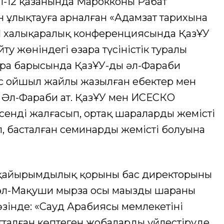
-12 қазанында Марокконың Рабат
н ұлықтауға арналған «Адамзат тарихына
ы I халықаралық конференциясында ҚазҰУ
у жөніндегі өзара түсіністік туралы
ра барысында ҚазҰУ-дың әл-Фараби
 ойшыл жайлы жазылған еңбектер мен
. Әл-Фараби ат. ҚазҰУ мен ИСЕСКО
енді жалғасып, ортақ шаралардың жемісті
п, басталған семинардың жемісті болуына
қайырымдылық қорының бас директорының
л-Мақуши мырза осы маңызды шараның
зінде: «Сауд Арабиясы мемлекетінің
талған көптеген жобаларды үйлестіруде