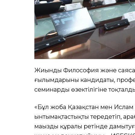
Жиынды Философия және саясатт
ғылымдарының кандидаты, проф
семинардың өзектілігіне тоқталды
«Бұл жоба Қазақстан мен Ислам
ынтымақтастықты тереңдетіп, ар
маңызды құралы ретінде дамытуға