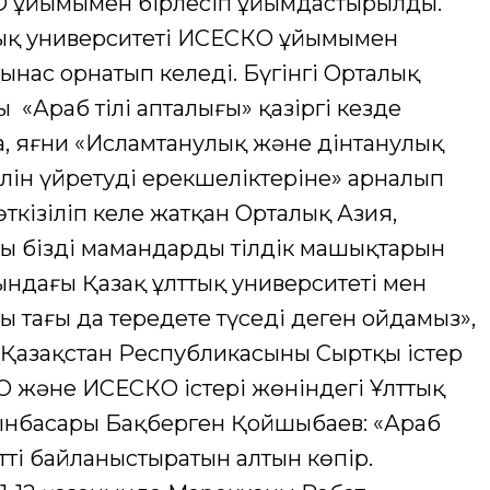
 ұйымымен бірлесіп ұйымдастырылды.
тық университеті ИСЕСКО ұйымымен
нас орнатып келеді. Бүгінгі Орталық
ы «Араб тілі апталығы» қазіргі кезде
а, яғни «Исламтанулық және дінтанулық
ілін үйретудің ерекшеліктеріне» арналып
ткізіліп келе жатқан Орталық Азия,
ы біздің мамандардың тілдік машықтарын
ындағы Қазақ ұлттық университеті мен
тағы да тереңдете түседі деген ойдамыз»,
Қазақстан Республикасының Сыртқы істер
 және ИСЕСКО істері жөніндегі Ұлттық
ынбасары Бақберген Қойшыбаев: «Араб
тті байланыстыратын алтын көпір.