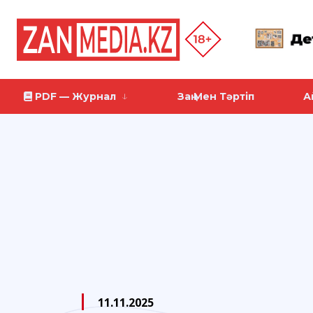
PDF — Журнал
Заң Мен Тәртіп
А
11.11.2025