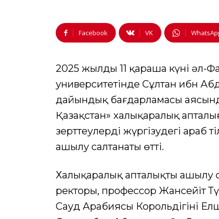
Facebook
VK
WhatsAp
2025 жылдың 11 қараша күні әл-
университетінде Сұлтан ибн Абд
дайындық бағдарламасы аясында 
Қазақстан» халықаралық апталы
зерттеулерді жүргізудегі араб ті
ашылу салтанаты өтті.
Халықаралық апталықтың ашылу 
ректоры, профессор Жансейіт Т
Сауд Арабиясы Корольдігінің Елш