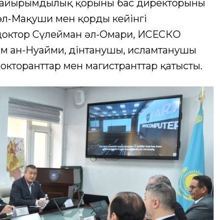
қайырымдылық қорының бас директорының
л-Мақуши мен қордың кейінгі
, доктор Сүлейман әл-Омари, ИСЕСКО
сам ан-Нуайми, дінтанушы, исламтанушы
кторанттар мен магистранттар қатысты.