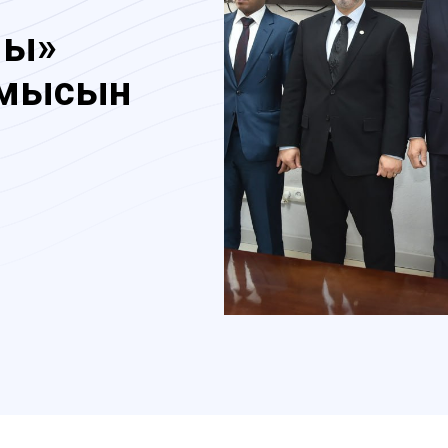
ғы»
ұмысын