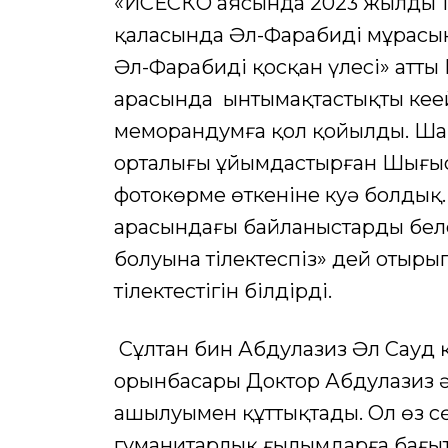
«ИСЕСКО аясында 2023 жылдың 11
қаласында Әл-Фарабидің мұрасы
Әл-Фарабидің қосқан үлесі» атт
арасында ынтымақтастықты кеңейт
меморандумға қол қойылды. Ша
орталығы ұйымдастырған Шығыс
фотокөрме өткеніне куә болдық
арасындағы байланыстардың белс
болуына тілектеспіз» дей отыры
тілектестігін білдірді.
Сұлтан бин Абдулазиз Әл Сауд 
орынбасары Доктор Абдулазиз ә
ашылуымен құттықтады. Ол өз сө
гуманитарлық ғылымдарға бағыт