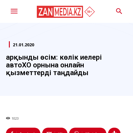
21.01.2020
Қарқынды өсім: көлік иелері
автоХҚО орнына онлайн
қызметтерді таңдайды
1023