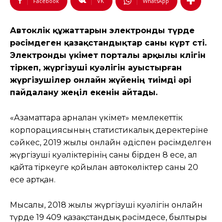
Facebook
VK
WhatsApp
Автокөлік құжаттарын электронды түрде
рәсімдеген қазақстандықтар саны күрт өсті.
Электронды үкімет порталы арқылы көлігін
тіркеп, жүргізуші куәлігін ауыстырған
жүргізушілер онлайн жүйенің тиімді әрі
пайдалану жеңіл екенін айтады.
«Азаматтарға арналған үкімет» мемлекеттік
корпорациясының статистикалық деректеріне
сәйкес, 2019 жылы онлайн әдіспен рәсімделген
жүргізуші куәліктерінің саны бірден 8 есе, ал
қайта тіркеуге қойылған автокөліктер саны 20
есе артқан.
Мысалы, 2018 жылы жүргізуші куәлігін онлайн
түрде 19 409 қазақстандық рәсімдесе, былтырғы