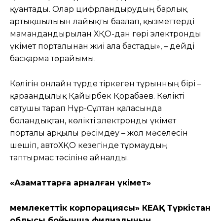
қуантады. Олар цифрландырудың барлық
артықшылығын лайықты бағалап, қызметтерді
мамандандырылған ХҚО-дан гөрі электронды
үкімет порталынан жиі ала бастады», – дейді
басқарма төрайымы.
Көлігін онлайн түрде тіркеген тұрғынның бірі –
қарағандылық Қайырбек Қорабаев. Көлікті
сатушы тарап Нұр-Сұлтан қаласында
болғандықтан, көлікті электронды үкімет
порталы арқылы рәсімдеу – жол мәселесін
шешіп, автоХҚО кезегінде тұрмаудың
таптырмас тәсіліне айналды.
«Азаматтарға арналған үкімет»
мемлекеттік корпорациясы» КЕАҚ Түркістан
облысы бойынша филиалының