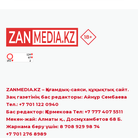
ZANMEDIA.KZ – Қоғамдық-саяси, құқықтық сайт.
Заң газетінің бас редакторы: Айнұр Сембаева
Тел.: +7 701 122 0940
Бас редактор: Қ.Ермекова Тел: +7 777 407 5511
Мекен-жай: Алматы қ., Досмұхамбетов 68 Б.
Жарнама беру үшін: 8 708 929 98 74
+7 701 276 8989