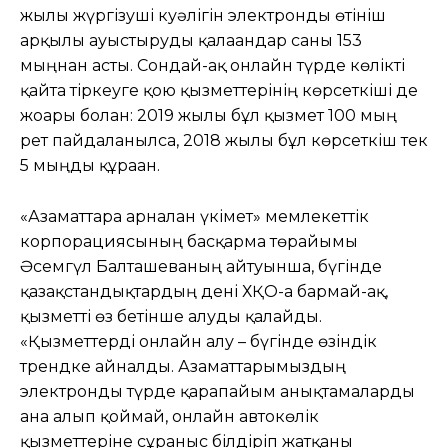
жылы жүргізуші куәлігін электронды өтініш
арқылы ауыстыруды қалағандар саны 153
мыңнан асты. Сондай-ақ онлайн түрде көлікті
қайта тіркеуге қою қызметтерінің көрсеткіші де
жоғары болған: 2019 жылы бұл қызмет 100 мың
рет пайдаланылса, 2018 жылы бұл көрсеткіш тек
5 мыңды құраған.
«Азаматтарға арналған үкімет» мемлекеттік
корпорациясының басқарма төрайымы
Әсемгүл Балташеваның айтуынша, бүгінде
қазақстандықтардың дені ХҚО-ға бармай-ақ,
қызметті өз бетінше алуды қалайды.
«Қызметтерді онлайн алу – бүгінде өзіндік
трендке айналды. Азаматтарымыздың
электронды түрде қарапайым анықтамаларды
ғана алып қоймай, онлайн автокөлік
қызметтеріне сұраныс білдіріп жатқаны