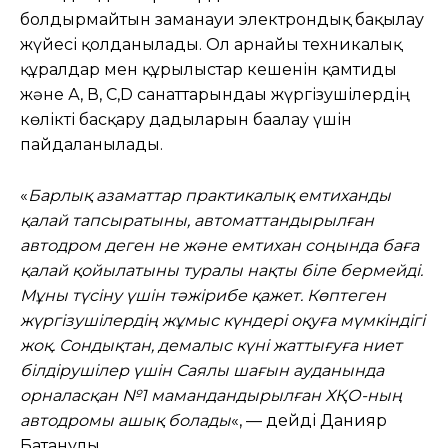
болдырмайтын заманауи электрондық бақылау
жүйесі қолданылады. Ол арнайы техникалық
құралдар мен құрылыстар кешенін қамтиды
және А, В, С,D санаттарындағы жүргізушілердің
көлікті басқару дағдыларын бағалау үшін
пайдаланылады.
«
Барлық азаматтар практикалық емтиханды
қалай тапсыратыны, автоматтандырылған
автодром деген не және емтихан соңында баға
қалай қойылатыны туралы нақты біле бермейді.
Мұны түсіну үшін тәжірибе қажет. Көптеген
жүргізушілердің жұмыс күндері оқуға мүмкіндігі
жоқ. Сондықтан, демалыс күні жаттығуға ниет
білдірушілер үшін Саялы шағын ауданында
орналасқан №1 мамандандырылған ХҚО-ның
автодромы ашық болады
«, — дейді Данияр
Батанұлы.