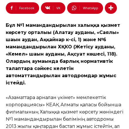
Facebook
VK
WhatsApp
Бұл №1 мамандандырылған халыққа қызмет
көрсету орталығы (Алатау ауданы, «Саялы»
шағын аудан, Аққайнар к-сі, 1) және №6
мамандандырылған ХҚКО (Жетісу ауданы,
«Кемел» шағын ауданы, Ақсуат көшесі, 118).
Олардың аумағында барлық нормативтік
талаптарға сәйкес келетін
автоматтандырылған автодромдар жұмыс
істейді.
«Азаматтарға арналған үкімет» мемлекеттік
корпорациясы» КЕАҚ Алматы қаласы бойынша
филиалының Халыққа қызмет көрсету жөніндегі
№1 мамандандырылған бөлімінің автодромы
2013 жылғы қаңтардан бастап жұмыс істейтін, ал