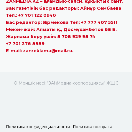
ZANMEDIA.KZ – Қоғамдық-саяси, құқықтық сайт.
Заң газетінің бас редакторы: Айнұр Сембаева
Тел.: +7 701 122 0940
Бас редактор: Қ.Ермекова Тел: +7 777 407 5511
Мекен-жай: Алматы қ., Досмұхамбетов 68 Б.
Жарнама беру үшін: 8 708 929 98 74
+7 701 276 8989
E-mail: zanreklama@mail.ru.
© Меншік иесі: "ЗАҢ" Медиа-корпорациясы" ЖШС
Политика конфиденциальности
Политика возврата