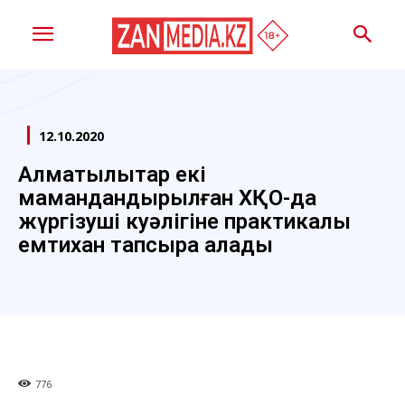
12.10.2020
Алматылықтар екі
мамандандырылған ХҚО-да
жүргізуші куәлігіне практикалық
емтихан тапсыра алады
776