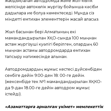
жабдықталған автодромда және жол-көлік
желісінде автокөлік жүргізу бойынша кәсіби
дағдыларға ие болуға көмектеседі. Мұнда сіз
міндетті емтихан элементтерін жасай аласыз.
Жыл басынан бері Алматының екі
мамандандырылған ХҚО-сында 100 мыңнан
астам жүргізуші куәлігі берілген, олардың 60
мыңнан астамы автодромдарда емтихан
тапсыру нәтижесінде алынған.
Автодромдардың жұмыс кестесі дүйсенбіден
сенбіге дейін 9:00-ден 18: 00-ге дейін.
(жексенбіде тек №1 мамандандырылған ХҚКО-
да 9-дан 18.00-ге дейін автодром жұмыс
істейді).
«Азаматтарға арналған үкімет» мемлекеттік