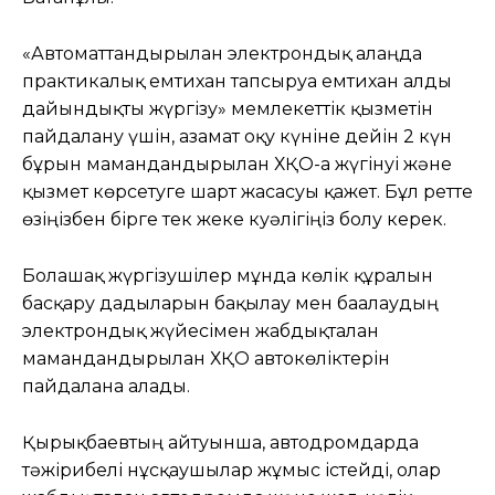
«Автоматтандырылған электрондық алаңда
практикалық емтихан тапсыруға емтихан алды
дайындықты жүргізу» мемлекеттік қызметін
пайдалану үшін, азамат оқу күніне дейін 2 күн
бұрын мамандандырылған ХҚО-ға жүгінуі және
қызмет көрсетуге шарт жасасуы қажет. Бұл ретте
өзіңізбен бірге тек жеке куәлігіңіз болу керек.
Болашақ жүргізушілер мұнда көлік құралын
басқару дағдыларын бақылау мен бағалаудың
электрондық жүйесімен жабдықталған
мамандандырылған ХҚО автокөліктерін
пайдалана алады.
Қырықбаевтың айтуынша, автодромдарда
тәжірибелі нұсқаушылар жұмыс істейді, олар