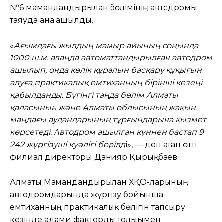
№6 мамандандырылған бөлімінің автодромы
таяуда ғана ашылды.
«
Ағымдағы жылдың мамыр айының соңында
1000 ш.м. алаңда автоматтандырылған автодром
ашылып, онда көлік құралын басқару құқығын
алуға практикалық емтиханның бірінші кезеңі
қабылданды. Бүгінгі таңда бөлім Алматы
қаласының және Алматы облысының жақын
маңдағы аудандарының тұрғындарына қызмет
көрсетеді. Автодром ашылған күннен бастап 9
242 жүргізуші куәлігі берілд
і», — деп атап өтті
филиал директоры Данияр Қырықбаев.
Алматы Мамандандырылған ХҚО-ларының
автодромдарында жүргізу бойынша
емтиханның практикалық бөлігін тапсыру
кезінде адами факторды толығымен