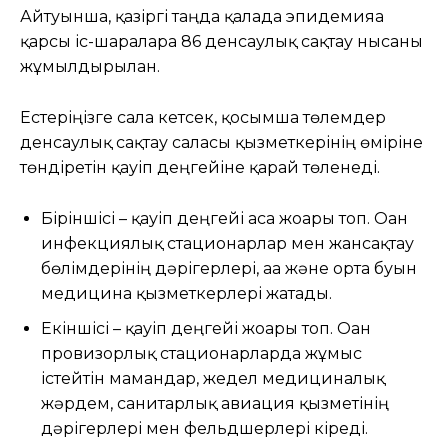
Айтуынша, қазіргі таңда қалада эпидемияға
қарсы іс-шараларға 86 денсаулық сақтау нысаны
жұмылдырылған.
Естеріңізге сала кетсек, қосымша төлемдер
денсаулық сақтау саласы қызметкерінің өміріне
төндіретін қауіп деңгейіне қарай төленеді.
Біріншісі – қауіп деңгейі аса жоғары топ. Оған
инфекциялық стационарлар мен жансақтау
бөлімдерінің дәрігерлері, аға және орта буын
медицина қызметкерлері жатады.
Екіншісі – қауіп деңгейі жоғары топ. Оған
провизорлық стационарларда жұмыс
істейтін мамандар, жедел медициналық
жәрдем, санитарлық авиация қызметінің
дәрігерлері мен фельдшерлері кіреді.