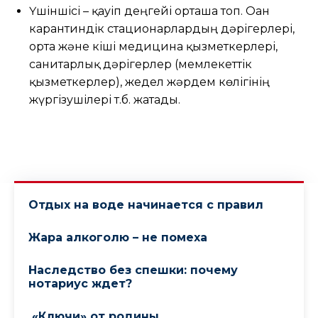
Үшіншісі – қауіп деңгейі орташа топ. Оған
карантиндік стационарлардың дәрігерлері,
орта және кіші медицина қызметкерлері,
санитарлық дәрігерлер (мемлекеттік
қызметкерлер), жедел жәрдем көлігінің
жүргізушілері т.б. жатады.
Отдых на воде начинается с правил
Жара алкоголю – не помеха
Наследство без спешки: почему
нотариус ждет?
«Ключи» от родины