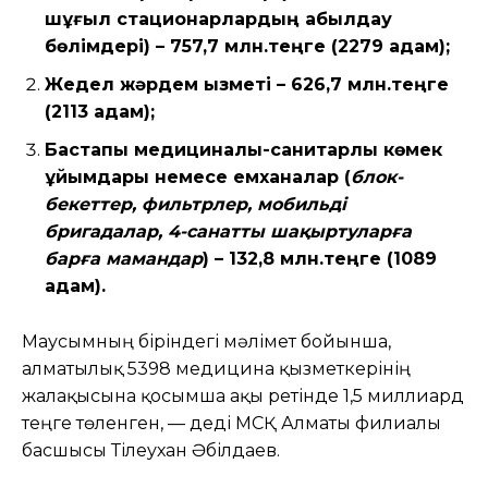
шұғыл стационарлардың қабылдау
бөлімдері) – 757,7 млн.теңге (2279 адам);
Жедел жәрдем қызметі – 626,7 млн.теңге
(2113 адам);
Бастапқы медициналық-санитарлық көмек
ұйымдары немесе емханалар (
блок-
бекеттер, фильтрлер, мобильді
бригадалар, 4-санатты шақыртуларға
барға мамандар
) – 132,8 млн.теңге (1089
адам).
Маусымның біріндегі мәлімет бойынша,
алматылық 5398 медицина қызметкерінің
жалақысына қосымша ақы ретінде 1,5 миллиард
теңге төленген, — деді МСҚ Алматы филиалы
басшысы Тілеухан Әбілдаев.