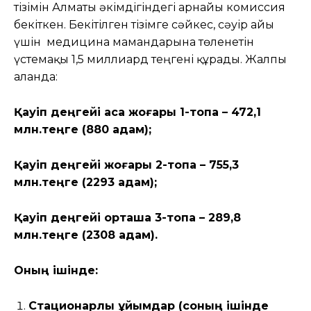
тізімін Алматы әкімдігіндегі арнайы комиссия
бекіткен. Бекітілген тізімге сәйкес, сәуір айы
үшін медицина мамандарына төленетін
үстемақы 1,5 миллиард теңгені құрады. Жалпы
алғанда:
Қауіп деңгейі аса жоғары
1
-топқа
– 472,1
млн.те
ң
ге (880
адам
);
Қауіп деңгейі жоғары
2
-топқа –
755,3
млн.те
ң
ге (2293
адам
);
Қауіп деңгейі орташа 3-топқа
– 289,8
млн.те
ң
ге (2308
адам)
.
Оның ішінде
:
Стационарлық ұйымдар (соның ішінде