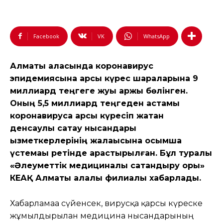
Facebook
VK
WhatsApp
Алматы қаласында коронавирус
эпидемиясына қарсы күрес шараларына 9
миллиард теңгеге жуық қаржы бөлінген.
Оның 5,5 миллиард теңгеден астамы
коронавирусқа қарсы күресіп жатқан
денсаулық сақтау нысандары
қызметкерлерінің жалақысына қосымша
үстемақы ретінде қарастырылған. Бұл туралы
«Әлеуметтік медициналық сақтандыру қоры»
КЕАҚ Алматы қалалық филиалы хабарлады.
Хабарламаға сүйенсек, вирусқа қарсы күреске
жұмылдырылған медицина нысандарының