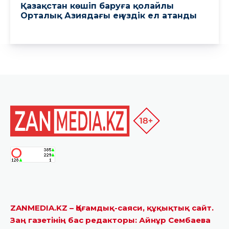
ZANMEDIA.KZ – Қоғамдық-саяси, құқықтық сайт.
Заң газетінің бас редакторы: Айнұр Сембаева