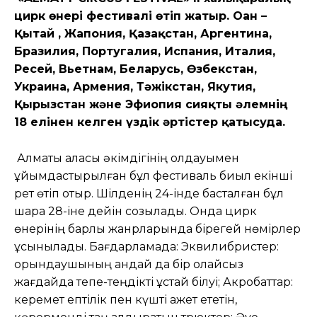
цирк өнері фестивалі өтіп жатыр. Оған –
Қытай , Жапония, Қазақстан, Аргентина,
Бразилия, Португалия, Испания, Италия,
Ресей, Вьетнам, Беларусь, Өзбекстан,
Украина, Армения, Тәжікстан, Якутия,
Қырғызстан және Эфиопия сияқты әлемнің
18 елінен келген үздік әртістер қатысуда.
Алматы қаласы әкімдігінің қолдауымен
ұйымдастырылған бұл фестиваль биыл екінші
рет өтіп отыр. Шілденің 24-інде басталған бұл
шара 28-іне дейін созылады. Онда цирк
өнерінің барлық жанрларында бірегей нөмірлер
ұсынылады. Бағдарламада: Эквилибристер:
орындаушының қандай да бір қолайсыз
жағдайда тепе-теңдікті ұстай білуі; Акробаттар:
керемет ептілік пен күшті қажет ететін,