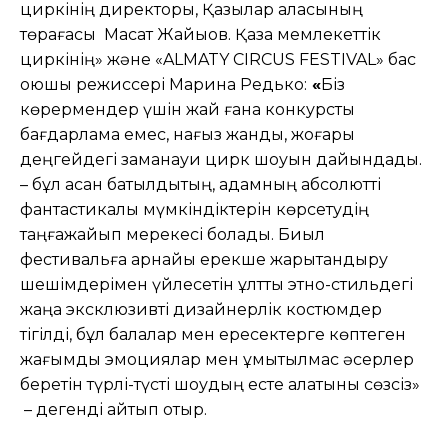
циркінің директоры, Қазылар алқасының
төрағасы Мақсат Жайықов. Қазақ мемлекеттік
циркінің» және «ALMATY CIRCUS FESTIVAL» бас
қоюшы режиссері Марина Редько:
«
Біз
көрермендер үшін жай ғана конкурстық
бағдарлама емес, нағыз жанды, жоғары
деңгейдегі заманауи цирк шоуын дайындадық.
– бұл асқан батылдықтың, адамның абсолютті
фантастикалық мүмкіндіктерін көрсетудің
таңғажайып мерекесі болады. Биыл
фестивальға арнайы ерекше жарықтандыру
шешімдерімен үйлесетін ұлттық этно-стильдегі
жаңа эксклюзивті дизайнерлік костюмдер
тігілді, бұл балалар мен ересектерге көптеген
жағымды эмоциялар мен ұмытылмас әсерлер
беретін түрлі-түсті шоудың есте қалатыны сөзсіз»
– дегенді айтып отыр.