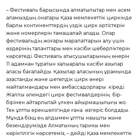
– Фестиваль барысында алматылықтар мен әсем
қаламыздың қонақтары Қазақ мемлекеттік циркінде
барлық континенттердің үздік цирк әртістерін
және номерлерін тамашалай алады. Олар
фестивальдің жоғары марапаттарын алу үшін
өздерінің таланттары мен кәсіби шеберліктерін
көрсетеді. Фестиваль қатысушыларының өнерін
11 адамнан тұратын халықаралық кәсіби қазылар
алқасы бағалайды. Қазылар алқасының құрамында
қазақстандық және шетелдік цирк өнері
майталмандары мен амбассадорлары кіреді.
Жалпы әлемдегі цирк фестивалдерінің бір-
бірінен айтарлықтай үлкен айырмашылығы жоқ.
Тек ұлттық ерекшелігінде ғана өзгеріс болдады.
Мұнда бізщ ең алдымен ұлттық нақышты және
безендірумізде Алматының тарихы мен
көріктілігін көрсетеміз, – дейді Қазақ мемлекеттік