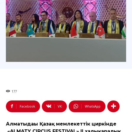
177
Facebook
VK
WhatsApp
Алматыдағы Қазақ мемлекеттік циркінде
«ALMATY CIRCUS FESTIVAL» II халықаралық