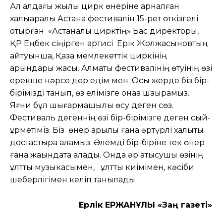
Ал алдағы жылы цирк өнеріне арналған
халықаралық Астана фестивалін 15-рет өткізгелі
отырған «Астаналық цирктің» Бас директоры,
ҚР Еңбек сіңірген артисі Ерік Жолжақсыновтың
айтуынша, Қазақ мемлекеттік циркінің
қарқындары жақсы. Алматы фестивалінің өтуінің өзі
ерекше нәрсе дер едім мен. Осы жерде біз бір-
бірімізді танып, өз елімізге қонаққа шақырамыз.
Яғни бұл шығармашылық өсу деген сөз.
Фестиваль дегеннің өзі бір-бірімізге деген сый-
құрметіміз. Біз өнер арқылы ғана әртүрлі халықты
достастыра аламыз. Әлемді бір-біріне тек өнер
ғана жақындата алады. Онда әр қатысушы өзінің
ұлттық музыкасымен, ұлттық киімімен, кәсіби
шеберлігімен келіп танылады.
Ерлік ЕРЖАНҰЛЫ «Заң газеті»