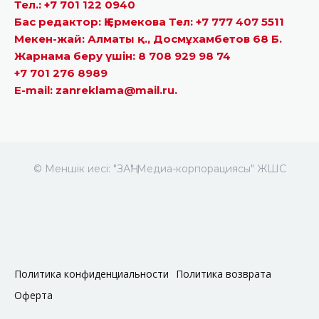
Тел.: +7 701 122 0940
Бас редактор: Қ.Ермекова Тел: +7 777 407 5511
Мекен-жай: Алматы қ., Досмұхамбетов 68 Б.
Жарнама беру үшін: 8 708 929 98 74
+7 701 276 8989
E-mail: zanreklama@mail.ru.
© Меншік иесі: "ЗАҢ" Медиа-корпорациясы" ЖШС
Политика конфиденциальности
Политика возврата
Оферта