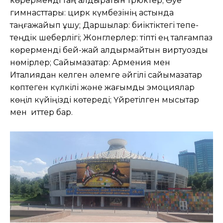
көрерменді таң қалдыратын трюктер; Әуе
гимнасттары: цирк күмбезінің астында
таңғажайып ұшу; Даршылар: биіктіктегі тепе-
теңдік шеберлігі; Жонглерлер: тіпті ең талғампаз
көрерменді бей-жай қалдырмайтын виртуоздық
нөмірлер; Сайқымазақтар: Армения мен
Италиядан келген әлемге әйгілі сайқымазақтар
көптеген күлкілі және жағымды эмоциялар
көңіл күйіңізді көтереді; Үйретілген мысықтар
мен иттер бар.