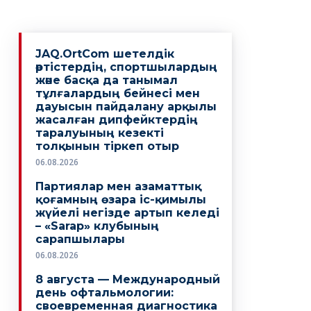
JAQ.OrtCom шетелдік
әртістердің, спортшылардың
және басқа да танымал
тұлғалардың бейнесі мен
дауысын пайдалану арқылы
жасалған дипфейктердің
таралуының кезекті
толқынын тіркеп отыр
06.08.2026
Партиялар мен азаматтық
қоғамның өзара іс-қимылы
жүйелі негізде артып келеді
– «Sarap» клубының
сарапшылары
06.08.2026
8 августа — Международный
день офтальмологии:
своевременная диагностика