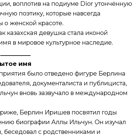
и, воплотив на подиуме Dior утончённую
очную поэтику, которые навсегда
 о женской красоте.
как казахская девушка стала иконой
имя в мировое культурное наследие.
бытое имя
приятия было отведено фигуре Берлина
дователя, документалиста и публициста,
льчун вновь зазвучало в международном
ариже, Берлин Иришев посвятил годы
ению биографии Аллы Ильчун. Он изучал
, беседовал с родственниками и