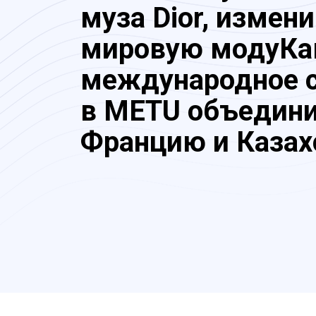
муза Dior, измен
мировую модуКа
международное 
в METU объедин
Францию и Казах