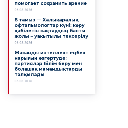
помогает сохранить зрение
06.08.2026
8 тамыз — Халықаралық
офтальмологтар күні: көру
қабілетін сақтаудың басты
жолы – уақытылы тексерілу
06.08.2026
Жасанды интеллект еңбек
нарығын өзгертуде:
партиялар білім беру мен
болашақ мамандықтарды
талқылады
06.08.2026