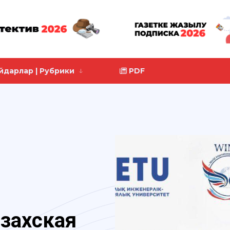
йдарлар | Рубрики
PDF
азахская