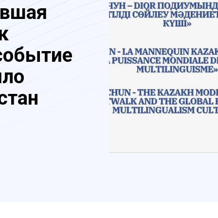
ившая
к
событие
ило
стан