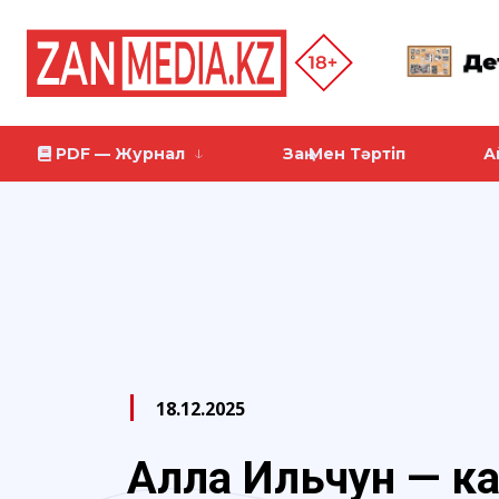
PDF — Журнал
Заң Мен Тәртіп
А
18.12.2025
Алла Ильчун — к