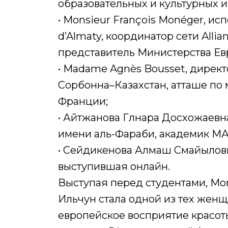
образовательных и культурных и
• Monsieur François Monéger, ис
d’Almaty, координатор сети Allia
представитель Министерства Ев
• Madame Agnès Bousset, дирек
Сорбонна–Казахстан, атташе по
Франции;
• Айтжанова Гүлнара Досхожаев
имени аль-Фараби, академик М
• Сейдикенова Алмаш Смайыловн
выступившая онлайн.
Выступая перед студентами, Mon
Ильчун стала одной из тех женщ
европейское восприятие красоты