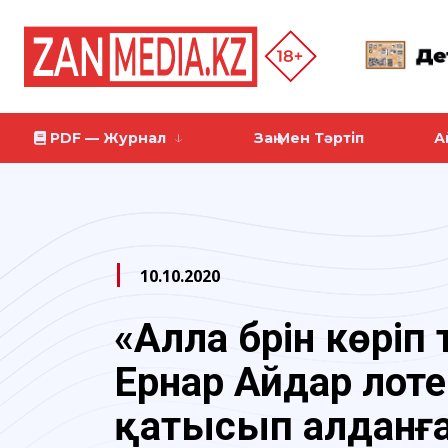
PDF — Журнал
Заң Мен Тәртіп
А
10.10.2020
«Алла бәрін көріп 
Ернар Айдар лоте
қатысып алданғ