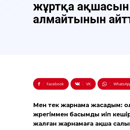
жұртқа ақшасын
алмайтынын айт
Facebook
VK
WhatsAp
Мен тек жарнама жасадым: ол 
жүрегіммен басымды иіп кеші
жалған жарнамаға ақша салып