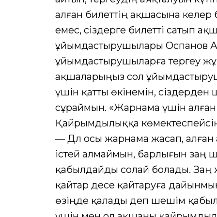
алған билеттің ақшасына келер 
емес, сіздерге билетті сатып а
ұйымдастырушылары Оспанов Аза
ұйымдастырушыларға тергеу жұм
ақшаларыңыз сол ұйымдастыруш
үшін қатты өкінемін, сіздерден
сұраймын. «Жарнама үшін алған
Қайрымдылыққа көмектеспейсіңб
— Дәл осы жарнама жасап, алға
істей алмаймын, барлығын заң ше
қабылдайды солай болады. Заң 
қайтар десе қайтаруға дайынмы
өзіңде қалады деп шешім қабыл
үшін мен ол ақшаны қайрымдылы