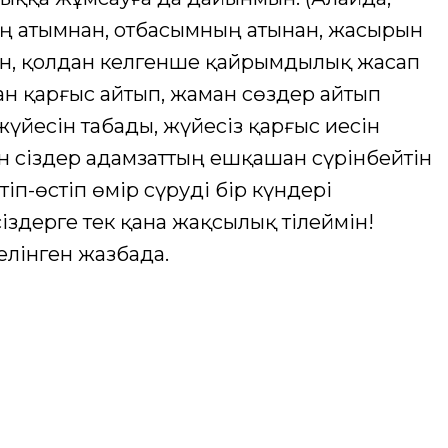
мнің атымнан, отбасымның атынан, жасырын
ін, қолдан келгенше қайрымдылық жасап
ған қарғыс айтып, жаман сөздер айтып
жүйесін табады, жүйесіз қарғыс иесін
ін сіздер адамзаттың ешқашан сүрінбейтін
п-өстіп өмір сүруді бір күндері
іздерге тек қана жақсылық тілеймін!
делінген жазбада.