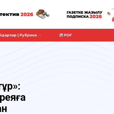
йдарлар | Рубрики
PDF
тұр»:
реяға
ан