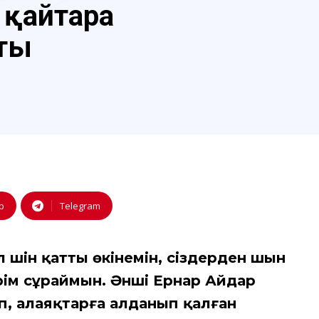
 қайтара
ты
p
Telegram
үшін қатты өкінемін, сіздерден шын
рім сұраймын. Әнші Ернар Айдар
, алаяқтарға алданып қалған