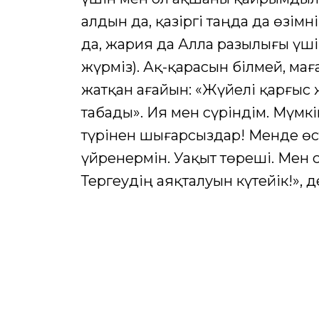
алдын да, қазіргі таңда да өзі
да, жария да Алла разылығы үш
жүрміз). Ақ-қарасын білмей, ма
жатқан ағайын: «Жүйелі қарғыс 
табады». Ия мен сүріндім. Мүмк
түрінен шығарсыздар! Менде өсті
үйренермін. Уақыт төреші. Мен с
Тергеудің аяқталуын күтейік!», 