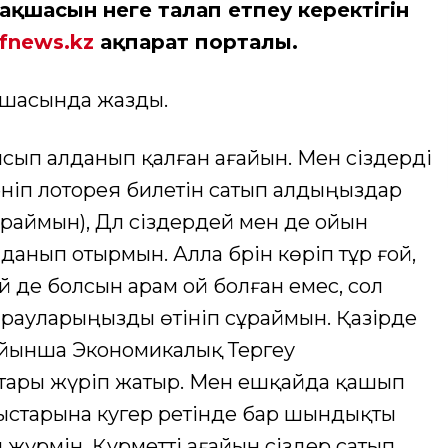
қшасын неге талап етпеу керектігін
ifnews.kz
ақпарат порталы.
шасында жазды.
сып алданып қалған ағайын. Мен сіздерді
сеніп лоторея билетін сатып алдыңыздар
ұраймын), Дәл сіздердей мен де ойын
нып отырмын. Алла бәрін көріп тұр ғой,
й де болсын арам ой болған емес, сол
қарауларыңызды өтініп сұраймын. Қазірде
ойынша Экономикалық Тергеу
стары жүріп жатыр. Мен ешқайда қашып
ыстарына куәгер ретінде бар шындықты
п жүрмін. Құрметті ағайын сіздер сатып