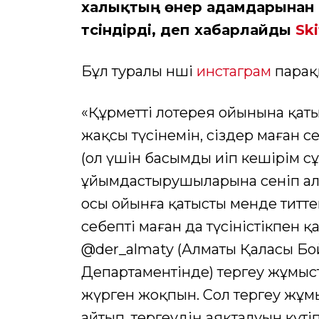
халықтың өнер адамдарынан а
түсіндірді, деп хабарлайды
Sk
Бұл туралы әнші
инстаграм
парақ
«Құрметті лотерея ойынына қаты
жақсы түсінемін, сіздер маған 
(ол үшін басымды иіп кешірім с
ұйымдастырушыларына сеніп алда
осы ойынға қатысты менде титте
себепті маған да түсіністікпен 
@der_almaty (Алматы Қаласы Б
Департаментінде) тергеу жұмы
жүрген жоқпын. Сол тергеу жұм
айтып, тергеудің аяқталуын күті