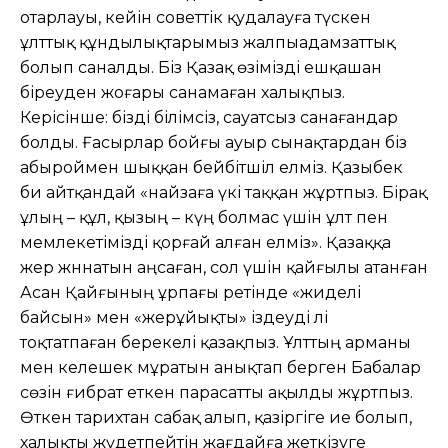
отарлауы, кейін советтік қудалауға түскен
ұлттық құндылықтарымыз жалпыадамзаттық
болып саналды. Біз Қазақ өзімізді ешқашан
біреуден жоғары санамаған халықпыз.
Керісінше: бізді білімсіз, сауатсыз санағандар
болды. Ғасырлар бойғы ауыр сынақтардан біз
абыроймен шыққан бейбітшіл елміз. Қазыбек
би айтқандай «найзаға үкі таққан жұртпыз. Бірақ
ұлың – құл, қызың – күң болмас үшін ұлт пен
мемлекетімізді қорғай алған елміз». Қазаққа
жер жәннатын аңсаған, сол үшін қайғылы атанған
Асан Қайғының ұрпағы ретінде «жиделі
байсын» мен «жерұйықты» іздеуді әлі
тоқтатпаған берекелі қазақпыз. Ұлттың арманы
мен келешек мұратын анықтап берген Бабалар
сөзін ғибрат еткен парасатты ақылды жұртпыз.
Өткен тарихтан сабақ алып, қазіргіге ие болып,
халықты жүдетпейтін жағдайға жеткізуге