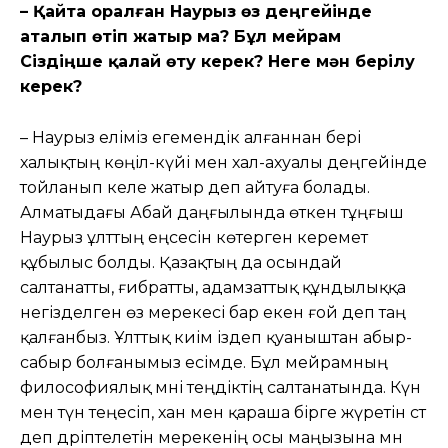
– Қайта оралған Наурыз өз деңгейінде
аталып өтіп жатыр ма? Бұл мейрам
Сіздіңше қалай өту керек? Неге мән берілу
керек?
– Наурыз еліміз егемендік алғаннан бері
халықтың көңіл-күйі мен хал-ахуалы деңгейінде
тойланып келе жатыр деп айтуға болады.
Алматыдағы Абай даңғылында өткен тұңғыш
Наурыз ұлттың еңсесін көтерген керемет
құбылыс болды. Қазақтың да осындай
салтанатты, ғибратты, адамзаттық құндылыққа
негізделген өз мерекесі бар екен ғой деп таң
қалғанбыз. Ұлттық киім іздеп қуаныштан абыр-
сабыр болғанымыз есімде. Бұл мейрамның
философиялық мәні теңдіктің салтанатында. Күн
мен түн теңесіп, хан мен қараша бірге жүретін сәт
деп дәріптелетін мерекенің осы маңызына мән