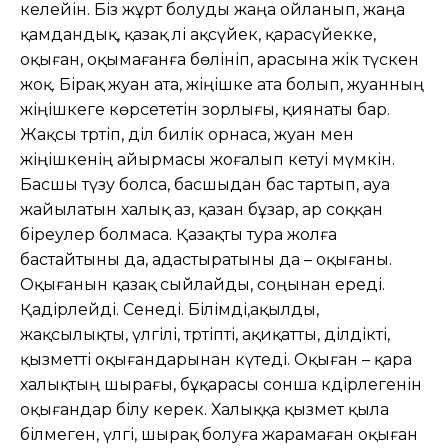
келейін. Біз жұрт болуды жаңа ойланып, жаңа
қамдандық, қазақ әлі ақсүйек, қарасүйекке,
оқыған, оқымағанға бөлініп, арасына жік түскен
жоқ. Бірақ жуан ата, жіңішке ата болып, жуанның
жіңішкеге көрсететін зорлығы, қиянаты бар.
Жақсы тәртіп, әділ билік орнаса, жуан мен
жіңішкенің айырмасы жоғалып кетуі мүмкін.
Басшы түзу болса, басшыдан бас тартып, ауа
жайылатын халық аз, қазан бұзар, ар соққан
біреулер болмаса. Қазақты тура жолға
бастайтыны да, адастыратыны да – оқығаны.
Оқығанын қазақ сыйлайды, соңынан ереді.
Қадірлейді. Сенеді. Білімді,ақылды,
жақсылықты, үлгілі, тәртіпті, ақиқатты, әділдікті,
қызметті оқығандарынан күтеді. Оқыған – қара
халықтың шырағы, бұқарасы сонша кәдірлегенін
оқығандар білу керек. Халыққа қызмет қыла
білмеген, үлгі, шырақ болуға жарамаған оқыған