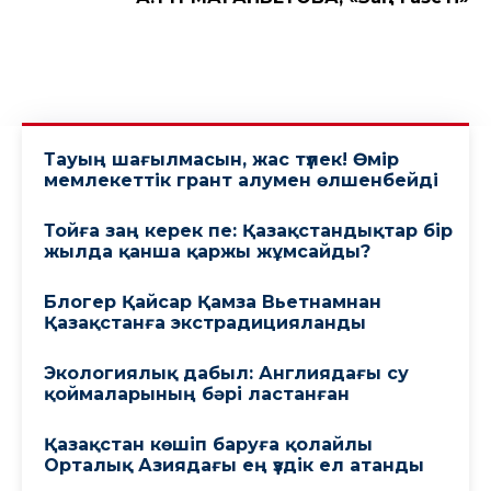
Тауың шағылмасын, жас түлек! Өмiр
мемлекеттiк грант алумен өлшенбейдi
Тойға заң керек пе: Қазақстандықтар бір
жылда қанша қаржы жұмсайды?
Блогер Қайсар Қамза Вьетнамнан
Қазақстанға экстрадицияланды
Экологиялық дабыл: Англиядағы су
қоймаларының бәрі ластанған
Қазақстан көшіп баруға қолайлы
Орталық Азиядағы ең үздік ел атанды