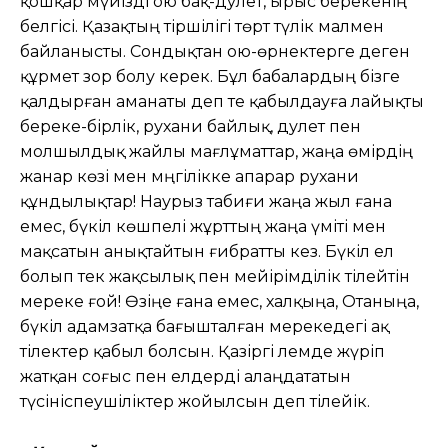
қошқар мүйізді ою бақ-дәулет, ырыс берекенің
белгісі. Қазақтың тіршілігі төрт түлік малмен
байланысты. Сондықтан ою-өрнектерге деген
құрмет зор болу керек. Бұл бабалардың бізге
қалдырған аманаты деп те қабылдауға лайықты
береке-бірлік, рухани байлық, дәулет пен
молшылдық жайлы мағлұматтар, жаңа өмірдің
жанар көзі мен мәңгілікке апарар рухани
құндылықтар! Наурыз табиғи жаңа жыл ғана
емес, бүкіл көшпелі жұрттың жаңа үміті мен
мақсатын анықтайтын ғибратты кез. Бүкіл ел
болып тек жақсылық пен мейірімділік тілейтін
мереке ғой! Өзіңе ғана емес, халқыңа, Отаныңа,
бүкіл адамзатқа бағышталған мерекедегі ақ
тілектер қабыл болсын. Қазіргі әлемде жүріп
жатқан соғыс пен елдерді алаңдататын
түсініспеушіліктер жойылсын деп тілейік.