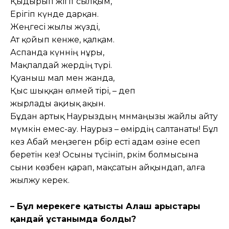
Қыдырып жігіт сылқым,
Ерігіп күнде дарқан.
Жеңгесі жылы жүзді,
Ат қойып кенже, қалқам.
Аспанда күннің нұры,
Мақпалдай жердің түрі.
Қуаныш мал мен жанда,
Қыс шыққан өлмей тірі, – деп
жырлады ақиық ақын.
Бұдан артық Наурыздың мәнмаңызы жайлы айту
мүмкін емес-ау. Наурыз – өмірдің салтанаты! Бұл
кез Абай меңзеген әрбір есті адам өзіне есеп
беретін кез! Осыны түсініп, әркім болмысына
сыни көзбен қарап, мақсатын айқындап, алға
жылжу керек.
– Бұл мерекеге қатысты Алаш арыстары
қандай ұстанымда болды?