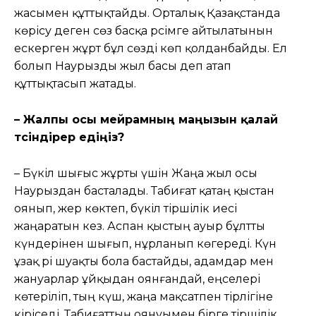
жасымен құттықтайды. Орталық Қазақстанда
көрісу деген сөз басқа рәсімге айтылатынын
ескерген жұрт бұл сөзді көп қолданбайды. Ел
болып Наурызды жыл басы деп атап
құттықтасып жатады.
– Жалпы осы мейрамның маңызын қалай
түсіндірер едіңіз?
– Бүкіл шығыс жұрты үшін Жаңа жыл осы
Наурыздан басталады. Табиғат қатаң қыстан
оянып, жер көктеп, бүкіл тіршілік иесі
жаңаратын кез. Аспан қыстың ауыр бұлтты
күндерінен шығып, нұрланып көгереді. Күн
ұзақ әрі шуақты бола бастайды, адамдар мен
жануарлар ұйқыдан оянғандай, еңселері
көтеріліп, тың күш, жаңа мақсатпен тірлігіне
кіріседі. Табиғаттың оянуымен бірге тіршілік