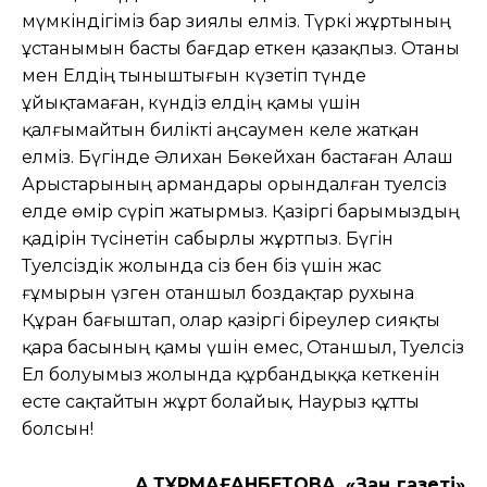
мүмкіндігіміз бар зиялы елміз. Түркі жұртының
ұстанымын басты бағдар еткен қазақпыз. Отаны
мен Елдің тыныштығын күзетіп түнде
ұйықтамаған, күндіз елдің қамы үшін
қалғымайтын билікті аңсаумен келе жатқан
елміз. Бүгінде Әлихан Бөкейхан бастаған Алаш
Арыстарының армандары орындалған тәуелсіз
елде өмір сүріп жатырмыз. Қазіргі барымыздың
қадірін түсінетін сабырлы жұртпыз. Бүгін
Тәуелсіздік жолында сіз бен біз үшін жас
ғұмырын үзген отаншыл боздақтар рухына
Құран бағыштап, олар қазіргі біреулер сияқты
қара басының қамы үшін емес, Отаншыл, Тәуелсіз
Ел болуымыз жолында құрбандыққа кеткенін
есте сақтайтын жұрт болайық. Наурыз құтты
болсын!
А.ТҰРМАҒАНБЕТОВА, «Заң газеті»