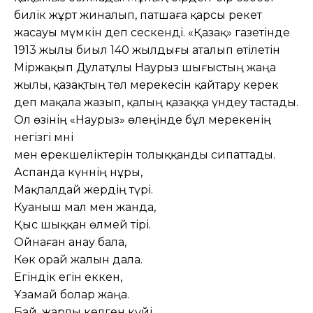
билік жұрт жиналып, патшаға қарсы әрекет
жасауы мүмкін деп сескенді. «Қазақ» газетінде
1913 жылы биыл 140 жылдығы аталып өтілетін
Міржақып Дулатұлы Наурыз шығыстың жаңа
жылы, қазақтың төл мерекесін қайтару керек
деп мақала жазып, қалың қазаққа үндеу тастады.
Ол өзінің «Наурыз» өлеңінде бұл мерекенің
негізгі мәні
мен ерекшеліктерін толыққанды сипаттады.
Аспанда күннің нұры,
Мақпалдай жердің түрі.
Куаныш мал мен жанда,
Қыс шыққан өлмей тірі.
Ойнаған анау бала,
Көк орай жалын дала.
Егіндік егін еккен,
Ұзамай болар жаңа.
Бай, жарлы келген күйі,