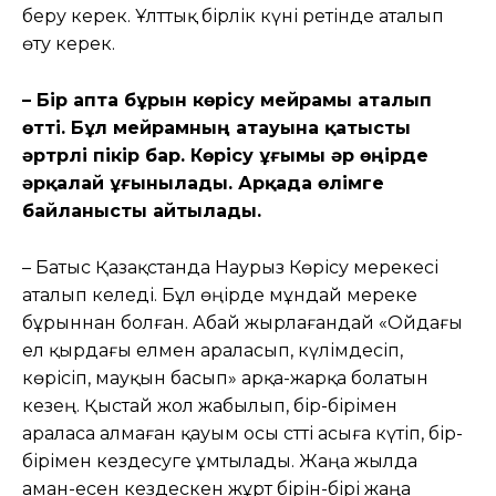
беру керек. Ұлттық бірлік күні ретінде аталып
өту керек.
– Бір апта бұрын көрісу мейрамы аталып
өтті. Бұл мейрамның атауына қатысты
әртүрлі пікір бар. Көрісу ұғымы әр өңірде
әрқалай ұғынылады. Арқада өлімге
байланысты айтылады.
– Батыс Қазақстанда Наурыз Көрісу мерекесі
аталып келеді. Бұл өңірде мұндай мереке
бұрыннан болған. Абай жырлағандай «Ойдағы
ел қырдағы елмен араласып, күлімдесіп,
көрісіп, мауқын басып» арқа-жарқа болатын
кезең. Қыстай жол жабылып, бір-бірімен
араласа алмаған қауым осы сәтті асыға күтіп, бір-
бірімен кездесуге ұмтылады. Жаңа жылда
аман-есен кездескен жұрт бірін-бірі жаңа