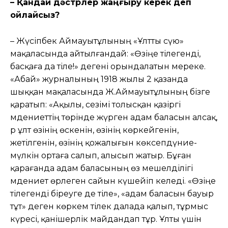
– Қандай дәстүрлер жаңғыру керек деп
ойлайсыз?
– Жүсіпбек Аймауытұлының «Ұлтты сүю»
мақаласында айтылғандай: «Өзіңе тілегенді,
басқаға да тіле!» дегені орындалатын мереке.
«Абай» журналының 1918 жылы 2 қазанда
шыққан мақаласында Ж.Аймауытұлының бізге
қаратып: «Ақылы, сезімі толысқан қазіргі
мәдениеттің төрінде жүрген адам баласын алсақ,
әр ұлт өзінің өскенін, өзінің көркейгенін,
жетілгенін, өзінің қожалығын көксепдүние-
мүлкін ортаға салып, алысып жатыр. Бұған
қарағанда адам баласының өз мешелділігі
мәдениет өрлеген сайын күшейіп келеді. «Өзіңе
тілегенді біреуге де тіле», «адам баласын бауыр
тұт» деген көркем тілек далада қалып, тұрмыс
күресі, қанішерлік майдандап тұр. Ұлты үшін