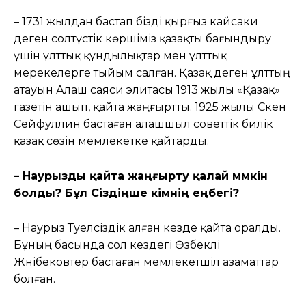
– 1731 жылдан бастап бізді қырғыз кайсаки
деген солтүстік көршіміз қазақты бағындыру
үшін ұлттық құндылықтар мен ұлттық
мерекелерге тыйым салған. Қазақ деген ұлттың
атауын Алаш саяси элитасы 1913 жылы «Қазақ»
газетін ашып, қайта жаңғыртты. 1925 жылы Сәкен
Сейфуллин бастаған алашшыл советтік билік
қазақ сөзін мемлекетке қайтарды.
– Наурызды қайта жаңғырту қалай мүмкін
болды? Бұл Сіздіңше кімнің еңбегі?
– Наурыз Тәуелсіздік алған кезде қайта оралды.
Бұның басында сол кездегі Өзбекәлі
Жәнібековтер бастаған мемлекетшіл азаматтар
болған.