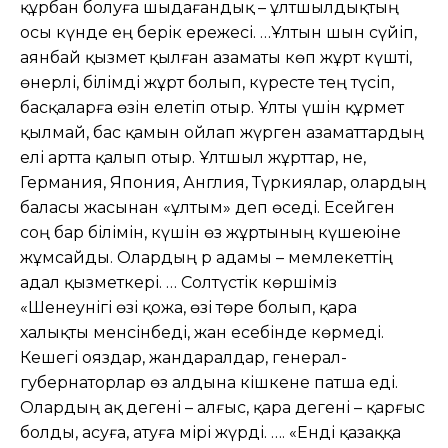
құрбан болуға шыдағандық – ұлтшылдықтың
осы күнде ең берік ережесі. …Ұлтын шын сүйіп,
аянбай қызмет қылған азаматы көп жұрт күшті,
өнерлі, білімді жұрт болып, күресте тең түсіп,
басқаларға өзін елетіп отыр. Ұлты үшін құрмет
қылмай, бас қамын ойлап жүрген азаматтардың
елі артта қалып отыр. Ұлтшыл жұрттар, әне,
Германия, Япония, Англия, Түркиялар, олардың
баласы жасынан «ұлтым» деп өседі. Есейген
соң бар білімін, күшін өз жұртының күшеюіне
жұмсайды. Олардың әр адамы – мемлекеттің
адал қызметкері. … Солтүстік көршіміз
«Шенеунігі өзі қожа, өзі төре болып, қара
халықты менсінбеді, жан есебінде көрмеді.
Кешегі ояздар, жандаралдар, генерал-
губернаторлар өз алдына кішкене патша еді.
Олардың ақ дегені – алғыс, қара дегені – қарғыс
болды, асуға, атуға әмірі жүрді. …. «Енді қазаққа