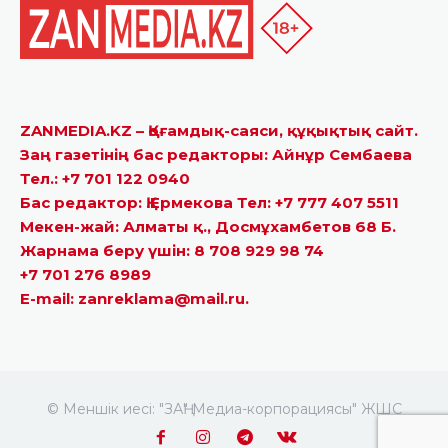
ZANMEDIA.KZ – Қоғамдық-саяси, құқықтық сайт.
Заң газетінің бас редакторы: Айнұр Сембаева
Тел.: +7 701 122 0940
Бас редактор: Қ.Ермекова Тел: +7 777 407 5511
Мекен-жай: Алматы қ., Досмұхамбетов 68 Б.
Жарнама беру үшін: 8 708 929 98 74
+7 701 276 8989
E-mail: zanreklama@mail.ru.
© Меншік иесі: "ЗАҢ" Медиа-корпорациясы" ЖШС