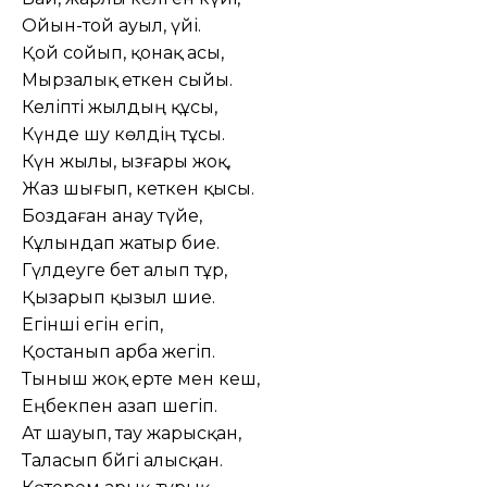
Ойын-той ауыл, үйі.
Қой сойып, қонақ асы,
Мырзалық еткен сыйы.
Келіпті жылдың құсы,
Күнде шу көлдің тұсы.
Күн жылы, ызғары жоқ,
Жаз шығып, кеткен қысы.
Боздаған анау түйе,
Кұлындап жатыр бие.
Гүлдеуге бет алып тұр,
Қызарып қызыл шие.
Егінші егін егіп,
Қостанып арба жегіп.
Тыныш жоқ ерте мен кеш,
Еңбекпен азап шегіп.
Ат шауып, тау жарысқан,
Таласып бәйгі алысқан.