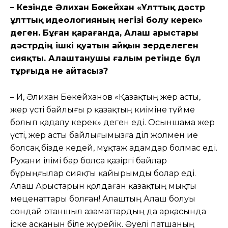
– Кезінде Әлихан Бөкейхан «Ұлттық дәстүр
ұлттық идеологияның негізі болу керек»
деген. Бұған қарағанда, Алаш арыстары
дәстүрдің ішкі қуатын айқын зерделеген
сияқты. Алаштанушы ғалым ретінде бұл
тұрғыда не айтасыз?
– Иә, Әлихан Бөкейханов «Қазақтың жер асты,
жер үсті байлығы әр қазақтың киіміне түйме
болып қадалу керек» деген еді. Осыншама жер
үсті, жер асты байлығымызға әділ жолмен ие
болсақ бізде кедей, мұқтаж адамдар болмас еді.
Рухани ілімі бар болса қазіргі байлар
бұрыңғылар сияқты қайырымды болар еді.
Алаш Арыстарын қолдаған қазақтың мықты
меценаттары болған! Алаштың Алаш болуы
сондай отаншыл азаматтардың да арқасында
іске асқанын біле жүрейік. Әуелі патшаның