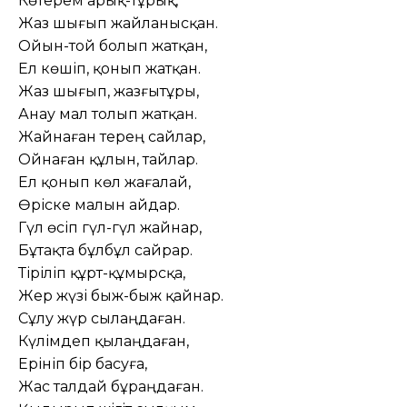
Көтерем арық-тұрық,
Жаз шығып жайланысқан.
Ойын-той болып жатқан,
Ел көшіп, қонып жатқан.
Жаз шығып, жазғытұры,
Анау мал толып жатқан.
Жайнаған терең сайлар,
Ойнаған құлын, тайлар.
Ел қонып көл жағалай,
Өріске малын айдар.
Гүл өсіп гүл-гүл жайнар,
Бұтақта бұлбұл сайрар.
Тіріліп құрт-құмырсқа,
Жер жүзі быж-быж қайнар.
Сұлу жүр сылаңдаған.
Күлімдеп қылаңдаған,
Ерініп бір басуға,
Жас талдай бұраңдаған.