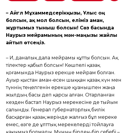
– Айгүл Мұхаммедсерікқызы, Ұлыс оң
болсын, ақ мол болсын, еліміз аман,
жұртымыз тыныш болсын! Сөз басында
Наурыз мейрамының мән-маңызы жайлы
айтып өтсеңіз.
– Иә, даналық дала мейрамы құтты болсын. Ақ
тілектер қабыл болсын! Көшпелі қазақ
қоғамында Наурыз ерекше мейрам болған.
Ауыр қыстан аман-есен шыққан қазақ күн мен
түннің теңелгенін ерекше қуанышпен жаңа
жылдың басы деп қарсы алған. Отарланған
кезден бастап Наурыз мерекесіне де тыйым
салынды. Генерал губернаторлық билік
басқарған қазақ жерінде жалғыз бұл мереке
емес, өзге де ұлттық мерекелерді тойлауға
қақымыз болмады. Мұның бірден-бір себебі –