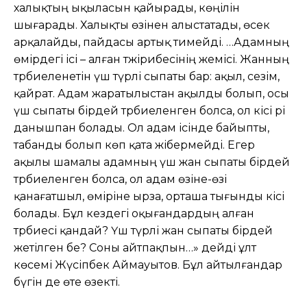
халықтың ықыласын қайырады, көңілін
шығарады. Халықты өзінен алыстатады, өсек
арқалайды, пайдасы артық тимейді. …Адамның
өмірдегі ісі – алған тәжірибесінің жемісі. Жанның
тәрбиеленетін үш түрлі сыпаты бар: ақыл, сезім,
қайрат. Адам жаратылыстан ақылды болып, осы
үш сыпаты бірдей тәрбиеленген болса, ол кісі әрі
данышпан болады. Ол адам ісінде байыпты,
табанды болып көп қата жібермейді. Егер
ақылы шамалы адамның үш жан сыпаты бірдей
тәрбиеленген болса, ол адам өзіне-өзі
қанағатшыл, өміріне ырза, орташа тығынды кісі
болады. Бұл кездегі оқығандардың алған
тәрбиесі қандай? Үш түрлі жан сыпаты бірдей
жетілген бе? Соны айтпақпын…» дейді ұлт
көсемі Жүсіпбек Аймауытов. Бұл айтылғандар
бүгін де өте өзекті.