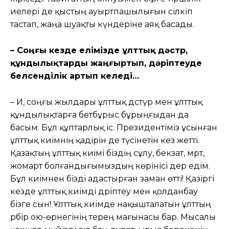
иелері де қыстың ауыртпашылығын сілкіп
тастап, жаңа шуақты күндеріне аяқ басады.
– Соңғы кезде елімізде ұлттық дәстүр,
құндылықтарды жаңғыртып, дәріптеуде
белсенділік артып келеді…
– Иә, соңғы жылдары ұлттық дәстүр мен ұлттық
құндылықтарға бетбұрыс бұрыңғыдан да
басым. Бұл құптарлық іс. Президентіміз ұсынған
ұлттық киімнің қадірін де түсінетін кез жетті.
Қазақтың ұлттық киімі біздің сұлу, бекзат, мәрт,
жомарт болғандығымыздың көрінісі дер едім.
Бұл киімнен бізді адастырған заман өтті! Қазіргі
кезде ұлттық киімді дәріптеу мен қолданбау
бізге сын! Ұлттық киімде нақышталатын ұлттың
әрбір ою-өрнегінің терең мағынасы бар. Мысалы