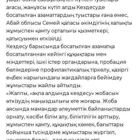
ағасы, жанұясы күтіп алды.Кездесуде
босатылған азаматтардың туыстары ғана емес,
Абай облысы Семей қаласы әкімдігінің халықты
жұмыспен қамту орталығы қызметкері,
қатысуымен өткізілді.
Кездесу барысында босатылған азаматқа
босатылғаннан кейінгі құқықтары мен
міндеттері, ішкі істер органдарына, пробация
бөлімдеріне профилактикалық тіркелу, қазіргі
еңбек нарығындағы жағдайларға бейімдеу
жұмыстары жайлы айтылды.
«Жалпы, «Қақпа алдында кездесу» жобасын
өткізудің маңыздылығы өте жоғары. Жоба
аясында мамандар әлеуметтік байланыстарды
орнату, кәсіби білім алу, біліктілігін арттыру,
жұмыспен қамту, құқықтық көмек, бағыттары
бойынша түсіндірме жұмыстары жүргізіп,