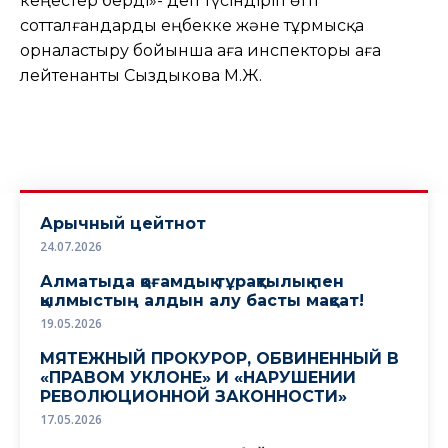
кеңестер берді»- деп түсіндіріп өтті
сотталғандарды еңбекке және тұрмысқа
орналастыру бойынша аға инспекторы аға
лейтенанты Сыздыкова М.Ж.
Арычный цейтнот
24.07.2026
Алматыда қоғамдық тұрақтылық пен
қылмыстың алдын алу басты мақсат!
19.05.2026
МЯТЕЖНЫЙ ПРОКУРОР, ОБВИНЕННЫЙ В
«ПРАВОМ УКЛОНЕ» И «НАРУШЕНИИ
РЕВОЛЮЦИОННОЙ ЗАКОННОСТИ»
17.05.2026