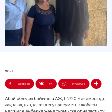
73
Facebook
VK
WhatsApp
Абай облысы бойынша ҚАЖД №20 мекемесінде
«Қақпа алдында кездесу» әлеуметтік жобасы
негізінде еңбекке және тұрмысқа орналастыру