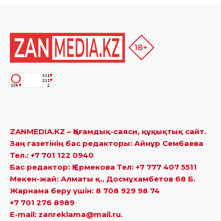
ZANMEDIA.KZ – Қоғамдық-саяси, құқықтық сайт.
Заң газетінің бас редакторы: Айнұр Сембаева
Тел.: +7 701 122 0940
Бас редактор: Қ.Ермекова Тел: +7 777 407 5511
Мекен-жай: Алматы қ., Досмұхамбетов 68 Б.
Жарнама беру үшін: 8 708 929 98 74
+7 701 276 8989
E-mail: zanreklama@mail.ru.