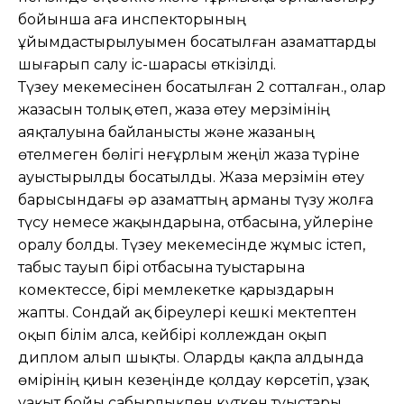
бойынша аға инспекторының
ұйымдастырылуымен босатылған азаматтарды
шығарып салу іс-шарасы өткізілді.
Түзеу мекемесінен босатылған 2 сотталған., олар
жазасын толық өтеп, жаза өтеу мерзімінің
аяқталуына байланысты және жазаның
өтелмеген бөлігі неғұрлым жеңіл жаза түріне
ауыстырылды босатылды. Жаза мерзімін өтеу
барысындағы әр азаматтың арманы түзу жолға
түсу немесе жақындарына, отбасына, уйлеріне
оралу болды. Түзеу мекемесінде жұмыс істеп,
табыс тауып бірі отбасына туыстарына
комектессе, бірі мемлекетке қарыздарын
жапты. Сондай ақ біреулері кешкі мектептен
оқып білім алса, кейбірі коллеждан оқып
диплом алып шықты. Оларды қақпа алдында
өмірінің қиын кезеңінде қолдау көрсетіп, ұзақ
уақыт бойы сабырлықпен күткен туыстары