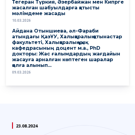
Тегеран Түркия, Әзербайжан мен Кипрге
жасалған шабуылдарға қатысты
мәлімдеме жасады
10.03.2026
Айдана Отыншиева, әл-Фараби
атындағы ҚазҰУ, Халықаралық қатынастар
факультеті, Халықаралық құқық
кафедрасының доцент м.а., PhD
докторы: Жас ғалымдардың жағдайын
жасауға арналған көптеген шаралар
қолға алынып...
09.03.2026