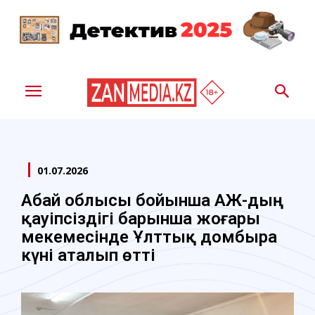
01.07.2026
Абай облысы бойынша ҚАЖ-дың
қауіпсіздігі барынша жоғары
мекемесінде Ұлттық домбыра
күні аталып өтті