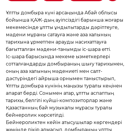
Ұлттық домбыра күні қарсаңында Абай облысы
бойынша ҚАЖ-дың қауіпсіздігі барынша жоғары
мекемесінде ұлттық құндылықтарды дәріптеуге,
мәдени мұраны сақтауға және қазақ халқының
тарихына құрметпен қарауды насихаттауға
бағытталған мәдени-танымдық іс-шара өтті.
Іс-шара барысында мекеме қызметкерлері
сотталғандарды домбыраның шығу тарихымен,
оның қазақ халқының мәдениеті мен салт-
дәстүріндегі айрықша орнымен таныстырып,
Ұлттық домбыра күнінің маңызы туралы кеңінен
ақпарат берді. Сонымен қатар, ұлттық аспаптың
тарихы, белгілі күйші-композиторлар және
Қазақстанның бай музыкалық мұрасы туралы
бейнеролик көрсетілді.
Бейнероликтен кейін қатысушылар көргендері
жөнінде пікір алмасып, домбыраның ұлттық