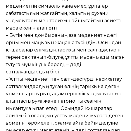
мәдениеттің символы ғана емес, ұрпақтар
сабақтастығын жалғайтын, халықтың рухани
құндылықтары мен тарихын айшықтайтын қасиетті
мұра екенін атап өтті.
– Бүгін мен домбыраның қазақ мәдениетіндегі
орны мен маңызын жаңаша түсіндім. Осындай
іс-шаралар еліміздің тарихы мен салт-дәстүрін
тереңірек танып-білуге, ұлттық мұрамызды мақтан
тұтуға мүмкіндік береді, – деді
сотталғандардың бірі.
– Ұлттық мәдениет пен салт-дәстүрді насихаттау
сотталғандардың туған елінің тарихына деген
құрметін арттырып, адамгершілік құндылықтарын
қалыптастыруға және патриоттық сезімін
нығайтуға ықпал етеді. Осындай іс-шаралар
арқылы біз олардың ұлттық мәдени мұраға деген
құрметін тәрбиелеп, қоғамға қайта бейімделуіне
оң әсер етуді мақсат етеміз, – деді сотталғандар