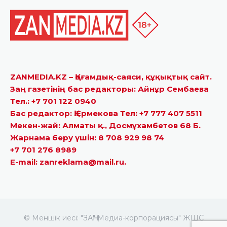
ZANMEDIA.KZ – Қоғамдық-саяси, құқықтық сайт.
Заң газетінің бас редакторы: Айнұр Сембаева
Тел.: +7 701 122 0940
Бас редактор: Қ.Ермекова Тел: +7 777 407 5511
Мекен-жай: Алматы қ., Досмұхамбетов 68 Б.
Жарнама беру үшін: 8 708 929 98 74
+7 701 276 8989
E-mail: zanreklama@mail.ru.
© Меншік иесі: "ЗАҢ" Медиа-корпорациясы" ЖШС