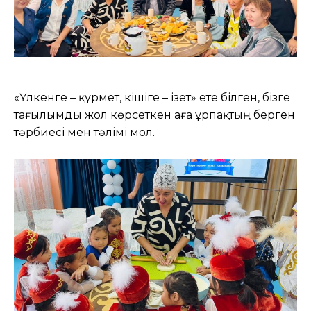
«Үлкенге – құрмет, кішіге – ізет» ете білген, бізге
тағылымды жол көрсеткен аға ұрпақтың берген
тәрбиесі мен тәлімі мол.