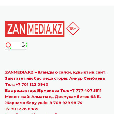
ZANMEDIA.KZ – Қоғамдық-саяси, құқықтық сайт.
Заң газетінің бас редакторы: Айнұр Сембаева
Тел.: +7 701 122 0940
Бас редактор: Қ.Ермекова Тел: +7 777 407 5511
Мекен-жай: Алматы қ., Досмұхамбетов 68 Б.
Жарнама беру үшін: 8 708 929 98 74
+7 701 276 8989