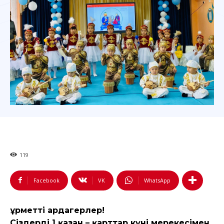
119
Facebook
VK
WhatsApp
Құрметті ардагерлер!
Сіздерді 1 қазан – қарттар күні мерекесімен