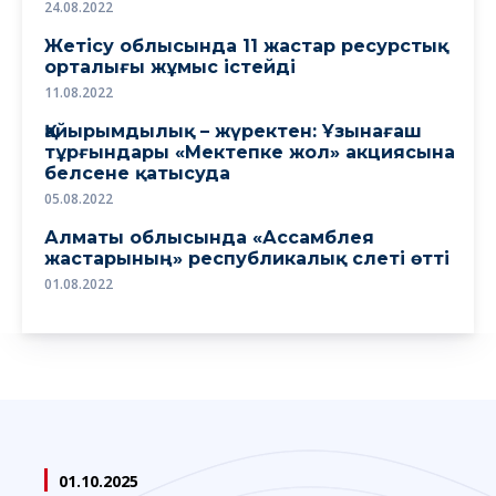
24.08.2022
Жетісу облысында 11 жастар ресурстық
орталығы жұмыс істейді
11.08.2022
Қайырымдылық – жүректен: Ұзынағаш
тұрғындары «Мектепке жол» акциясына
белсене қатысуда
05.08.2022
Алматы облысында «Ассамблея
жастарының» республикалық слеті өтті
01.08.2022