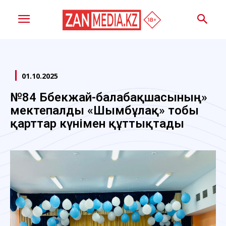
01.10.2025
№84 Бөбекжай-балабақшасының»
мектепалды «Шымбұлақ» тобы
қарттар күнімен құттықтады