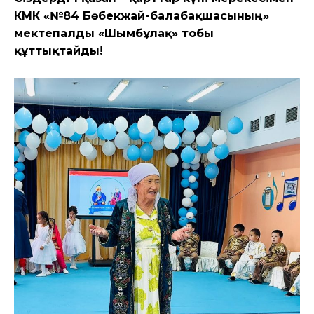
КМҚК «№84 Бөбекжай-балабақшасының»
мектепалды «Шымбұлақ» тобы
құттықтайды!