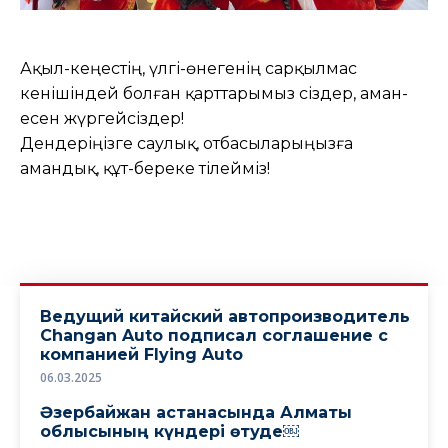
Ақыл-кеңестің, үлгі-өнегенің сарқылмас
кенішіндей болған қарттарымыз сіздер, аман-
есен жүргейсіздер!
Дендеріңізге саулық, отбасыларыңызға
амандық, құт-береке тілейміз!
Ведущий китайский автопроизводитель
Changan Auto подписал соглашение с
компанией Flying Auto
06.03.2025
Әзербайжан астанасында Алматы
облысының күндері өтуде￼