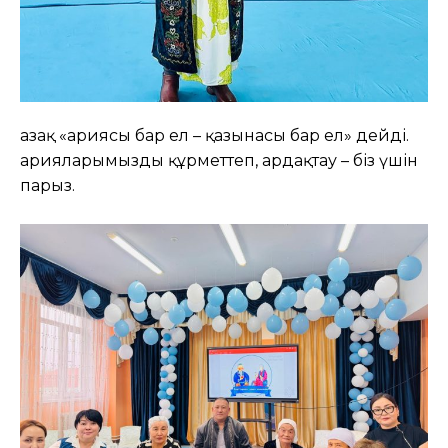
Қазақ «Қариясы бар ел – қазынасы бар ел» дейді.
Қарияларымызды құрметтеп, ардақтау – біз үшін
парыз.