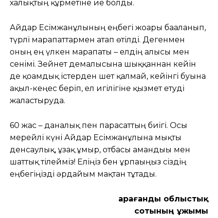
халықтың құрметіне ие болды.
Айдар Есімжанұлының еңбегі жоғары бағаланып,
түрлі марапаттармен атап өтілді. Дегенмен
оның ең үлкен марапаты – елдің алғысы мен
сенімі. Зейнет демалысына шыққаннан кейін
де қоғамдық істерден шет қалмай, кейінгі буынға
ақыл-кеңес беріп, ел игілігіне қызмет етуді
жалғастыруда.
60 жас – даналық пен парасаттың биігі. Осы
мерейлі күні Айдар Есімжанұлына мықты
денсаулық, ұзақ ғұмыр, отбасы амандығы мен
шаттық тілейміз! Еліңіз бен ұрпағыңыз сіздің
еңбегіңізді әрдайым мақтан тұтады.
Қарағанды облыстық
сотының ұжымы