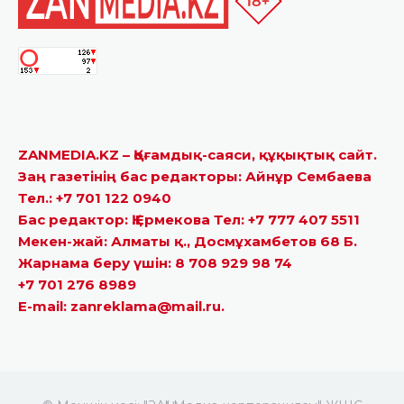
ZANMEDIA.KZ – Қоғамдық-саяси, құқықтық сайт.
Заң газетінің бас редакторы: Айнұр Сембаева
Тел.: +7 701 122 0940
Бас редактор: Қ.Ермекова Тел: +7 777 407 5511
Мекен-жай: Алматы қ., Досмұхамбетов 68 Б.
Жарнама беру үшін: 8 708 929 98 74
+7 701 276 8989
E-mail: zanreklama@mail.ru.