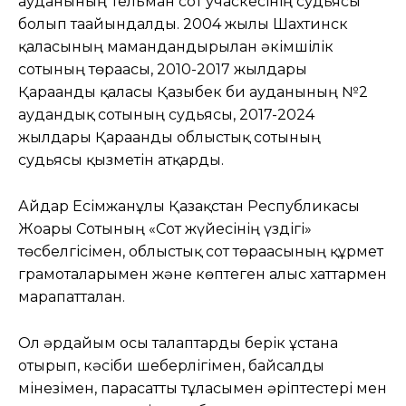
ауданының Тельман сот учаскесінің судьясы
болып тағайындалды. 2004 жылы Шахтинск
қаласының мамандандырылған әкімшілік
сотының төрағасы, 2010-2017 жылдары
Қарағанды қаласы Қазыбек би ауданының №2
аудандық сотының судьясы, 2017-2024
жылдары Қарағанды облыстық сотының
судьясы қызметін атқарды.
Айдар Есімжанұлы Қазақстан Республикасы
Жоғарғы Сотының «Сот жүйесінің үздігі»
төсбелгісімен, облыстық сот төрағасының құрмет
грамоталарымен және көптеген алғыс хаттармен
марапатталған.
Ол әрдайым осы талаптарды берік ұстана
отырып, кәсіби шеберлігімен, байсалды
мінезімен, парасатты тұлғасымен әріптестері мен