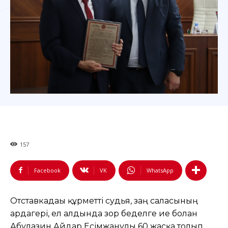
157
Facebook
VK
WhatsApp
Отставкадағы құрметті судья, заң саласының
ардагері, ел алдында зор беделге ие болған
Абулғазин Айдар Есімжанұлы 60 жасқа толып