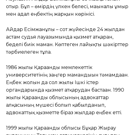
отыр. Бұл – өмірдің үлкен белесі, мағыналы ғұмыр
мен адал еңбектің жарқын көрінісі.
Айдар Есімжанұлы – сот жүйесінде 24 жылдан
астам судья лауазымында қызмет атқарған,
беделі биік маман. Көптеген лайықты шәкірттер
тәрбиелеген тұлға.
1986 жылы Қарағанды мемлекеттік
университетінің заңгер мамандығын тәмамдаған.
Еңбек жолын да сол жылы Ішкі істер
органдарында қызмет атқарудан бастаған. 1990
жылы Қарағанды облысының адвокаттар
алқасының мүшесі болып қабылданып,
адвокаттық қызметте біраз жылдар еңбек етті.
1999 жылы Қарағанды облысы Бұқар Жырау