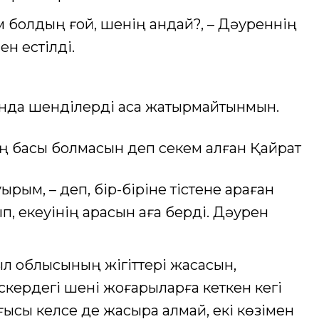
 болдың ғой, шенің қандай?, – Дәуреннің
ен естілді.
да шенділерді аса жақтырмайтынмын.
тің басы болмасын деп секем алған Қайрат
ырым, – деп, бір-біріне тістене қараған
п, екеуінің арқасын қаға берді. Дәурен
был облысының жігіттері жасасын,
Әскердегі шені жоғарыларға кеткен кегі
ғысы келсе де жасыра алмай, екі көзімен