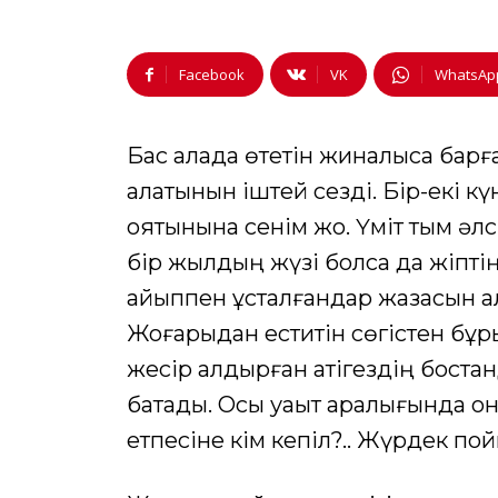
Facebook
VK
WhatsAp
Бас қалада өтетін жиналысқа барға
алатынын іштей сезді. Бір-екі кү
қоятынына сенім жоқ. Үміт тым әл
бір жылдың жүзі болса да жіпт
айыппен ұсталғандар жазасын ал
Жоғарыдан еститін сөгістен бұр
жесір қалдырған қатігездің боста
батады. Осы уақыт аралығында о
етпесіне кім кепіл?.. Жүрдек по