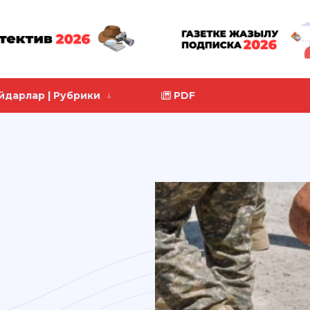
йдарлар | Рубрики
PDF