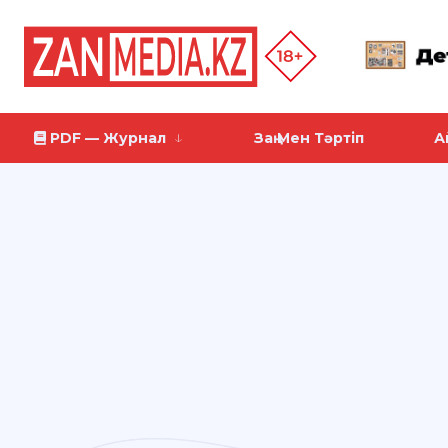
PDF — Журнал
Заң Мен Тәртіп
А