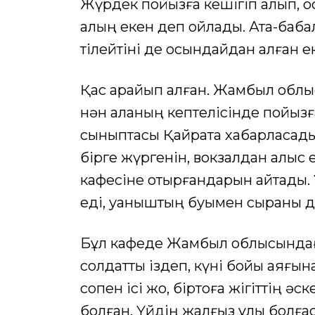
Жүрдек пойызға кешігіп қалып, о
қалың екен деп ойлады. Ата-баба
тілейтіні де осындайдан қалған е
Қас қарайып қалған. Жамбыл обл
нән қаланың кептелісінде пойызғ
сыныптасы Қайратқа хабарласады
бірге жүргенін, вокзалдан алыс
кафесіне отырғандарын айтады. 
еді, қуаныштың буымен сыраны д
Бұл кафеде Жамбыл облысындағ
солдатты іздеп, күні бойы аяғына
соқпен ісі жоқ, біртоға жігіттің 
болған. Үйдің жалғыз ұлы болға