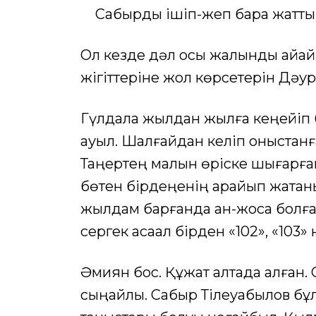
Сабырды ішіп-жеп бара жатты
Ол кезде дәл осы жалынды айқай
жігіттеріне жол көрсетерін Дәуре
Гүлдала жылдан жылға кеңейіп 
ауыл. Шалғайдан келіп қоныстанға
Таңертең малын өріске шығарған
бөтен бірдеңенің қарайып жатқа
жылдам барғанда қан-жоса болған
сергек ақсақал бірден «102», «103»
Әмиян бос. Құжат қалтада қалған.
сыңайлы. Сабыр Тілеуқабылов бұ