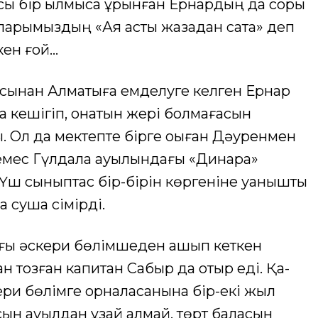
сы бір қылмысқа ұрынған Ернардың да соры
ларымыздың «Аяқ асты жазадан сақта» деп
кен ғой…
ысынан Алматыға емделуге келген Ернар
а кешігіп, қонатын жері болмағасын
. Ол да мектепте бірге оқыған Дәуренмен
 емес Гүлдала ауылындағы «Динара»
Үш сыныптас бір-бірін көргеніне қуанышты
а суша сімірді.
ы әскери бөлімшеден қашып кеткен
н тозған капитан Сабыр да отыр еді. Қақ-
әскери бөлімге орналасқанына бір-екі жыл
сын ауылдан ұзай алмай, төрт баласын