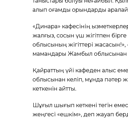
таныстары болуы неғайбыл. Қылм
алып қоғамдық орындарды аралай
«Динара» кафесінің қызметкерл
жалғыз, сосын үш жігітпен бірг
облысының жігіттері жасасын!», 
мамандары Жамбыл облысынан ке
Қайраттың үйі кафеден алыс ем
облысынан келіп, мұнда пәтер 
кеткенін айтты.
Шұғыл шығып кеткені тегін емес, 
жеңгесі «ешкім», деп жауап берд