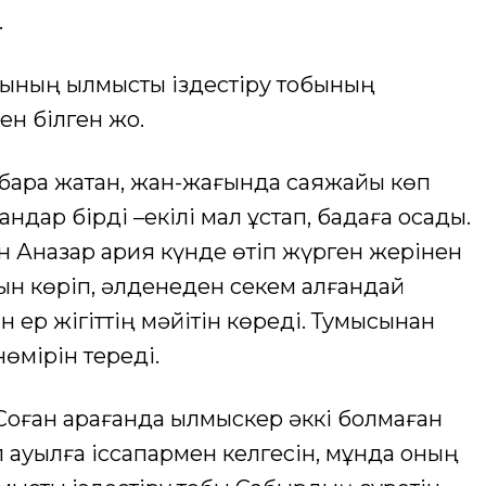
.
ының қылмыстық іздестіру тобының
н білген жоқ.
бара жатқан, жан-жағында саяжайы көп
ндар бірді –екілі мал ұстап, бадаға қосады.
 Ақназар қария күнде өтіп жүрген жерінен
нын көріп, әлденеден секем алғандай
 ер жігіттің мәйітін көреді. Тумысынан
 нөмірін тереді.
 Соған қарағанда қылмыскер әккі болмаған
л ауылға іссапармен келгесін, мұнда оның