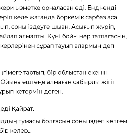
ери қызметке орналасқан еді. Енді-енді
еріп келе жатқанда боркемік сарбаз аса
ып, соны іздеуге шыққан. Асығып жүріп,
айлап алмапты. Күні бойы нәр татпағасын,
еткерлерінен сұрап тауып алармын деп
гімеге тартып, бір облыстан екенін
 Ойына ештеңе алмаған сабырлы жігіт
тұрып кетермін деген.
деді Қайрат.
уылдың тумасы болғасын соны іздеп келгем.
бір келер…