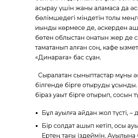
асырау үшін жаны қаламаса да әск
бөлімшедегі міндетін толық меңг
қиындық көрмесе де, әскерден қаш
бөтен облыстан қонатын жер де с
тамақтанып алған соң, кафе қызм
«Динараға» бас сұққан.
Сыралатқан сыныптастар мұны әң
білгенде бірге отыруды ұсынды.
біраз уақыт бірге отырып, сосын 
Бұл ауылға қайдан жол түсті, – 
Бір солдат қашып кетіп, осы а
Ертең тағы іздеймін. Ауылына 