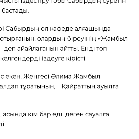
ыстық іздестіру тобы Сабырдың суретін
 бастады.
ері Сабырдың ол кафеде алғашында
е отырғанын, олардың біреуінің «Жамбыл
– деп айқайлағанын айтты. Енді топ
лгендерді іздеуге кірісті.
ес екен. Жеңгесі Әлима Жамбыл
жалдап тұратынын, Қайраттың ауылға
қасында кім бар еді, деген сауалға
і.