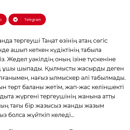
p
Telegram
нда тергеуші Таңат өзінің қатаң сөгіс
нде қашып кеткен күдіктінің табыла
сіз. Жедел уәкілдің оның ізіне түскеніне
ің ұшы шықпады. Қылмысты жасырды деген
ғанымен, нағыз қылмыскер әлі табылмады.
ын төрт баланы жетім, жап-жас келіншекті
ндықта жүргені тергеушінің жанына қатты
ның тағы бір жазықсыз жанды жазым
йыз болса жүйткіп келеді…