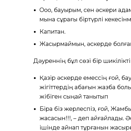
Ооо, бауырым, сен әскери адам
мына сұрағы біртүрлі кекесінм
Капитан.
Жасырмаймын, әскерде болған
Дәуреннің бұл сөзі бір шикілік
Қазір әскерде емессің ғой, бау
жігіттердің қабағын жазбақ болы
жібіген сыңай танытып
Бірақ біз жерлеспіз, ғой, Жам
жасасын!!!, – деп айғайлады. 
ішінде қайнап тұрғанын жасыр