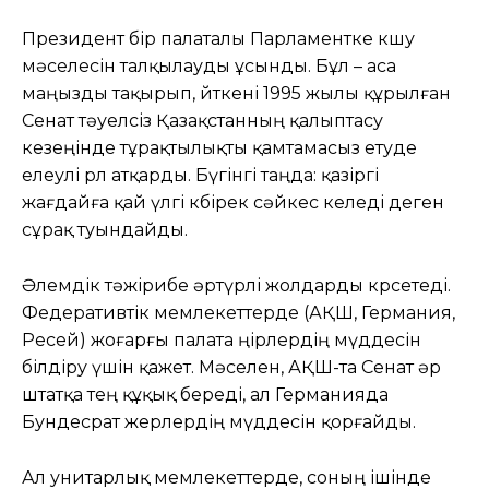
Президент бір палаталы Парламентке көшу
мәселесін талқылауды ұсынды. Бұл – аса
маңызды тақырып, өйткені 1995 жылы құрылған
Сенат тәуелсіз Қазақстанның қалыптасу
кезеңінде тұрақтылықты қамтамасыз етуде
елеулі рөл атқарды. Бүгінгі таңда: қазіргі
жағдайға қай үлгі көбірек сәйкес келеді деген
сұрақ туындайды.
Әлемдік тәжірибе әртүрлі жолдарды көрсетеді.
Федеративтік мемлекеттерде (АҚШ, Германия,
Ресей) жоғарғы палата өңірлердің мүддесін
білдіру үшін қажет. Мәселен, АҚШ-та Сенат әр
штатқа тең құқық береді, ал Германияда
Бундесрат жерлердің мүддесін қорғайды.
Ал унитарлық мемлекеттерде, соның ішінде