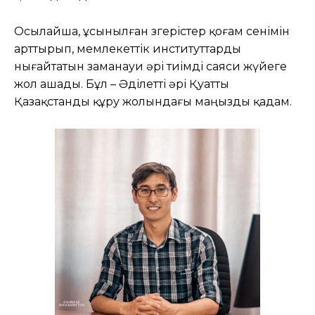
Осылайша, ұсынылған өзгерістер қоғам сенімін
арттырып, мемлекеттік институттарды
нығайтатын заманауи әрі тиімді саяси жүйеге
жол ашады. Бұл – Әділетті әрі Қуатты
Қазақстанды құру жолындағы маңызды қадам.