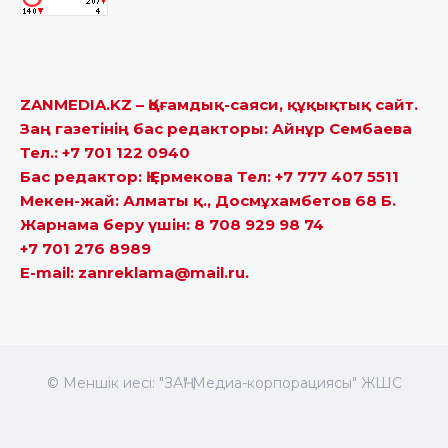
ZANMEDIA.KZ – Қоғамдық-саяси, құқықтық сайт.
Заң газетінің бас редакторы: Айнұр Сембаева
Тел.: +7 701 122 0940
Бас редактор: Қ.Ермекова Тел: +7 777 407 5511
Мекен-жай: Алматы қ., Досмұхамбетов 68 Б.
Жарнама беру үшін: 8 708 929 98 74
+7 701 276 8989
E-mail: zanreklama@mail.ru.
© Меншік иесі: "ЗАҢ" Медиа-корпорациясы" ЖШС