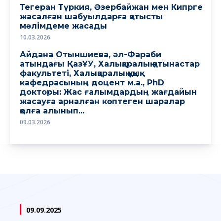
Тегеран Түркия, Әзербайжан мен Кипрге
жасалған шабуылдарға қатысты
мәлімдеме жасады
10.03.2026
Айдана Отыншиева, әл-Фараби
атындағы ҚазҰУ, Халықаралық қатынастар
факультеті, Халықаралық құқық
кафедрасының доцент м.а., PhD
докторы: Жас ғалымдардың жағдайын
жасауға арналған көптеген шаралар
қолға алынып...
09.03.2026