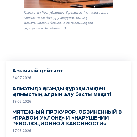
Қазақстан Республикасы Президентінің жанындағы
Мемлекеттік басқару академиясының
Алматы қаласы бойынша филиалының аға
оқытушысы Төлебаев Е.Ә.
Арычный цейтнот
24.07.2026
Алматыда қоғамдық тұрақтылық пен
қылмыстың алдын алу басты мақсат!
19.05.2026
МЯТЕЖНЫЙ ПРОКУРОР, ОБВИНЕННЫЙ В
«ПРАВОМ УКЛОНЕ» И «НАРУШЕНИИ
РЕВОЛЮЦИОННОЙ ЗАКОННОСТИ»
17.05.2026