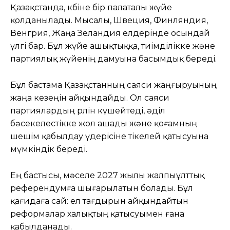
Қазақстанда, көбіне бір палаталы жүйе
қолданылады. Мысалы, Швеция, Финляндия,
Венгрия, Жаңа Зеландия елдерінде осындай
үлгі бар. Бұл жүйе ашықтыққа, тиімділікке және
партиялық жүйенің дамуына басымдық береді.
Бұл бастама Қазақстанның саяси жаңғыруының
жаңа кезеңін айқындайды. Ол саяси
партиялардың рөлін күшейтеді, әділ
бәсекелестікке жол ашады және қоғамның
шешім қабылдау үдерісіне тікелей қатысуына
мүмкіндік береді.
Ең бастысы, мәселе 2027 жылы жалпыұлттық
референдумға шығарылатын болады. Бұл
қағидаға сай: ел тағдырын айқындайтын
реформалар халықтың қатысуымен ғана
қабылданады.