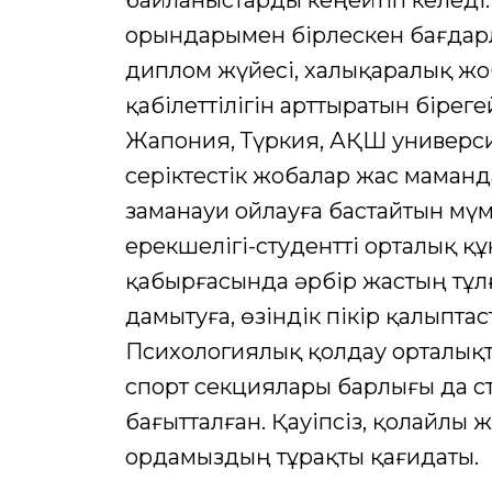
байланыстарды кеңейтіп келеді
орындарымен бірлескен бағдарл
диплом жүйесі, халықаралық жоб
қабілеттілігін арттыратын бірег
Жапония, Түркия, АҚШ универси
серіктестік жобалар жас маманд
заманауи ойлауға бастайтын мү
ерекшелігі-студентті орталық қ
қабырғасында әрбір жастың тұл
дамытуға, өзіндік пікір қалыпта
Психологиялық қолдау орталықта
спорт секциялары барлығы да с
бағытталған. Қауіпсіз, қолайлы 
ордамыздың тұрақты қағидаты.