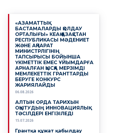
«АЗАМАТТЫҚ
БАСТАМАЛАРДЫ ҚОЛДАУ
ОРТАЛЫҒЫ» КЕАҚ ҚАЗАҚСТАН
РЕСПУБЛИКАСЫ МӘДЕНИЕТ
ЖӘНЕ АҚПАРАТ
МИНИСТРЛІГІНІҢ
ТАПСЫРЫСЫ БОЙЫНША
ҮКІМЕТТІК ЕМЕС ҰЙЫМДАРҒА
АРНАЛҒАН ҚЫСҚА МЕРЗІМДІ
МЕМЛЕКЕТТІК ГРАНТТАРДЫ
БЕРУГЕ КОНКУРС
ЖАРИЯЛАЙДЫ
06.08.2026
АЛТЫН ОРДА ТАРИХЫН
ОҚЫТУДЫҢ ИННОВАЦИЯЛЫҚ
ТӘСІЛДЕРІ ЕНГІЗІЛЕДІ
15.07.2026
Грантқа құжат қабылдау