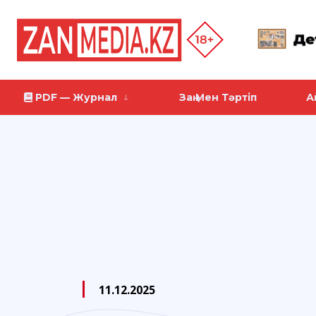
PDF — Журнал
Заң Мен Тәртіп
А
11.12.2025