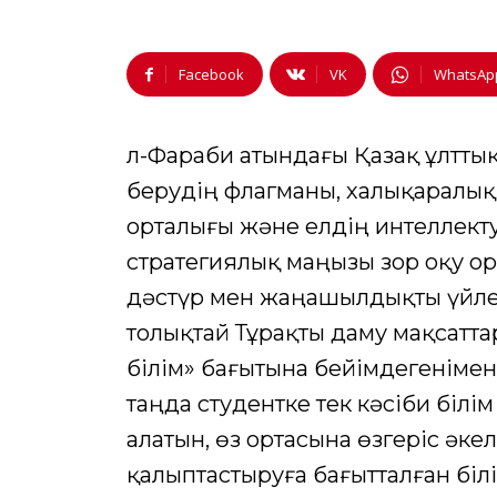
Facebook
VK
WhatsAp
Әл-Фараби атындағы Қазақ ұлттық
берудің флагманы, халықаралы
орталығы және елдің интеллект
стратегиялық маңызы зор оқу орн
дәстүр мен жаңашылдықты үйлес
толықтай Тұрақты даму мақсатт
білім» бағытына бейімдегенімен
таңда студентке тек кәсіби білі
алатын, өз ортасына өзгеріс әке
қалыптастыруға бағытталған бі