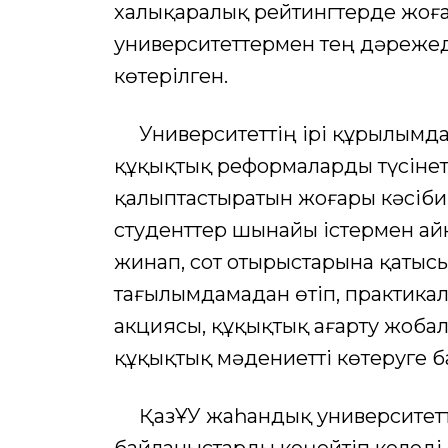
халықаралық рейтингтерде жоға
университеттермен тең дәрежед
көтерілген.
Университеттің ірі құрылымдары
құқықтық реформаларды түсінет
қалыптастыратын жоғары кәсіби
студенттер шынайы істермен ай
жинап, сот отырыстарына қатысы
тағылымдамадан өтіп, практикал
акциясы, құқықтық ағарту жобал
құқықтық мәдениетті көтеруге 
ҚазҰУ жаһандық университетте