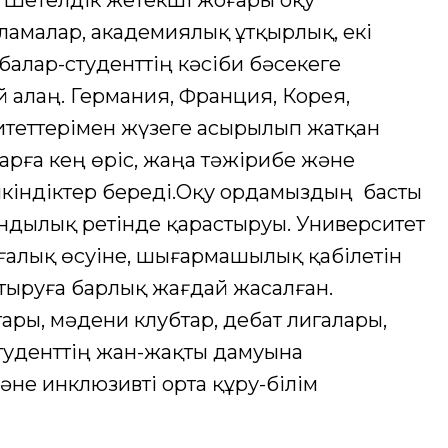
. Шетелдік жетекші жоғары оқу
амалар, академиялық ұтқырлық, екі
алар-студенттің кәсіби бәсекеге
ей алаң. Германия, Франция, Корея,
теттерімен жүзеге асырылып жатқан
арға кең өріс, жаңа тәжірибе және
мкіндіктер береді.Оқу ордамыздың басты
ұндылық ретінде қарастыруы. Университет
ғалық өсуіне, шығармашылық қабілетін
стыруға барлық жағдай жасалған.
ры, мәдени клубтар, дебат лигалары,
туденттің жан-жақты дамуына
және инклюзивті орта құру-білім