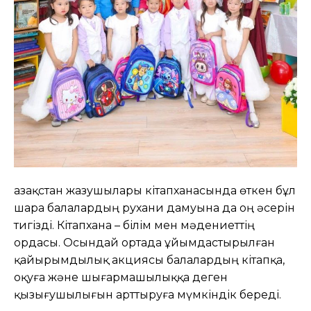
Қазақстан жазушылары кітапханасында өткен бұл
шара балалардың рухани дамуына да оң әсерін
тигізді. Кітапхана – білім мен мәдениеттің
ордасы. Осындай ортада ұйымдастырылған
қайырымдылық акциясы балалардың кітапқа,
оқуға және шығармашылыққа деген
қызығушылығын арттыруға мүмкіндік береді.