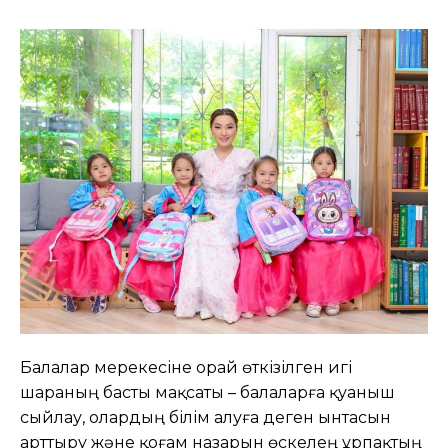
Балалар мерекесіне орай өткізілген игі
шараның басты мақсаты – балаларға қуаныш
сыйлау, олардың білім алуға деген ынтасын
арттыру және қоғам назарын өскелең ұрпақтың