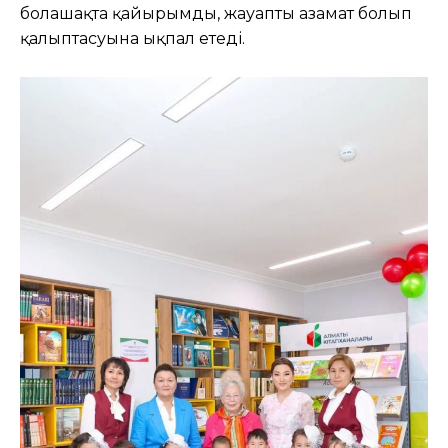
болашақта қайырымды, жауапты азамат болып
қалыптасуына ықпал етеді.