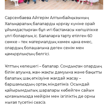
Сарсенбаева Айгерім Алтынбайқызының
Халықаралық балаларды қорғау күніне орай
ұйымдастырған бұл игі бастамасы көпшілікке
үлгі боларлық іс. Балаларға тарту етілген 60
сөмке – тек материалдық көмек қана емес,
олардың болашағына деген сенім мен
қамқорлықтың белгісі.
Ұлттың келешегі – балалар. Сондықтан олардың
білім алуына, жан-жақты дамуына және бақытты
балалық шақ өткізуіне жағдай жасау –
баршамыздың ортақ міндетіміз. Осындай
қайырымдылық шаралары көбейген сайын
қоғамымызда мейірім мен ізгіліктің де орны
нығая түсетіні сөзсіз.