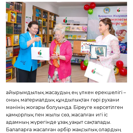
Қайырымдылық жасаудың ең үлкен ерекшелігі –
оның материалдық құндылықтан гөрі рухани
мәнінің жоғары болуында. Біреуге көрсетілген
қамқорлық пен жылы сөз, жасалған игі іс
адамның жүрегінде ұзақ уақыт сақталады.
Балаларға жасалған әрбір жақсылық олардың