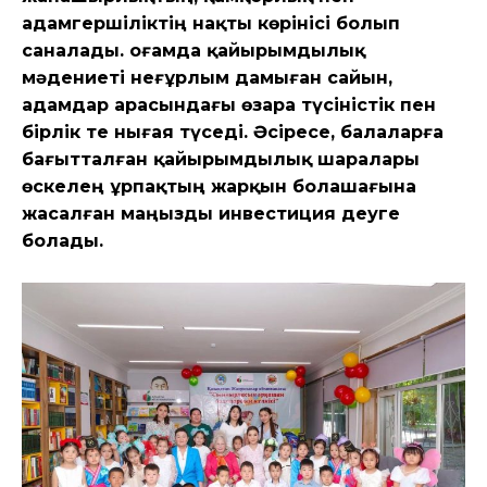
адамгершіліктің нақты көрінісі болып
саналады. Қоғамда қайырымдылық
мәдениеті неғұрлым дамыған сайын,
адамдар арасындағы өзара түсіністік пен
бірлік те нығая түседі. Әсіресе, балаларға
бағытталған қайырымдылық шаралары
өскелең ұрпақтың жарқын болашағына
жасалған маңызды инвестиция деуге
болады.