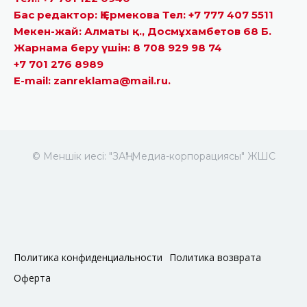
Бас редактор: Қ.Ермекова Тел: +7 777 407 5511
Мекен-жай: Алматы қ., Досмұхамбетов 68 Б.
Жарнама беру үшін: 8 708 929 98 74
+7 701 276 8989
E-mail: zanreklama@mail.ru.
© Меншік иесі: "ЗАҢ" Медиа-корпорациясы" ЖШС
Политика конфиденциальности
Политика возврата
Оферта