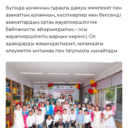
Бүгінде қоғамның тұрақты дамуы мемлекет пен
азаматтық қоғамның, кәсіпкерлер мен белсенді
азаматтардың ортақ жауапкершілігіне
байланысты. Қайырымдылық – осы
жауапкершіліктің жарқын көрінісі. Ол
адамдарды жақындастырып, қоғамдағы
әлеуметтік ынтымақ пен татулықты нығайтады.