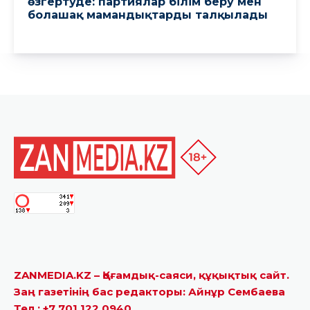
ZANMEDIA.KZ – Қоғамдық-саяси, құқықтық сайт.
Заң газетінің бас редакторы: Айнұр Сембаева
Тел.: +7 701 122 0940