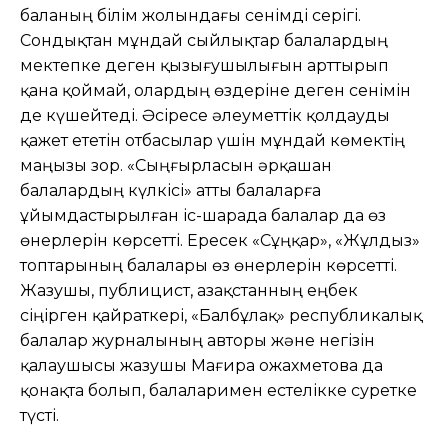
баланың білім жолындағы сенімді серігі.
Сондықтан мұндай сыйлықтар балалардың
мектепке деген қызығушылығын арттырып
қана қоймай, олардың өздеріне деген сенімін
де күшейтеді. Әсіресе әлеуметтік қолдауды
қажет ететін отбасылар үшін мұндай көмектің
маңызы зор. «Сыңғырласын әрқашан
балалардың күлкісі» атты балаларға
ұйымдастырылған іс-шарада балалар да өз
өнерлерін көрсетті. Ересек «Сұңқар», «Жұлдыз»
топтарының балалары өз өнерлерін көрсетті.
Жазушы, публицист, Қазақстанның еңбек
сіңірген қайраткері, «Балбұлақ» республикалық
балалар журналының авторы және негізін
қалаушысы жазушы Мағира Қожахметова да
қонақта болып, балаларимен естелікке суретке
түсті.