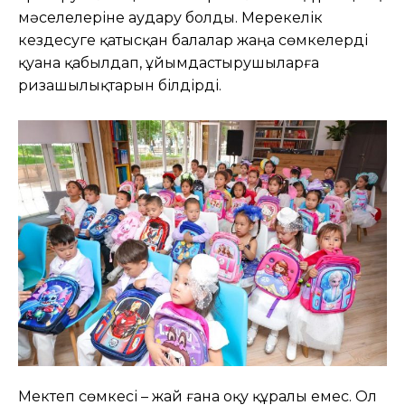
мәселелеріне аудару болды. Мерекелік
кездесуге қатысқан балалар жаңа сөмкелерді
қуана қабылдап, ұйымдастырушыларға
ризашылықтарын білдірді.
Мектеп сөмкесі – жай ғана оқу құралы емес. Ол