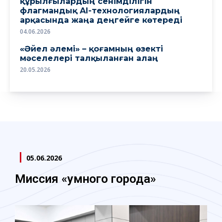
құрылғылардың сенімділігін
флагмандық AI-технологиялардың
арқасында жаңа деңгейге көтереді
04.06.2026
«Әйел әлемі» – қоғамның өзекті
мәселелері талқыланған алаң
20.05.2026