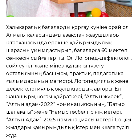
Халықаралық балаларды қорғау күніне орай ол
Алматы қаласындағы Қазақстан жазушылары
кітапханасында ерекше қайырымдылық
шарасын ұйымдастырып, балаларға 60 мектеп
сөмкесін сыйға тартты. Ол Логопед-дефектолог,
сөйлеу тілі және мінез-құлықты түзету
орталығының басшысы, практик, педагогика
ғылымдарының магистрі. Логопедиялық және
дефектологиялық оқулықтардың авторы. Ел
жанашыры, қоғам қайраткері, “Алтын жүрек”,
“Алтын адам-2022” номинациясының, “Батыр
шапағаты” және “Намыс төсбелгісінің иегері,
“Алтын Адам”-2025 номинациясы иегері. Соңғы
жылдары қайырымдылық істерімен көзге түсіп
жүр.