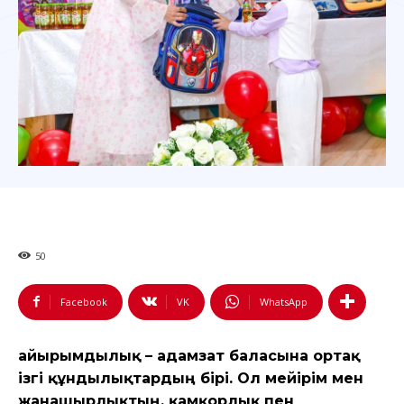
50
Facebook
VK
WhatsApp
Қайырымдылық – адамзат баласына ортақ
ізгі құндылықтардың бірі. Ол мейірім мен
жанашырлықтың, қамқорлық пен