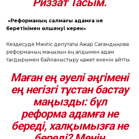
Риззат Тасым.
«Реформаның салмағы адамға не
беретінімен өлшенуі керек»
Кездесуде Мәжіліс депутаты Ажар Сағандықова
реформаның маңызын ең алдымен адам
тағдырымен байланыстыру қажет екенін айтты.
Маған ең әуелі әңгімені
ең негізгі тұстан бастау
маңызды: бұл
реформа адамға не
береді, халқымызға не
береді? Менің