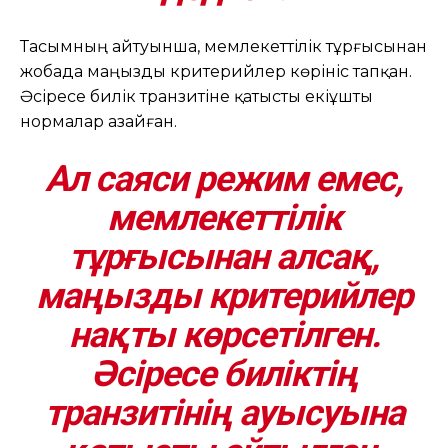
Тасымның айтуынша, мемлекеттілік тұрғысынан
жобада маңызды критерийлер көрініс тапқан.
Әсіресе билік транзитіне қатысты екіұшты
нормалар азайған.
Ал саяси режим емес,
мемлекеттілік
тұрғысынан алсақ,
маңызды критерийлер
нақты көрсетілген.
Әсіресе биліктің
транзитінің ауысуына