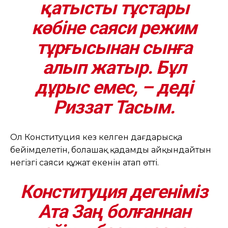
қатысты тұстары
көбіне саяси режим
тұрғысынан сынға
алып жатыр. Бұл
дұрыс емес, – деді
Риззат Тасым.
Ол Конституция кез келген дағдарысқа
бейімделетін, болашақ қадамды айқындайтын
негізгі саяси құжат екенін атап өтті.
Конституция дегеніміз
Ата Заң болғаннан