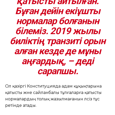
қатысты айтылған.
Бұған дейін екіұшты
нормалар болғанын
білеміз. 2019 жылы
биліктің транзиті орын
алған кезде де мұны
аңғардық, – деді
сарапшы.
Ол қазіргі Конституцияда адам құқықтарына
қатысты және сайланбалы тұлғаларға қатысты
нормалардың толық жазылмағанын әлсіз тұс
ретінде атады.