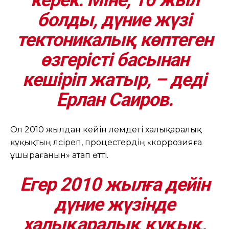
болды, дүние жүзі
тектоникалық көптеген
өзгерісті басынан
кешіріп жатыр, – деді
Ерлан Саиров.
Ол 2010 жылдан кейін әлемдегі халықаралық
құқықтың әлсіреп, процестердің «коррозияға
ұшырағанын» атап өтті.
Егер 2010 жылға дейін
дүние жүзінде
халықаралық құқық,