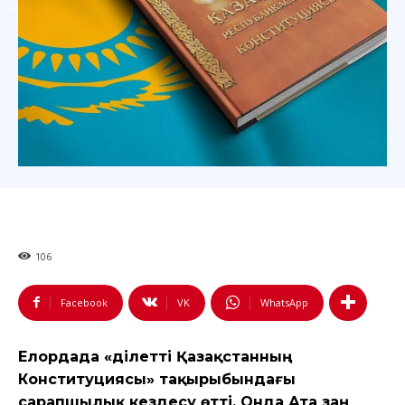
106
Facebook
VK
WhatsApp
Елордада «Әділетті Қазақстанның
Конституциясы» тақырыбындағы
сарапшылық кездесу өтті. Онда Ата заң