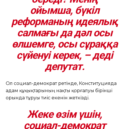
ойымша, бүкіл
реформаның идеялық
салмағы да дәл осы
өлшемге, осы сұраққа
сүйенуі керек, – деді
депутат.
Ол социал-демократ ретінде, Конституцияда
адам құқықтарының нақты қорғалуы бірінші
орында тұруы тиіс екенін жеткізді.
Жеке өзім үшін,
социал-демократ