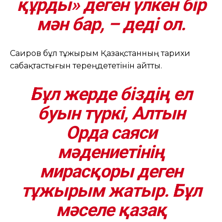
құрды» деген үлкен бір
мән бар, – деді ол.
Саиров бұл тұжырым Қазақстанның тарихи
сабақтастығын тереңдететінін айтты.
Бұл жерде біздің ел
буын түркі, Алтын
Орда саяси
мәдениетінің
мирасқоры деген
тұжырым жатыр. Бұл
мәселе қазақ