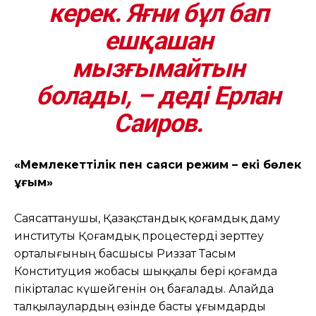
керек. Яғни бұл бап
ешқашан
мызғымайтын
болады, – деді Ерлан
Саиров.
«Мемлекеттілік пен саяси режим – екі бөлек
ұғым»
Саясаттанушы, Қазақстандық қоғамдық даму
институты Қоғамдық процестерді зерттеу
орталығының басшысы Риззат Тасым
Конституция жобасы шыққалы бері қоғамда
пікірталас күшейгенін оң бағалады. Алайда
талқылаулардың өзінде басты ұғымдарды