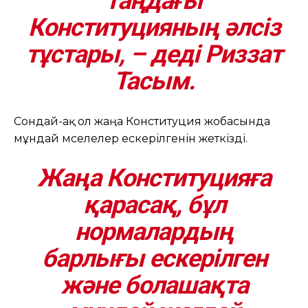
таңдағы
Конституцияның әлсіз
тұстары, – деді Риззат
Тасым.
Сондай-ақ ол жаңа Конституция жобасында
мұндай мәселелер ескерілгенін жеткізді.
Жаңа Конституцияға
қарасақ, бұл
нормалардың
барлығы ескерілген
және болашақта