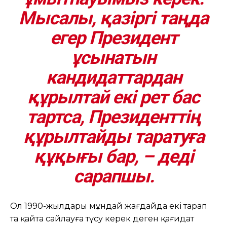
Мысалы, қазіргі таңда
егер Президент
ұсынатын
кандидаттардан
құрылтай екі рет бас
тартса, Президенттің
құрылтайды таратуға
құқығы бар, – деді
сарапшы.
Ол 1990-жылдары мұндай жағдайда екі тарап
та қайта сайлауға түсу керек деген қағидат