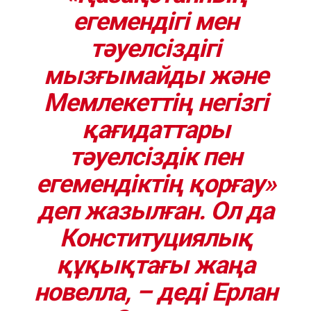
егемендігі мен
тәуелсіздігі
мызғымайды және
Мемлекеттің негізгі
қағидаттары
тәуелсіздік пен
егемендіктің қорғау»
деп жазылған. Ол да
Конституциялық
құқықтағы жаңа
новелла, – деді Ерлан