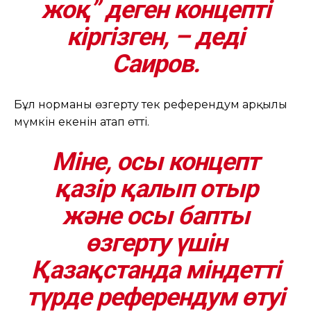
жоқ” деген концепті
кіргізген, – деді
Саиров.
Бұл норманы өзгерту тек референдум арқылы
мүмкін екенін атап өтті.
Міне, осы концепт
қазір қалып отыр
және осы бапты
өзгерту үшін
Қазақстанда міндетті
түрде референдум өтуі