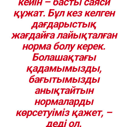
кейін – басты саяси
құжат. Бұл кез келген
дағдарыстық
жағдайға лайықталған
норма болу керек.
Болашақтағы
қадамымызды,
бағытымызды
анықтайтын
нормаларды
көрсетуіміз қажет, –
деді ол.