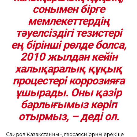
сонымен бірге
мемлекеттердің
тәуелсіздігі тезистері
ең бірінші рөлде болса,
2010 жылдан кейін
халықаралық құқық
процестері коррозияға
ұшырады. Оны қазір
барлығымыз көріп
отырмыз, – деді ол.
Саиров Қазақстанның геосаяси орны ерекше