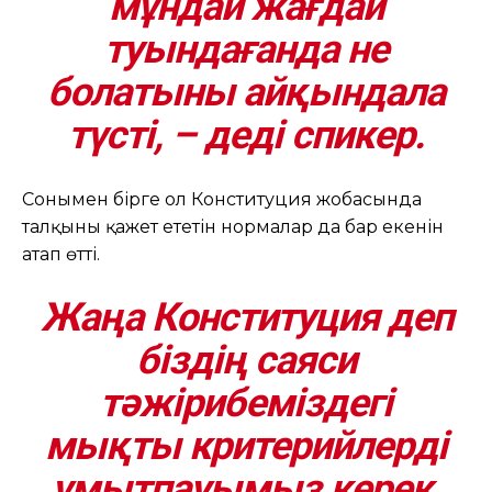
мұндай жағдай
туындағанда не
болатыны айқындала
түсті, – деді спикер.
Сонымен бірге ол Конституция жобасында
талқыны қажет ететін нормалар да бар екенін
атап өтті.
Жаңа Конституция деп
біздің саяси
тәжірибеміздегі
мықты критерийлерді
ұмытпауымыз керек.