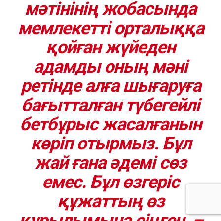
мәтінінің жобасында
мемлекетті орталыққа
қойған жүйеден
адамды оның мәні
ретінде алға шығаруға
бағытталған түбегейлі
бетбұрыс жасалғанын
көріп отырмыз. Бұл
жай ғана әдемі сөз
емес. Бұл өзгеріс
құжаттың өз
құрылымына сіңген, –