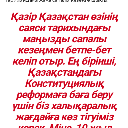
тарихындағы жаңа сапалы кезеңге шықты.
Қазір Қазақстан өзінің
саяси тарихындағы
маңызды сапалы
кезеңмен бетпе-бет
келіп отыр. Ең бірінші,
Қазақстандағы
Конституциялық
реформаға баға беру
үшін біз халықаралық
жағдайға көз тігуіміз
керек. Міне, 10 жыл