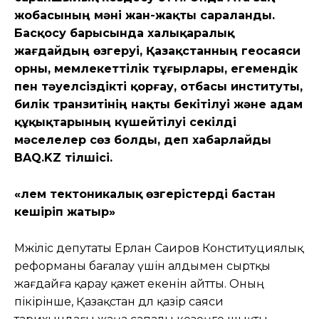
жобасының мәні жан-жақты сараланды.
Басқосу барысында халықаралық
жағдайдың өзгеруі, Қазақстанның геосаяси
орны, мемлекеттілік тұғырлары, егемендік
пен тәуелсіздікті қорғау, отбасы институты,
билік транзитінің нақты бекітілуі және адам
құқықтарының күшейтілуі секілді
мәселелер сөз болды, деп хабарлайды
BAQ.KZ тілшісі.
«Әлем тектоникалық өзгерістерді бастан
кешіріп жатыр»
Мәжіліс депутаты Ерлан Саиров Конституциялық
реформаны бағалау үшін алдымен сыртқы
жағдайға қарау қажет екенін айтты. Оның
пікірінше, Қазақстан дәл қазір саяси