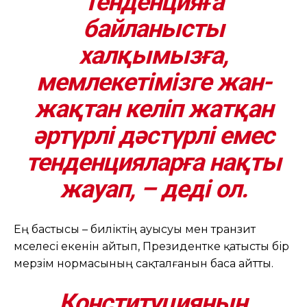
тенденцияға
байланысты
халқымызға,
мемлекетімізге жан-
жақтан келіп жатқан
әртүрлі дәстүрлі емес
тенденцияларға нақты
жауап, – деді ол.
Ең бастысы – биліктің ауысуы мен транзит
мәселесі екенін айтып, Президентке қатысты бір
мерзім нормасының сақталғанын баса айтты.
Конституцияның