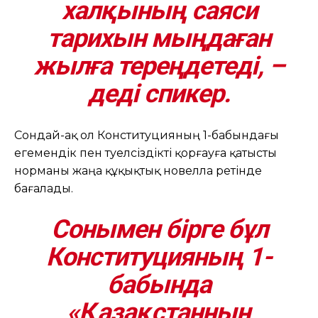
халқының саяси
тарихын мыңдаған
жылға тереңдетеді, –
деді спикер.
Сондай-ақ ол Конституцияның 1-бабындағы
егемендік пен тәуелсіздікті қорғауға қатысты
норманы жаңа құқықтық новелла ретінде
бағалады.
Сонымен бірге бұл
Конституцияның 1-
бабында
«Қазақстанның