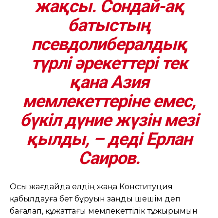
жақсы. Сондай-ақ
батыстың
псевдолибералдық
түрлі әрекеттері тек
қана Азия
мемлекеттеріне емес,
бүкіл дүние жүзін мезі
қылды, – деді Ерлан
Саиров.
Осы жағдайда елдің жаңа Конституция
қабылдауға бет бұруын заңды шешім деп
бағалап, құжаттағы мемлекеттілік тұжырымын