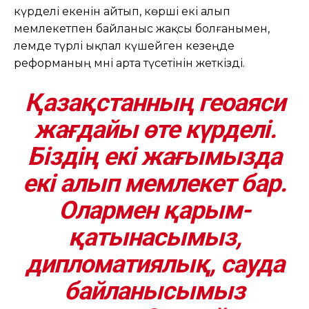
күрделі екенін айтып, көрші екі алып
мемлекетпен байланыс жақсы болғанымен,
әлемде түрлі ықпал күшейген кезеңде
реформаның мәні арта түсетінін жеткізді.
Қазақстанның геоаяси
жағдайы өте күрделі.
Біздің екі жағымызда
екі алып мемлекет бар.
Олармен қарым-
қатынасымыз,
дипломатиялық, сауда
байланысымыз