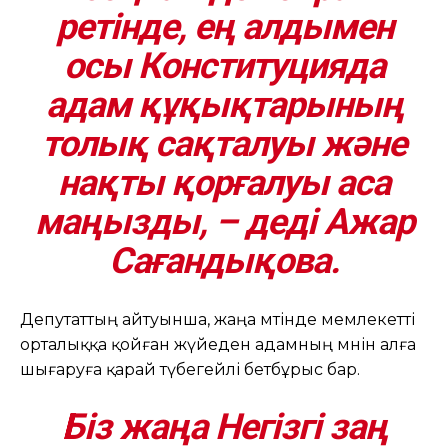
ретінде, ең алдымен
осы Конституцияда
адам құқықтарының
толық сақталуы және
нақты қорғалуы аса
маңызды, – деді Ажар
Сағандықова.
Депутаттың айтуынша, жаңа мәтінде мемлекетті
орталыққа қойған жүйеден адамның мәнін алға
шығаруға қарай түбегейлі бетбұрыс бар.
Біз жаңа Негізгі заң