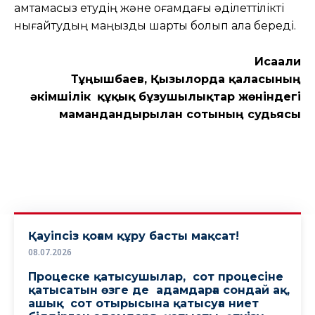
қамтамасыз етудің және қоғамдағы әділеттілікті
нығайтудың маңызды шарты болып қала береді.
Исағали
Тұңғышбаев, Қызылорда қаласының
әкімшілік
құқық бұзушылықтар жөніндегі
мамандандырылған сотының судьясы
Қауіпсіз қоғам құру басты мақсат!
08.07.2026
Процеске қатысушылар, сот процесіне
қатысатын өзге де адамдарға сондай ақ,
ашық сот отырысына қатысуға ниет