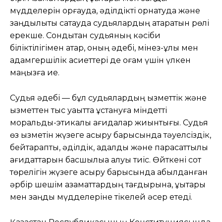
мүдделерін қорғауда, әділдікті орнатуда және
заңдылықты сақтауда судьялардың атқаратын рөлі
ерекше. Сондықтан судьяның кәсіби
біліктілігімен қатар, оның әдебі, мінез-құлқы мен
адамгершілік қасиеттері де қоғам үшін үлкен
маңызға ие.
Судья әдебі — бұл судьялардың қызметтік және
қызметтен тыс уақытта ұстануға міндетті
моральдық-этикалық қағидалар жиынтығы. Судья
өз қызметін жүзеге асыру барысында тәуелсіздік,
бейтараптық, әділдік, адалдық және парасаттылық
қағидаттарын басшылыққа алуы тиіс. Өйткені сот
төрелігін жүзеге асыру барысында қабылданған
әрбір шешім азаматтардың тағдырына, құқықтары
мен заңды мүдделеріне тікелей әсер етеді.