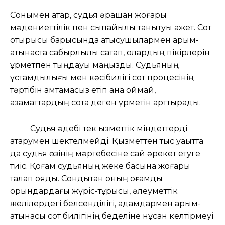
Сонымен қатар, судья әрқашан жоғары
мәдениеттілік пен сыпайылық танытуы қажет. Сот
отырысы барысында қатысушылармен қарым-
қатынаста сабырлылық сақтап, олардың пікірлерін
құрметпен тыңдауы маңызды. Судьяның
ұстамдылығы мен кәсібилігі сот процесінің
тәртібін қамтамасыз етіп қана қоймай,
азаматтардың сотқа деген құрметін арттырады.
Судья әдебі тек қызметтік міндеттерді
атқарумен шектелмейді. Қызметтен тыс уақытта
да судья өзінің мәртебесіне сай әрекет етуге
тиіс. Қоғам судьяның жеке басына жоғары
талап қояды. Сондықтан оның қоғамдық
орындардағы жүріс-тұрысы, әлеуметтік
желілердегі белсенділігі, адамдармен қарым-
қатынасы сот билігінің беделіне нұқсан келтірмеуі