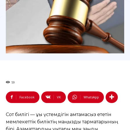
59
Facebook
VK
WhatsApp
Сот билігі — құқық үстемдігін қамтамасыз ететін
мемлекеттік биліктің маңызды тармақтарының
бірі. Азаматтардың құқықтары мен заңды