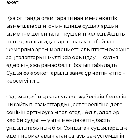
қажет.
Қазіргі таңда қоғам тарапынан мемлекеттік
қызметшілердің, оның ішінде судьялардың
қызметіне деген талап күшейіп келеді. Ашықтық
пен әділдік қағидаттарын сақтау, сыбайлас
жемқорлыққа қарсы мәдениетті қалыптастыру және
заң талаптарын мүлтіксіз орындау — судья
әдебінің ажырамас бөлігі болып табылады.
Судья өз әрекеті арқылы заңға құрметтің үлгісін
көрсетуі тиіс.
Судья әдебінің сақталуы сот жүйесінің беделін
нығайтып, азаматтардың сот төрелігіне деген
сенімін арттыруға ықпал етеді. Әділ, адал әрі
кәсіби судья — құқықтық мемлекеттің басты
құндылықтарының бірі. Сондықтан судьялардың
әдеп нормаларын қатаң сақтауы заң үстемдігін