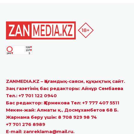
ZANMEDIA.KZ – Қоғамдық-саяси, құқықтық сайт.
Заң газетінің бас редакторы: Айнұр Сембаева
Тел.: +7 701 122 0940
Бас редактор: Қ.Ермекова Тел: +7 777 407 5511
Мекен-жай: Алматы қ., Досмұхамбетов 68 Б.
Жарнама беру үшін: 8 708 929 98 74
+7 701 276 8989
E-mail: zanreklama@mail.ru.