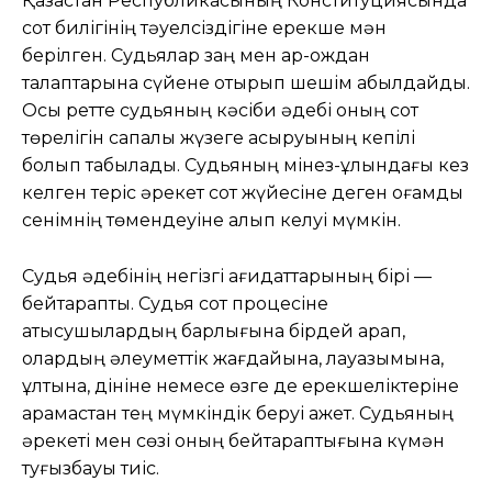
Қазақстан Республикасының Конституциясында
сот билігінің тәуелсіздігіне ерекше мән
берілген. Судьялар заң мен ар-ождан
талаптарына сүйене отырып шешім қабылдайды.
Осы ретте судьяның кәсіби әдебі оның сот
төрелігін сапалы жүзеге асыруының кепілі
болып табылады. Судьяның мінез-құлқындағы кез
келген теріс әрекет сот жүйесіне деген қоғамдық
сенімнің төмендеуіне алып келуі мүмкін.
Судья әдебінің негізгі қағидаттарының бірі —
бейтараптық. Судья сот процесіне
қатысушылардың барлығына бірдей қарап,
олардың әлеуметтік жағдайына, лауазымына,
ұлтына, дініне немесе өзге де ерекшеліктеріне
қарамастан тең мүмкіндік беруі қажет. Судьяның
әрекеті мен сөзі оның бейтараптығына күмән
туғызбауы тиіс.