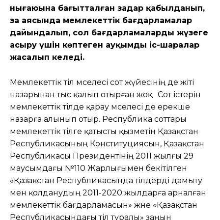
нығаюына бағытталған заңдар қабылданып,
заң аясында мемлекеттік бағдарламалар
дайындалып, сол бағдарламаларды жүзеге
асыру үшін көптеген ауқымды іс-шаралар
жасалып келеді.
Мемлекеттік тіл мәселесі сот жүйесінің де жіті
назарынан тыс қалып отырған жоқ. Сот істерін
мемлекеттік тілде қарау мәселесі де ерекше
назарға алынып отыр. Республика соттары
мемлекеттік тілге қатысты қызметін Қазақстан
Республикасының Конституциясын, Қазақстан
Республикасы Президентінің 2011 жылғы 29
маусымдағы №110 Жарлығымен бекітілген
«Қазақстан Республикасында тілдерді дамыту
мен қолданудың 2011-2020 жылдарға арналған
мемлекеттік бағдарламасын» және «Қазақстан
Республикасындағы тіл туралы» заңын