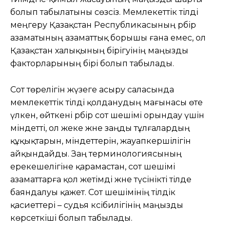
болып табылатыны сөзсіз. Мемлекеттік тілді
меңгеру Қазақстан Республикасының әрбір
азаматының азаматтық борышы ғана емес, ол
Қазақстан халықының бірігуінің маңызды
факторларының бірі болып табылады.
Сот төрелігін жүзеге асыру саласында
мемлекеттік тілді қолданудың мағынасы өте
үлкен, өйткені әрбір сот шешімі орындау үшін
міндетті, ол жеке және заңды тұлғалардың
құқықтарын, міндеттерін, жауапкершілігін
айқындайды. Заң терминологиясының
ерекешелігіне қарамастан, сот шешімі
азаматтарға қол жетімді және түсінікті тілде
баяндалуы қажет. Сот шешімінің тілдік
қасиеттері – судья кәсібилігінің маңызды
көрсеткіші болып табылады.