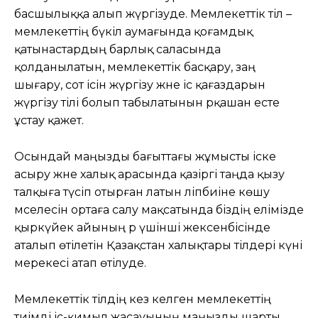
басшылыққа алып жүргізуде. Мемлекеттік тіл –
мемлекеттің бүкіл аумағында қоғамдық
қатынастардың барлық саласында
қолданылатын, мемлекеттік басқару, заң
шығару, сот ісін жүргізу және іс қағаздарын
жүргізу тілі болып табылатынын әрқашан есте
ұстау қажет.
Осындай маңызды бағыттағы жұмысты іске
асыру және халық арасында қазіргі таңда қызу
талқыға түсіп отырған латын әліпбиіне көшу
мәселесін ортаға салу мақсатында біздің елімізде
қыркүйек айының әр үшінші жексенбісінде
аталып өтілетін Қазақстан халықтары тілдері күні
мерекесі атап өтілуде.
Мемлекеттік тілдің кез келген мемлекеттің
тиімді іс-қимыл жасауының маңызды шарты