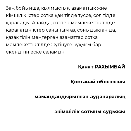
Заң бойынша, қылмыстық, азаматтық және
әкімшілік істер сотқа қай тілде түссе, сол тілде
қаралады. Алайда, сотпен мемлекеттік тілде
қаралатын істер саны тым аз, соныдықтан да,
қазақ тілін меңгерген азаматтар сотқа
мемлекеттік тілде жүгінуге құқығы бар
екендігін еске саламын.
Қанат РАХЫМБАЙ
Қостанай облысының
мамандандырылған ауданаралық
әкімшілік сотының судьясы