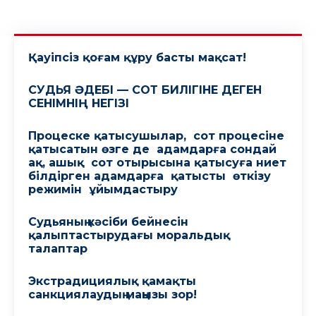
Қауіпсіз қоғам құру басты мақсат!
СУДЬЯ ӘДЕБІ — СОТ БИЛІГІНЕ ДЕГЕН
СЕНІМНІҢ НЕГІЗІ
Процеске қатысушылар, сот процесіне
қатысатын өзге де адамдарға сондай
ақ, ашық сот отырысына қатысуға ниет
білдірген адамдарға қатысты өткізу
режимін ұйымдастыру
Судьяның кәсіби бейнесін
қалыптастырудағы моральдық
талаптар
Экстрадициялық қамақты
санкциялаудың маңызы зор!