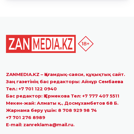
ZANMEDIA.KZ – Қоғамдық-саяси, құқықтық сайт.
Заң газетінің бас редакторы: Айнұр Сембаева
Тел.: +7 701 122 0940
Бас редактор: Қ.Ермекова Тел: +7 777 407 5511
Мекен-жай: Алматы қ., Досмұхамбетов 68 Б.
Жарнама беру үшін: 8 708 929 98 74
+7 701 276 8989
E-mail: zanreklama@mail.ru.