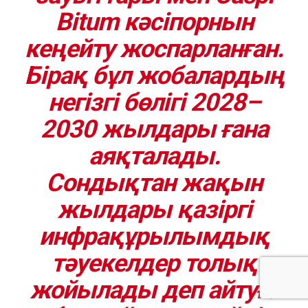
Bitum кәсіпорнын
кеңейту жоспарланған.
Бірақ бұл жобалардың
негізгі бөлігі 2028–
2030 жылдары ғана
аяқталады.
Сондықтан жақын
жылдары қазіргі
инфрақұрылымдық
тәуекелдер толық
жойылады деп айтуға