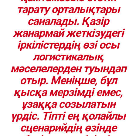
тарату орталықтары
саналады. Қазір
жанармай жеткізудегі
іркілістердің өзі осы
логистикалық
мәселелерден туындап
отыр. Меніңше, бұл
қысқа мерзімді емес,
ұзаққа созылатын
үрдіс. Тіпті ең қолайлы
сценарийдің өзінде