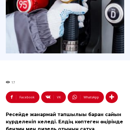
17
Facebook
VK
WhatsApp
Ресейде жанармай тапшылығы барған сайын
күрделеніп келеді. Елдің көптеген өңірінде
бензин мен дизель отынын сатуға