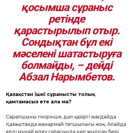
қосымша сұраныс
ретінде
қарастырылып отыр.
Сондықтан бұл екі
мәселені шатастыруға
болмайды, – дейді
Абзал Нарымбетов.
Қазақстан ішкі сұранысты толық
қамтамасыз ете ала ма?
Сарапшының пікірінше, дәл қазіргі жағдайда
Қазақстанда жанармай тапшылығы жоқ. Алайда
елдің мұнай өңдеу саласында көп жылдан бері