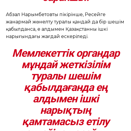
Абзал Нарымбетовтың пікірінше, Ресейге
жанармай жөнелту туралы қандай да бір шешім
қабылданса, ең алдымен Қазақстанның ішкі
нарығындағы жағдай ескеріледі.
Мемлекеттік органдар
мұндай жеткізілім
туралы шешім
қабылдағанда ең
алдымен ішкі
нарықтың
қамтамасыз етілу