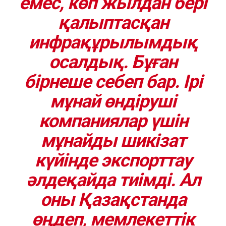
емес, көп жылдан бері
қалыптасқан
инфрақұрылымдық
осалдық. Бұған
бірнеше себеп бар. Ірі
мұнай өндіруші
компаниялар үшін
мұнайды шикізат
күйінде экспорттау
әлдеқайда тиімді. Ал
оны Қазақстанда
өңдеп, мемлекеттік