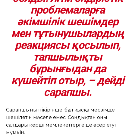
проблемаларға
әкімшілік шешімдер
мен тұтынушылардың
реакциясы қосылып,
тапшылықты
бұрынғыдан да
күшейтіп отыр, – дейді
сарапшы.
Сарапшының пікірінше, бұл қысқа мерзімде
шешілетін мәселе емес. Сондықтан оның
салдары көрші мемлекеттерге де әсер етуі
мүмкін.