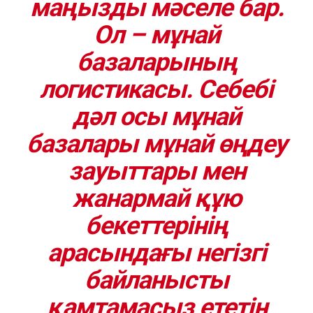
маңызды мәселе бар.
Ол – мұнай
базаларының
логистикасы. Себебі
дәл осы мұнай
базалары мұнай өңдеу
зауыттары мен
жанармай құю
бекеттерінің
арасындағы негізгі
байланысты
қамтамасыз ететін