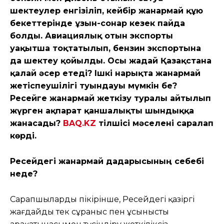
шектеулер енгізіліп, кейбір жанармай құю
бекеттерінде ұзын-сонар кезек пайда
болды. Авиациялық отын экспорты
уақытша тоқтатылып, бензин экспортына
да шектеу қойылды. Осы жағдай Қазақстанға
қалай әсер етеді? Ішкі нарықта жанармай
жетіспеушілігі туындауы мүмкін бе?
Ресейге жанармай жеткізу туралы айтылып
жүрген ақпарат қаншалықты шындыққа
жанасады?
BAQ.KZ
тілшісі мәселені саралап
көрді.
Ресейдегі жанармай дағдарысының себебі
неде?
Сарапшылардың пікірінше, Ресейдегі қазіргі
жағдайды тек сұраныс пен ұсыныстың