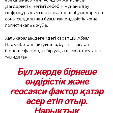
арақатынасымен түсіндіру жеткіліксіз.
Дағдарыстың негізгі себебі – мұнай өңдеу
инфрақұрылымына жасалған шабуылдар мен
соның салдарынан бұзылған өндірістік және
логистикалық жүйе.
Халықаралық деңгейдегі сарапшы Абзал
Нарымбетовтің айтуынша, бүгінгі жағдай
бірнеше фактордың бір уақытта қабаттасуынан
туындаған.
Бұл жерде бірнеше
өндірістік және
геосаяси фактор қатар
әсер етіп отыр.
Нарықтық