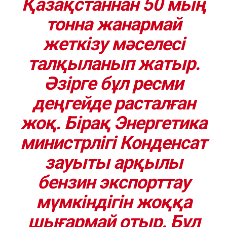
Қазақстаннан 50 мың
тонна жанармай
жеткізу мәселесі
талқыланып жатыр.
Әзірге бұл ресми
деңгейде расталған
жоқ. Бірақ Энергетика
министрлігі Конденсат
зауыты арқылы
бензин экспорттау
мүмкіндігін жоққа
шығармай отыр. Бұл