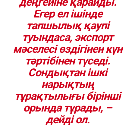
деңгейіне қарайды.
Егер ел ішінде
тапшылық қаупі
туындаса, экспорт
мәселесі өздігінен күн
тәртібінен түседі.
Сондықтан ішкі
нарықтың
тұрақтылығы бірінші
орында тұрады, –
дейді ол.