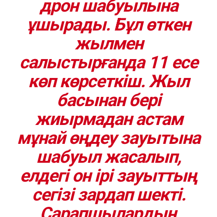
дрон шабуылына
ұшырады. Бұл өткен
жылмен
салыстырғанда 11 есе
көп көрсеткіш. Жыл
басынан бері
жиырмадан астам
мұнай өңдеу зауытына
шабуыл жасалып,
елдегі он ірі зауыттың
сегізі зардап шекті.
Сарапшылардың