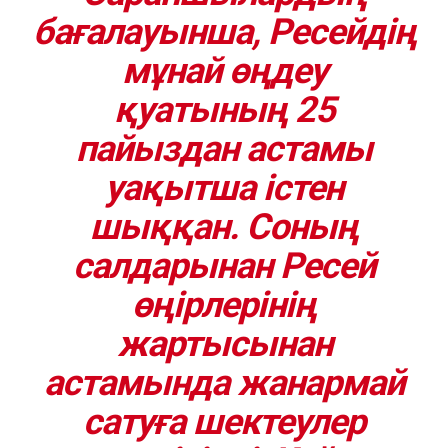
бағалауынша, Ресейдің
мұнай өңдеу
қуатының 25
пайыздан астамы
уақытша істен
шыққан. Соның
салдарынан Ресей
өңірлерінің
жартысынан
астамында жанармай
сатуға шектеулер