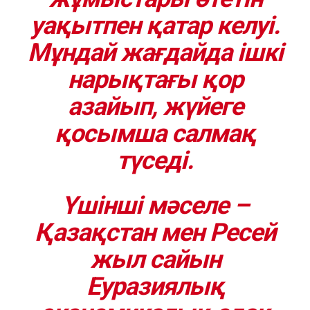
уақытпен қатар келуі.
Мұндай жағдайда ішкі
нарықтағы қор
азайып, жүйеге
қосымша салмақ
түседі.
Үшінші мәселе
–
Қазақстан мен Ресей
жыл сайын
Еуразиялық