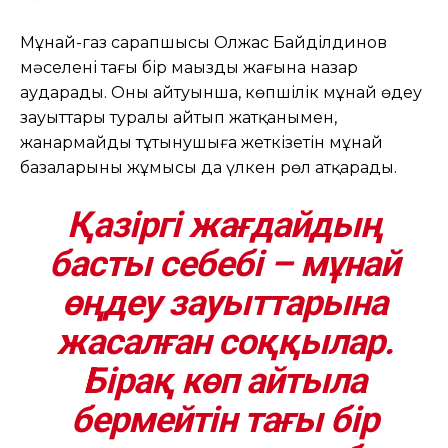
Мұнай-газ сарапшысы Олжас Байділдинов
мәселенің тағы бір маңызды жағына назар
аударады. Оның айтуынша, көпшілік мұнай өңдеу
зауыттары туралы айтып жатқанымен,
жанармайды тұтынушыға жеткізетін мұнай
базаларының жұмысы да үлкен рөл атқарады.
Қазіргі жағдайдың
басты себебі – мұнай
өңдеу зауыттарына
жасалған соққылар.
Бірақ көп айтыла
бермейтін тағы бір