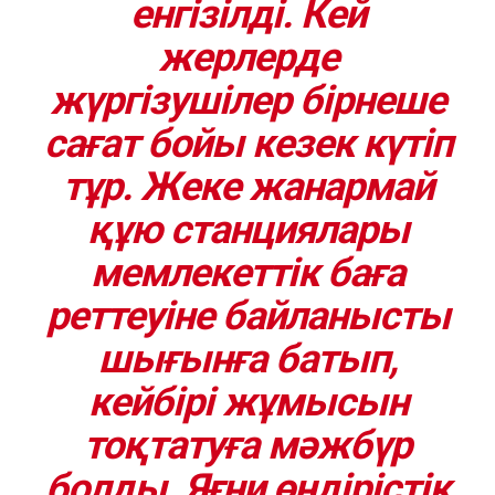
енгізілді. Кей
жерлерде
жүргізушілер бірнеше
сағат бойы кезек күтіп
тұр. Жеке жанармай
құю станциялары
мемлекеттік баға
реттеуіне байланысты
шығынға батып,
кейбірі жұмысын
тоқтатуға мәжбүр
болды. Яғни өндірістік