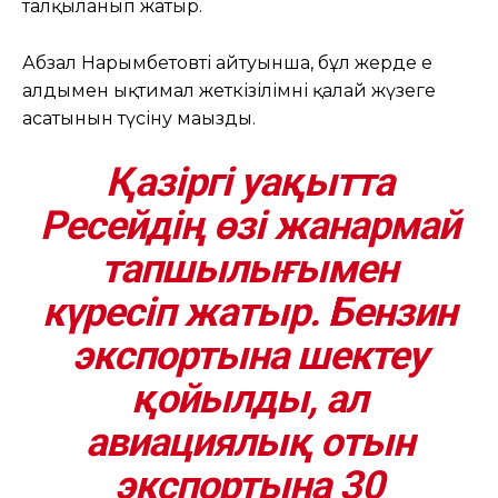
талқыланып жатыр.
Абзал Нарымбетовтің айтуынша, бұл жерде ең
алдымен ықтимал жеткізілімнің қалай жүзеге
асатынын түсіну маңызды.
Қазіргі уақытта
Ресейдің өзі жанармай
тапшылығымен
күресіп жатыр. Бензин
экспортына шектеу
қойылды, ал
авиациялық отын
экспортына 30