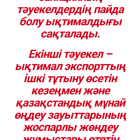
тәуекелдердің пайда
болу ықтималдығы
сақталады.
Екінші тәуекел
–
ықтимал экспорттың
ішкі тұтыну өсетін
кезеңмен және
қазақстандық мұнай
өңдеу зауыттарының
жоспарлы жөндеу
жұмыстары өтетін