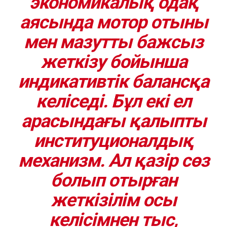
экономикалық одақ
аясында мотор отыны
мен мазутты бажсыз
жеткізу бойынша
индикативтік балансқа
келіседі. Бұл екі ел
арасындағы қалыпты
институционалдық
механизм. Ал қазір сөз
болып отырған
жеткізілім осы
келісімнен тыс,