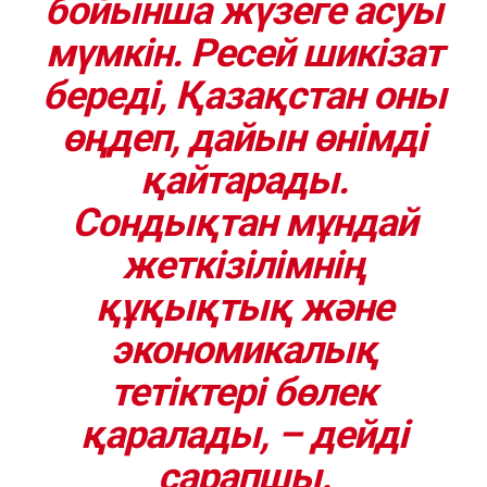
бойынша жүзеге асуы
мүмкін. Ресей шикізат
береді, Қазақстан оны
өңдеп, дайын өнімді
қайтарады.
Сондықтан мұндай
жеткізілімнің
құқықтық және
экономикалық
тетіктері бөлек
қаралады, – дейді
сарапшы.