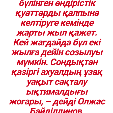
бүлінген өндірістік
қуаттарды қалпына
келтіруге кемінде
жарты жыл қажет.
Кей жағдайда бұл екі
жылға дейін созылуы
мүмкін. Сондықтан
қазіргі ахуалдың ұзақ
уақыт сақталу
ықтималдығы
жоғары, – дейді Олжас
Байділдинов.