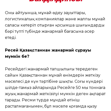
Оның айтуынша, мұнай өңдеу зауыттары,
логистикалық компаниялар және жалпы мұнай
саласы көтеріп отырған қосымша шығындардың
бәрі түптің түбінде жанармай бағасына әсер
етеді.
Ресей Қазақстаннан жанармай сұрауы
мүмкін бе?
Ресейдегі жанармай тапшылығы тереңдеген
сайын Қазақстаннан мұнай өнімдерін жеткізу
мәселесі де күн тәртібіне шықты. Соңғы күндері
шілде-тамыз айларында Ресейге 50 мың тоннаға
жуық жанармай жеткізілуі мүмкін деген ақпарат
тарады. Ресми түрде мұндай өтініш
расталмағанымен, бұл мәселе қоғамда қызу