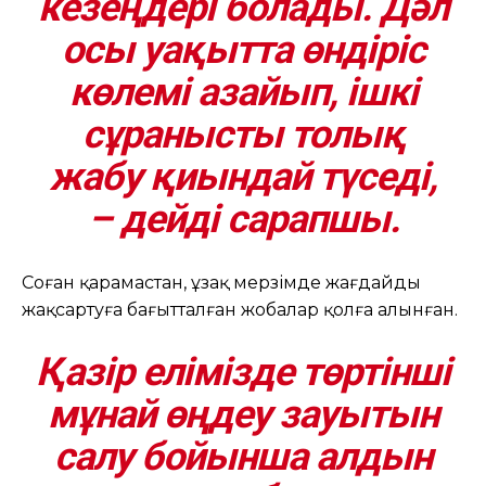
кезеңдері болады. Дәл
осы уақытта өндіріс
көлемі азайып, ішкі
сұранысты толық
жабу қиындай түседі,
– дейді сарапшы.
Соған қарамастан, ұзақ мерзімде жағдайды
жақсартуға бағытталған жобалар қолға алынған.
Қазір елімізде төртінші
мұнай өңдеу зауытын
салу бойынша алдын