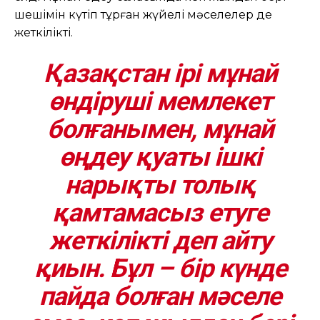
шешімін күтіп тұрған жүйелі мәселелер де
жеткілікті.
Қазақстан ірі мұнай
өндіруші мемлекет
болғанымен, мұнай
өңдеу қуаты ішкі
нарықты толық
қамтамасыз етуге
жеткілікті деп айту
қиын. Бұл – бір күнде
пайда болған мәселе