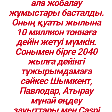
ала жобалау
жұмыстары басталды.
Оның қуаты жылына
10 миллион тоннаға
дейін жетуі мүмкін.
Сонымен бірге 2040
жылға дейінгі
тұжырымдамаға
сәйкес Шымкент,
Павлодар, Атырау
мұнай өңдеу
зауыттары мен Caspi