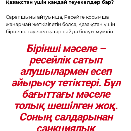
Қазақстан үшін қандай тәуекелдер бар?
Сарапшының айтуынша, Ресейге қосымша
жанармай жеткізілетін болса, Қазақстан үшін
бірнеше тәуекел қатар пайда болуы мүмкін.
Бірінші мәселе
–
ресейлік сатып
алушылармен есеп
айырысу тетіктері. Бұл
бағыттағы мәселе
толық шешілген жоқ.
Соның салдарынан
санкциялық