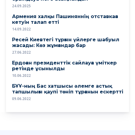
24.09.2025
Армения халқы Пашиняннің отставкаға
кетуін талап етті
14.09.2022
Ресей Киевтегі тұрғын үйлерге шабуыл
жасады: Көз жұмғандар бар
27.06.2022
Ердоған президенттік сайлауға үміткер
ретінде ұсынылды
10.06.2022
БҰҰ-ның Бас хатшысы әлемге астық
тапшылығы қаупі төніп тұрғанын ескертті
09.06.2022