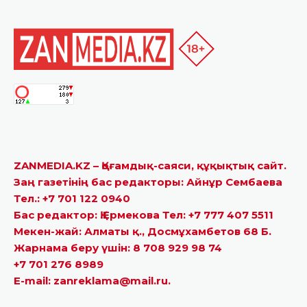
ZANMEDIA.KZ – Қоғамдық-саяси, құқықтық сайт.
Заң газетінің бас редакторы: Айнұр Сембаева
Тел.: +7 701 122 0940
Бас редактор: Қ.Ермекова Тел: +7 777 407 5511
Мекен-жай: Алматы қ., Досмұхамбетов 68 Б.
Жарнама беру үшін: 8 708 929 98 74
+7 701 276 8989
E-mail: zanreklama@mail.ru.