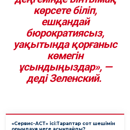
көрсете біліп,
ешқандай
бюрократиясыз,
уақытында қорғаныс
көмегін
ұсындыңыздар», —
деді Зеленский.
«Сервис-АСТ» ісі:Тараптар сот шешімін
орындауға неге асықпайды?