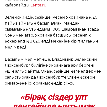
хабарлайды
Lenta.ru
.
Зеленскийдің сөзінше, Ресей Украинаның 20
пайыз аймағын басып алған. Майдан
сызығының ұзындығы 1000 шақырымнан асады.
Сонымен қатар, Украина басшысы ресейлік
әскер елдің 3 620 елді мекеніне кіріп алғанын
мәлімдеді.
Басылым мәліметінше, Владимир Зеленский
Люксембург билігіне Украинаға қару бергені
үшін алғыс айтты. Оның сөзінше, өзге елдермен
салыстырғанда Люксембургте үлкен әскери
қойма және ірі қорғаныс өндірісі жоқ.
«Бірақ сіздер ұлт
деңгейінде ынтымақ