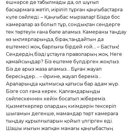
ешнəрсе де табылмады да, ол шұғыл
басқармаға жетіп, иіріліп тұрған қаңғыбастарға
күле сөйледі. – Қаңғыбас мырзалар! Бізде бос
камералар аз болып тұр, сондықтан сендерге
тек төртеуін ғана бөле аламыз. Камераны таңдау
өз ықтиярларыңда, бірақ таңдайтын да
ештемесі жоқ, барлығы бірдей ғой… – Бастық!
Сендердің бізді ұстауға праволарың жоқ. Неге
қамайсыңдар? Біз ештеме бүлдірген жоқпыз.
Біз де арыз жаза аламыз… Бұған жауап
бересіңдер… – Əрине, жауап береміз…
Араларыңда қылмысқа қатысы бар адам жүр.
Бізге сол ғана керек. Қалғандарыңды
сөйлескеннен кейін босатып жібереміз.
Қызметкерлер олардың киімдерін тексеріп
шығамын дегенше, мамандар төрт камераға
тыңдау құрылғыларын қойып үлгірген еді.
Шашы иығын жапқан манағы қаңғыбастың