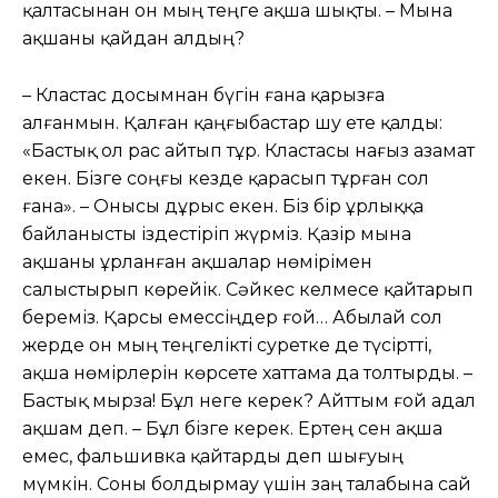
қалтасынан он мың теңге ақша шықты. – Мына
ақшаны қайдан алдың?
– Кластас досымнан бүгін ғана қарызға
алғанмын. Қалған қаңғыбастар шу ете қалды:
«Бастық ол рас айтып тұр. Кластасы нағыз азамат
екен. Бізге соңғы кезде қарасып тұрған сол
ғана». – Онысы дұрыс екен. Біз бір ұрлыққа
байланысты іздестіріп жүрміз. Қазір мына
ақшаны ұрланған ақшалар нөмірімен
салыстырып көрейік. Сəйкес келмесе қайтарып
береміз. Қарсы емессіңдер ғой… Абылай сол
жерде он мың теңгелікті суретке де түсіртті,
ақша нөмірлерін көрсете хаттама да толтырды. –
Бастық мырза! Бұл неге керек? Айттым ғой адал
ақшам деп. – Бұл бізге керек. Ертең сен ақша
емес, фальшивка қайтарды деп шығуың
мүмкін. Соны болдырмау үшін заң талабына сай