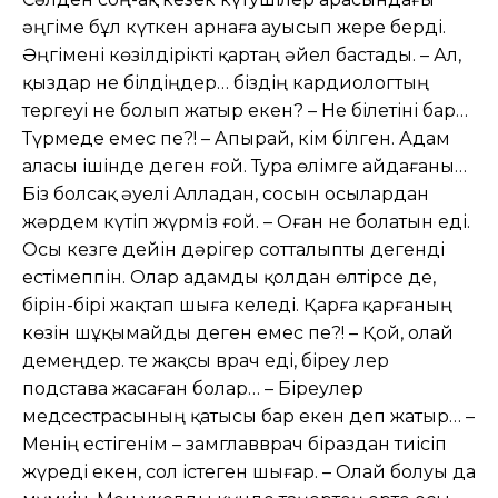
əңгіме бұл күткен арнаға ауысып жере берді.
Əңгімені көзілдірікті қартаң əйел бастады. – Ал,
қыздар не білдіңдер… біздің кардиологтың
тергеуі не болып жатыр екен? – Не білетіні бар…
Түрмеде емес пе?! – Апырай, кім білген. Адам
аласы ішінде деген ғой. Тура өлімге айдағаны…
Біз болсақ əуелі Алладан, сосын осылардан
жəрдем күтіп жүрміз ғой. – Оған не болатын еді.
Осы кезге дейін дəрігер сотталыпты дегенді
естімеппін. Олар адамды қолдан өлтірсе де,
бірін-бірі жақтап шыға келеді. Қарға қарғаның
көзін шұқымайды деген емес пе?! – Қой, олай
демеңдер. Өте жақсы врач еді, біреу лер
подстава жасаған болар… – Біреулер
медсестрасының қатысы бар екен деп жатыр… –
Менің естігенім – замглавврач біраздан тиісіп
жүреді екен, сол істеген шығар. – Олай болуы да