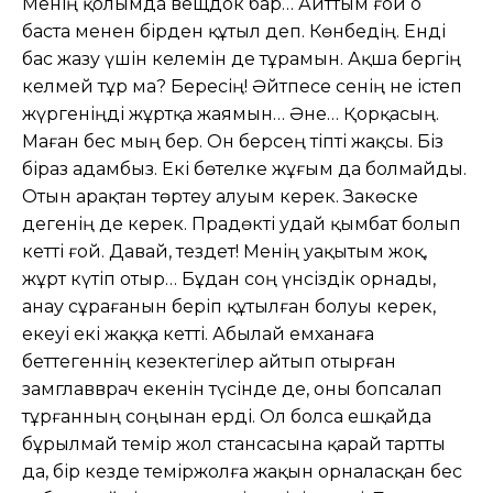
Менің қолымда вещдок бар… Айттым ғой о
баста менен бірден құтыл деп. Көнбедің. Енді
бас жазу үшін келемін де тұрамын. Ақша бергің
келмей тұр ма? Бересің! Əйтпесе сенің не істеп
жүргеніңді жұртқа жаямын… Əне… Қорқасың.
Маған бес мың бер. Он берсең тіпті жақсы. Біз
біраз адамбыз. Екі бөтелке жұғым да болмайды.
Отын арақтан төртеу алуым керек. Закөске
дегенің де керек. Прадөкті удай қымбат болып
кетті ғой. Давай, тездет! Менің уақытым жоқ,
жұрт күтіп отыр… Бұдан соң үнсіздік орнады,
анау сұрағанын беріп құтылған болуы керек,
екеуі екі жаққа кетті. Абылай емханаға
беттегеннің кезектегілер айтып отырған
замглавврач екенін түсінде де, оны бопсалап
тұрғанның соңынан ерді. Ол болса ешқайда
бұрылмай темір жол стансасына қарай тартты
да, бір кезде теміржолға жақын орналасқан бес