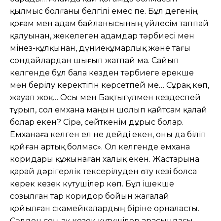
қылмыс болғаны белгілі емес пе. Бұл дегенің
қоғам мен адам байланысының үйлесім таппай
қалуынан, жекелеген адамдар тəрбиесі мен
мінез-құлқынан, дүниеқұмарлық жəне тағы
сондайлардан шығып жатпай ма. Сайып
келгенде бұл бала кезден тəрбиеге ерекше
мəн берілу керектігін көрсетпей ме… Сұрақ көп,
жауап жоқ… Осы мен Бақтыгүлмен кездеспей
тұрып, сол емхана маңын шолып қайтсам қалай
болар екен? Сірə, сөйткенім дұрыс болар.
Емханаға келген ел не дейді екен, оны да біліп
қойған артық болмас». Ол келгенде емхана
коридары құжынаған халық екен. Жастарына
қарай дəрігерлік тексерілуден өту кезі болса
керек кезек күтушілер көп. Бұл ішекше
созылған тар коридор бойын жағалай
қойылған скамейкалардың біріне орналасты.
Сəлден соң-ақ кезек күтушілер арасындағы