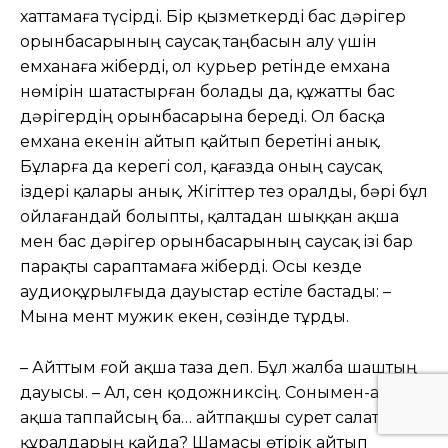
хаттамаға түсірді. Бір қызметкерді бас дəрігер
орынбасарының саусақ таңбасын алу үшін
емханаға жіберді, ол курьер ретінде емхана
нөмірін шатастырған болады да, құжатты бас
дəрігердің орынбасарына береді. Ол басқа
емхана екенін айтып қайтып беретіні анық.
Бұларға да керегі сол, қағазда оның саусақ
іздері қалары анық. Жігіттер тез оралды, бəрі бұл
ойлағандай болыпты, қалтадан шыққан ақша
мен бас дəрігер орынбасарының саусақ ізі бар
парақты сараптамаға жіберді. Осы кезде
аудиоқұрылғыда дауыстар естіле бастады: –
Мына мент мужик екен, сөзінде тұрды.
– Айттым ғой ақша таза деп. Бұл жалба шаштың
дауысы. – Ал, сен қодожниксің. Сонымен-ақ мол
ақша таппайсың ба… айтпақшы сурет салатын
құралдарың қайда? Шамасы өтірік айтып