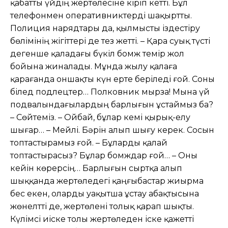
қабатты үйдің жертөлесіне кіріп кетті. Бұл
телефонмен оперативниктерді шақыртты.
Полиция нарядтары да, қылмысты іздестіру
бөлімінің жігіттері де тез жетті. – Қара суық түсті
дегенше қаладағы бүкіл бомж темір жол
бойына жиналады. Мұнда жылу қалаға
қарағанда оншақты күн ерте беріледі ғой. Соны
білед подлецтер… Полковник мырза! Мына үй
подвалындағылардың барлығын ұстаймыз ба?
– Сөйтеміз. – Ойбай, бұлар кемі қырық-елу
шығар… – Мейлі. Бəрін алып шығу керек. Сосын
топтастырамыз ғой. – Бұларды қалай
топтастырасыз? Бұлар бомждар ғой… – Оны
кейін көрерсің… Барлығын сыртқа алып
шыққанда жертөледегі қаңғыбастар жиырма
бес екен, оларды уақытша ұстау абақтысына
жөнелтті де, жертөлені толық қарап шықты.
Күлімсі иіске толы жертөледен іске қажетті