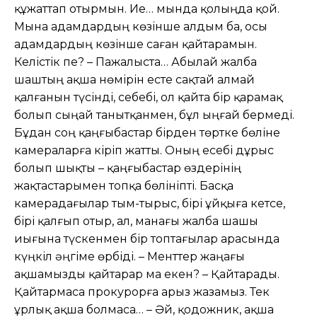
құжаттап отырмын. Ие… мында қолыңда қой.
Мына адамдардың көзінше алдым ба, осы
адамдардың көзінше саған қайтарамын.
Келістік пе? – Пажалыста… Абылай жалба
шаштың ақша нөмірін есте сақтай алмай
қалғанын түсінді, себебі, ол қайта бір қарамақ
болып сыңай танытқанмен, бұл ыңғай бермеді.
Бұдан соң қаңғыбастар бірден төртке бөліне
камераларға кіріп жатты. Оның есебі дұрыс
болып шықты – қаңғыбастар өздерінің
жақтастарымен топқа бөлініпті. Басқа
камерадағылар тым-тырыс, бірі ұйқыға кетсе,
бірі қалғып отыр, ал, манағы жалба шашы
иығына түскенмен бір топтағылар арасында
күңкіл əңгіме өрбіді. – Менттер жаңағы
ақшамызды қайтарар ма екен? – Қайтарады.
Қайтармаса прокурорға арыз жазамыз. Тек
ұрлық ақша болмаса… – Əй, қодожник, ақша