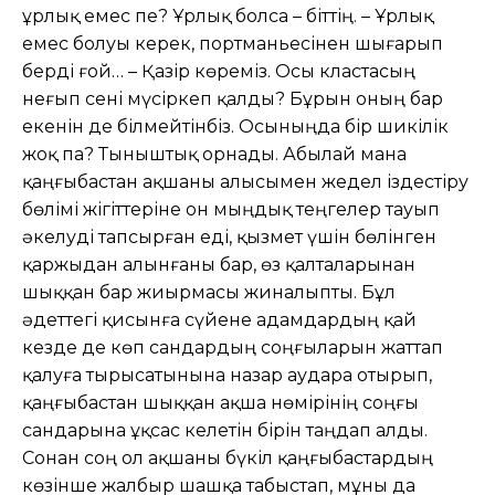
ұрлық емес пе? Ұрлық болса – біттің. – Ұрлық
емес болуы керек, портманьесінен шығарып
берді ғой… – Қазір көреміз. Осы кластасың
неғып сені мүсіркеп қалды? Бұрын оның бар
екенін де білмейтінбіз. Осыныңда бір шикілік
жоқ па? Тыныштық орнады. Абылай мана
қаңғыбастан ақшаны алысымен жедел іздестіру
бөлімі жігіттеріне он мыңдық теңгелер тауып
əкелуді тапсырған еді, қызмет үшін бөлінген
қаржыдан алынғаны бар, өз қалталарынан
шыққан бар жиырмасы жиналыпты. Бұл
əдеттегі қисынға сүйене адамдардың қай
кезде де көп сандардың соңғыларын жаттап
қалуға тырысатынына назар аудара отырып,
қаңғыбастан шыққан ақша нөмірінің соңғы
сандарына ұқсас келетін бірін таңдап алды.
Сонан соң ол ақшаны бүкіл қаңғыбастардың
көзінше жалбыр шашқа табыстап, мұны да