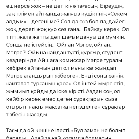
Тағы да ой көшіне ілесті. «Бұл заман не болып
барады… Алайда қай қоғамда болмасын