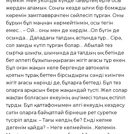
мүмкін. Мен уколды күнде таңертең ерте осы
жерден аламын. Соңғы кезде ылғи бір бомжды
көремін замглавврачпен сөйлесіп тұрған. Оны
бұрын бұл маңнан көрмейтінмін, осы тегін
емес… – Ой… оны мен де көрдім…Ол бүгін де
осында… Даладағы талдың астында тұр… Сірə,
сол замды күтіп тұрған болар… Абылай тез
сыртқа шықты, шынында да талдың ық бетінде
бет əлпеті бұзылыңқыраған жігіт ағасы тұр екен.
Бұл оған жақын келе бергенде автокөлік
қоятын тұрақ беттен бірсыдырғы сəнді киінген
жігіт ағасы көрінді де, бұларға беттеді. Бұл тез
оларға арқасын бере жақындай түсті. Жел солар
жақтан болғасын екеуінің əңгімесі толық естіліп
тұрды. Бұл қалтафонымен əлгі екеудің кездесу
сəтін оларға байқатпай бірнеше рет суретке
түсіріп алды. – Тағы келдің бе? Енді келме
дегенім қайда? – Неге келмеймін…Келемін.