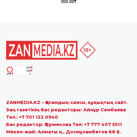
300.00
₸
ZANMEDIA.KZ – Қоғамдық-саяси, құқықтық сайт.
Заң газетінің бас редакторы: Айнұр Сембаева
Тел.: +7 701 122 0940
Бас редактор: Қ.Ермекова Тел: +7 777 407 5511
Мекен-жай: Алматы қ., Досмұхамбетов 68 Б.