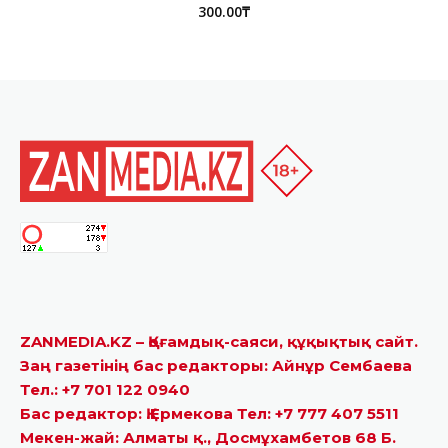
300.00
₸
ZANMEDIA.KZ – Қоғамдық-саяси, құқықтық сайт.
Заң газетінің бас редакторы: Айнұр Сембаева
Тел.: +7 701 122 0940
Бас редактор: Қ.Ермекова Тел: +7 777 407 5511
Мекен-жай: Алматы қ., Досмұхамбетов 68 Б.