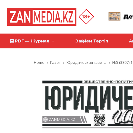
PDF — Журнал
Заң Мен Тәртіп
А
Home
Газет
Юридическая газета
№5 (3807) 1