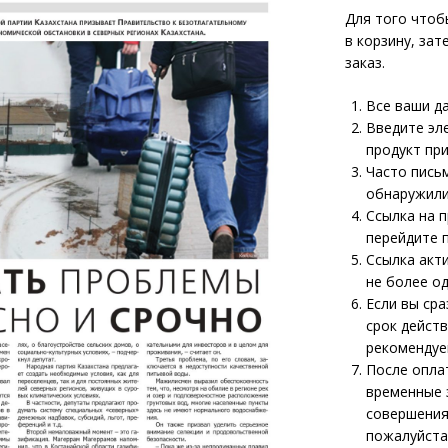
Для того чтоб
в корзину, зат
заказ.
Все ваши д
Введите эл
продукт пр
Часто письм
обнаружили
Ссылка на п
перейдите 
Ссылка акт
не более од
Если вы сра
срок действ
рекомендуе
После опла
временные 
совершения
пожалуйста