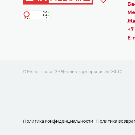
Ба
Ме
Жа
+7
E-
© Меншік иесі: "ЗАҢ" Медиа-корпорациясы" ЖШС
Политика конфиденциальности
Политика возвра