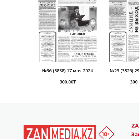
№36 (3838) 17 мая 2024
№23 (3825) 2
300.00
₸
300
ZA
За