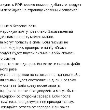
ы купить PDF версию номера, добавьте продукт
ем перейдите на страницу корзины и оплатите
анные в безопасности
ектронную почту правильно. Заказываемый
идет вам на почту моментально.
а могут попасть в спам. Если письмо не
 во входящих, проверьте папку «Спам»
родукт будет внутри письма. Чтобы скачать
по ссылке
ивна только один раз. Вы можете скачать файл
ного раза.
зу же не перешли по ссылке, и не скачали файл,
ия ссылки будет составлять 5 дней. Поэтому
м скачать файл сразу после оплаты.
ты, при отправке PDF документа могут быть
задержки со стороны сервера. Если после
 платежа, ваш документ не приходит сразу,
 ожидайте ответа от сервера. Ваш заказ