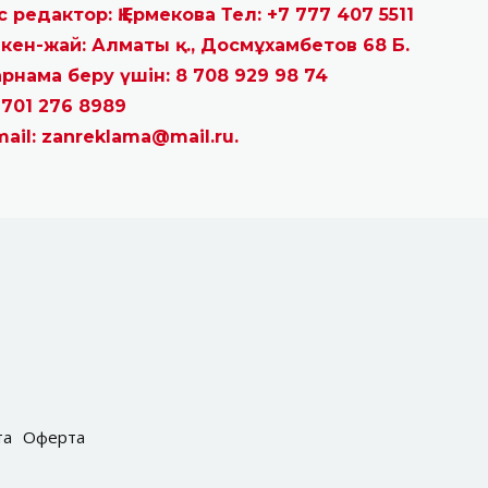
с редактор: Қ.Ермекова Тел: +7 777 407 5511
кен-жай: Алматы қ., Досмұхамбетов 68 Б.
рнама беру үшін: 8 708 929 98 74
 701 276 8989
mail: zanreklama@mail.ru.
та
Оферта