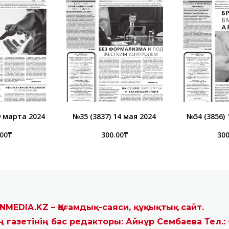
9 марта 2024
№35 (3837) 14 мая 2024
№54 (3856) 
.00
₸
300.00
₸
300
NMEDIA.KZ – Қоғамдық-саяси, құқықтық сайт.
ң газетінің бас редакторы: Айнұр Сембаева Тел.: 