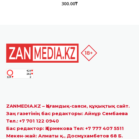
300.00
₸
ZANMEDIA.KZ – Қоғамдық-саяси, құқықтық сайт.
Заң газетінің бас редакторы: Айнұр Сембаева
Тел.: +7 701 122 0940
Бас редактор: Қ.Ермекова Тел: +7 777 407 5511
Мекен-жай: Алматы қ., Досмұхамбетов 68 Б.