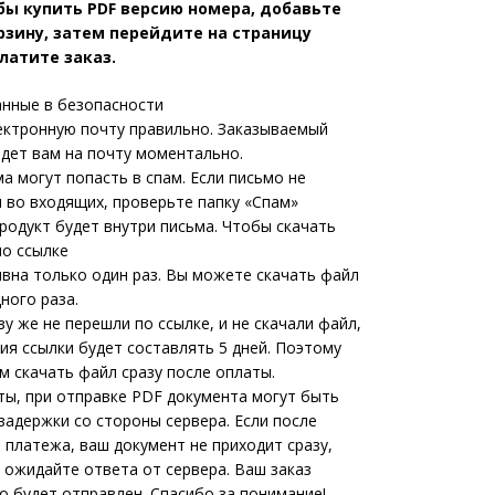
бы купить PDF версию номера, добавьте
рзину, затем перейдите на страницу
латите заказ.
анные в безопасности
ектронную почту правильно. Заказываемый
идет вам на почту моментально.
а могут попасть в спам. Если письмо не
 во входящих, проверьте папку «Спам»
родукт будет внутри письма. Чтобы скачать
по ссылке
ивна только один раз. Вы можете скачать файл
ного раза.
зу же не перешли по ссылке, и не скачали файл,
ия ссылки будет составлять 5 дней. Поэтому
м скачать файл сразу после оплаты.
ты, при отправке PDF документа могут быть
задержки со стороны сервера. Если после
 платежа, ваш документ не приходит сразу,
 ожидайте ответа от сервера. Ваш заказ
о будет отправлен. Спасибо за понимание!