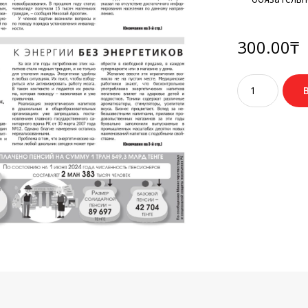
300.00
₸
Количество
товара
№46
(3848)
21
июня
2024