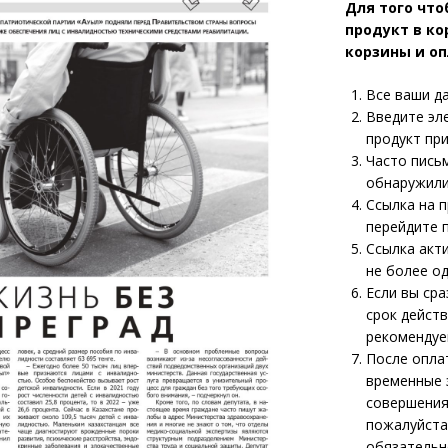
Для того что
продукт в ко
корзины и оп
Все ваши д
Введите эл
продукт пр
Часто письм
обнаружили
Ссылка на п
перейдите 
Ссылка акт
не более од
Если вы сра
срок действ
рекомендуе
После опла
временные 
совершения
пожалуйста
обязательн