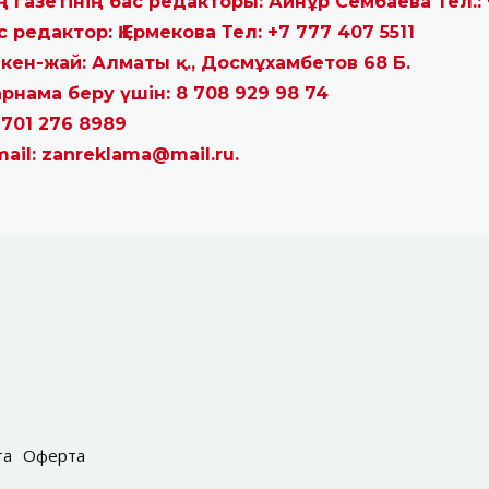
ң газетінің бас редакторы: Айнұр Сембаева Тел.: 
с редактор: Қ.Ермекова Тел: +7 777 407 5511
кен-жай: Алматы қ., Досмұхамбетов 68 Б.
рнама беру үшін: 8 708 929 98 74
 701 276 8989
mail: zanreklama@mail.ru.
та
Оферта