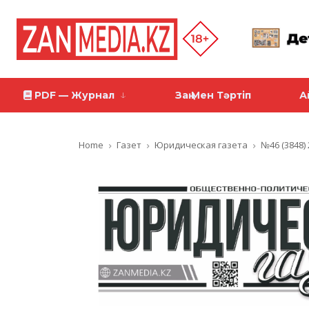
PDF — Журнал
Заң Мен Тәртіп
А
Home
Газет
Юридическая газета
№46 (3848)