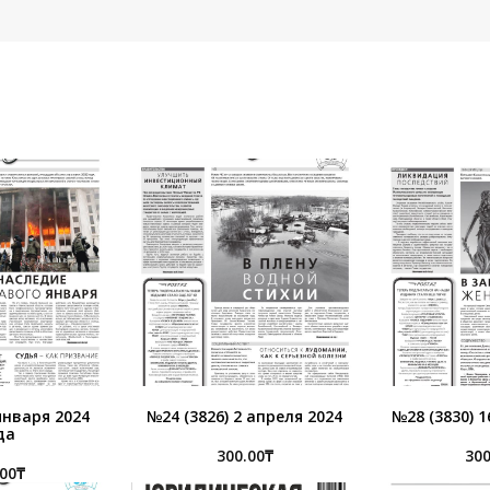
 января 2024
№24 (3826) 2 апреля 2024
№28 (3830) 1
да
300.00
₸
300
.00
₸