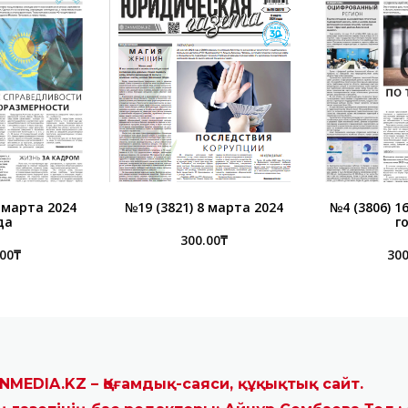
1 марта 2024
№19 (3821) 8 марта 2024
№4 (3806) 1
да
г
300.00
₸
.00
₸
300
NMEDIA.KZ – Қоғамдық-саяси, құқықтық сайт.