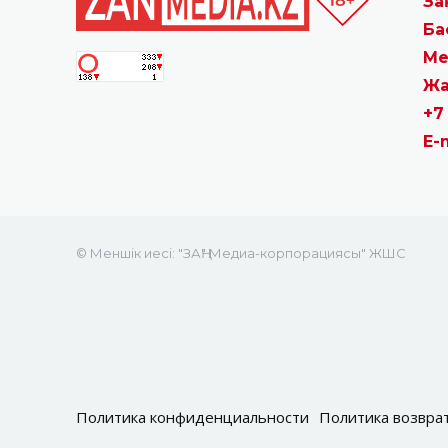
За
Ба
Ме
Жа
+7
E-
© Меншік иесі: "ЗАҢ" Медиа-корпорациясы" ЖШС
Политика конфиденциальности
Политика возвра