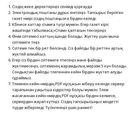
Сіздің жеке деректеріңіз сенімді қорғауда
Электрондық поштаны дұрыс енгізіңіз. Тапсырыс берілген
газет нөмірі сіздің поштаңызға бірден келеді.
Көбінесе хаттар спамға түсуі мүмкін. Егер газет кіріс
жәшігінде табылмаса,»Спам» қалтасын тексеріңіз
Өнім сілтемесі хаттың ішінде болады. Жүктеу үшін мына
сілтемеге өтіңіз
Сілтеме тек бір рет белсенді. Сіз файлды бір реттен артық
жүктей алмайсыз.
Егер сіз бірден сілтемеге өтпесеңіз және файлды
жүктемесеңіз, сілтеменің жарамдылық мерзімі 5 күн болады.
Сондықтан файлды төлегеннен кейін бірден жүктеп алуды
сұраймыз.
Төлемнен кейін нөмірдің PDF нұсқасын жіберу кезінде сервер
тарапынан уақытша кідірістер болуы мүмкін. Төлем
жасағаннан кейін нөмірдің PDF нұсқасы бірден келмесе,
серверден жауап күтіңіз. Сіздің тапсырысыңыз міндетті
түрде жіберіледі. Түсінгеніңіз үшін рахмет!