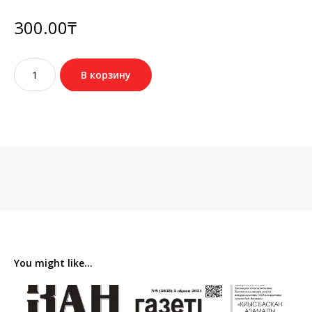
300.00
₸
Количество
В корзину
товара
№40
(3669)
31
мамыр
2024
You might like...