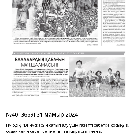
№40 (3669) 31 мамыр 2024
Нөмірдің PDF нұсқасын сатып алу үшін газетті себетке қосыңыз,
содан кейін себет бетіне өтіп, тапсырысты төлеңіз.