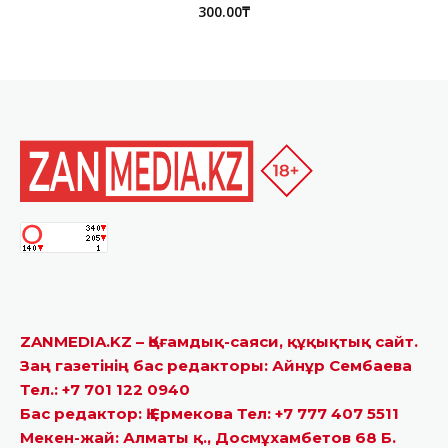
300.00
₸
ZANMEDIA.KZ – Қоғамдық-саяси, құқықтық сайт.
Заң газетінің бас редакторы: Айнұр Сембаева
Тел.: +7 701 122 0940
Бас редактор: Қ.Ермекова Тел: +7 777 407 5511
Мекен-жай: Алматы қ., Досмұхамбетов 68 Б.