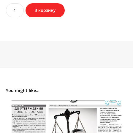
Количество
В корзину
товара
№33
(3835)
3
мая
2024
You might like...