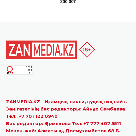
300.00
₸
ZANMEDIA.KZ – Қоғамдық-саяси, құқықтық сайт.
Заң газетінің бас редакторы: Айнұр Сембаева
Тел.: +7 701 122 0940
Бас редактор: Қ.Ермекова Тел: +7 777 407 5511
Мекен-жай: Алматы қ., Досмұхамбетов 68 Б.